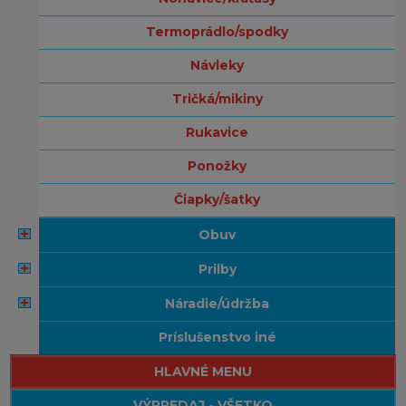
termoprádlo/spodky
návleky
tričká/mikiny
rukavice
ponožky
čiapky/šatky
obuv
prilby
náradie/údržba
príslušenstvo iné
HLAVNÉ MENU
VÝPREDAJ - VŠETKO