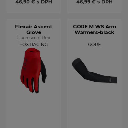
46,90 €
s DPH
46,99 €
s DPH
Flexair Ascent
GORE M WS Arm
Glove
Warmers-black
Fluorescent Red
FOX RACING
GORE