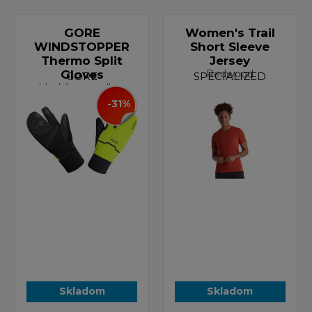
GORE
Women's Trail
WINDSTOPPER
Short Sleeve
Thermo Split
Jersey
Gloves
Redwood
GORE
SPECIALIZED
black/neon yellow
-31%
Skladom
Skladom