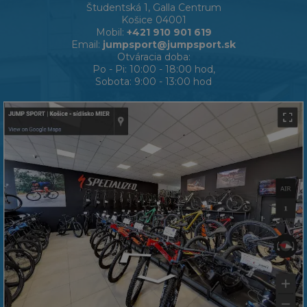
Študentská 1, Galla Centrum
Košice 04001
Mobil:
+421 910 901 619
Email:
jumpsport@jumpsport.sk
Otváracia doba:
Po - Pi: 10:00 - 18:00 hod,
Sobota: 9:00 - 13:00 hod