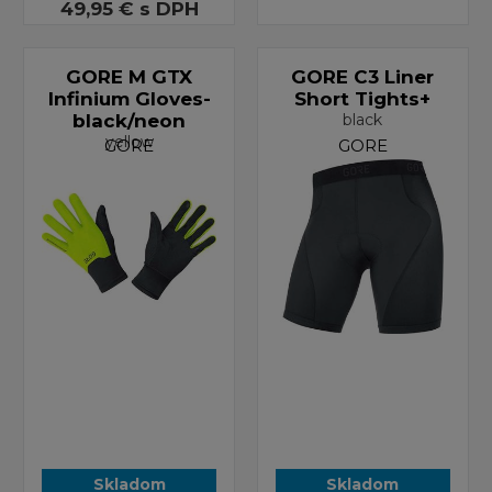
49,95 €
s DPH
GORE M GTX
GORE C3 Liner
Infinium Gloves-
Short Tights+
black/neon
black
yellow
GORE
GORE
Skladom
Skladom