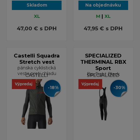
Skladom
Na objednávku
XL
M
|
XL
47,00 €
s DPH
47,95 €
s DPH
Castelli Squadra
SPECIALIZED
Stretch vest
THERMINAL RBX
pánska cyklistická
Sport
vesta proti chladu
Bip Tight Black
CASTELLI
SPECIALIZED
-18%
-30%