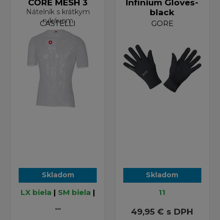
CORE MESH 3
Infinium Gloves-
Nátelník s krátkym
black
rukávom
CASTELLI
GORE
Skladom
Skladom
LX biela
|
SM biela
|
11
...
49,95 €
s DPH