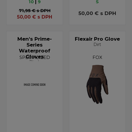
10
|
9
S
71,95 €
s DPH
50,00 €
s DPH
50,00
€
s DPH
Men's Prime-
Flexair Pro Glove
Series
Dirt
Waterproof
Gloves
SPECIALIZED
FOX
Black