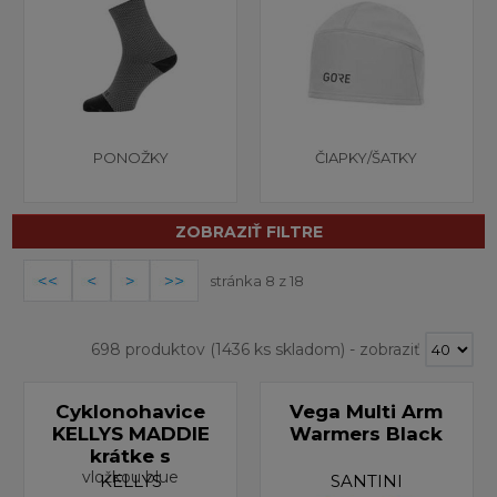
PONOŽKY
ČIAPKY/ŠATKY
ZOBRAZIŤ FILTRE
stránka 8 z 18
698 produktov
(1436 ks skladom)
-
zobraziť
Cyklonohavice
Vega Multi Arm
KELLYS MADDIE
Warmers Black
krátke s
vložkou blue
KELLYS
SANTINI