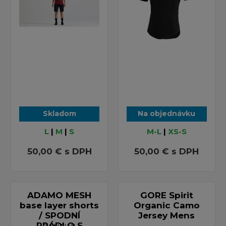
Skladom
Na objednávku
L
|
M
|
S
M-L
|
XS-S
50,00 €
s DPH
50,00 €
s DPH
ADAMO MESH
GORE Spirit
base layer shorts
Organic Camo
/ SPODNÍ
Jersey Mens
PRÁDLO S