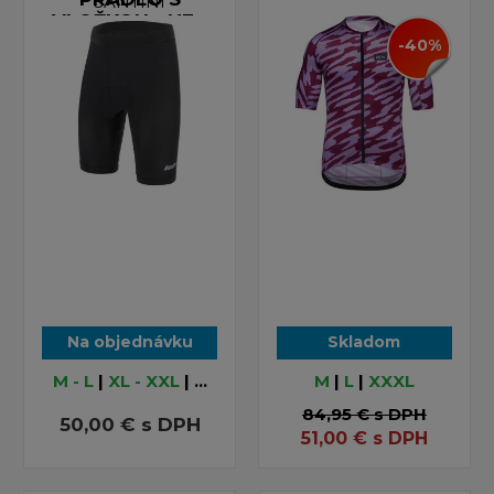
SANTINI
VLOŽKOU - NE -
Black
-40%
RÁDLO S VLOŽKOU -
NE - Black
Na objednávku
Skladom
M - L
|
XL - XXL
| ...
M
|
L
|
XXXL
84,95 €
s DPH
50,00 €
s DPH
51,00
€
s DPH