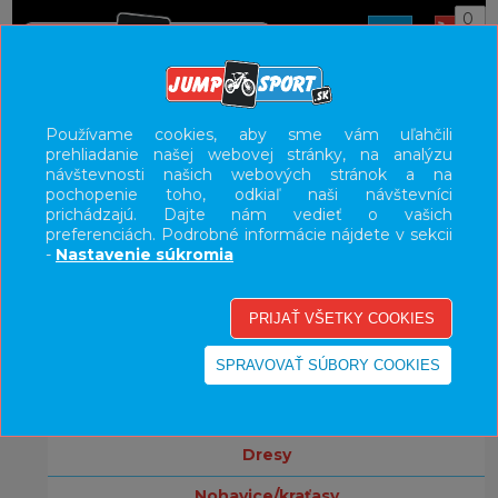
0
ÚVOD
OBLEČENIE
Používame cookies, aby sme vám uľahčili
prehliadanie našej webovej stránky, na analýzu
UŽÍVATEĽSKÝ PANEL
návštevnosti našich webových stránok a na
pochopenie toho, odkiaľ naši návštevníci
KATEGÓRIE
prichádzajú. Dajte nám vedieť o vašich
preferenciách. Podrobné informácie nájdete v sekcii
bicykle
-
Nastavenie súkromia
komponenty
doplnky
oblečenie
bundy/vesty
dresy
nohavice/kraťasy