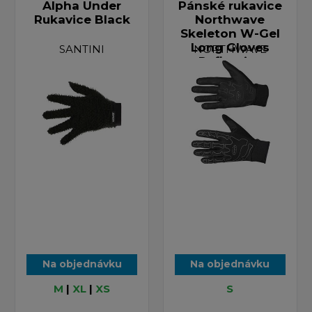
Alpha Under
Pánské rukavice
Rukavice Black
Northwave
Skeleton W-Gel
Long Gloves
SANTINI
NORTHWAVE
Reflective
Na objednávku
Na objednávku
M
|
XL
|
XS
S