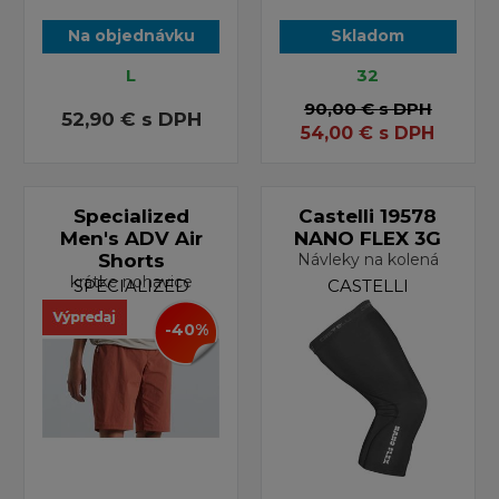
Na objednávku
Skladom
L
32
90,00 €
s DPH
52,90 €
s DPH
54,00
€
s DPH
Specialized
Castelli 19578
Men's ADV Air
NANO FLEX 3G
Shorts
Návleky na kolená
krátke nohavice
SPECIALIZED
CASTELLI
-40%