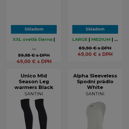
Skladom
Skladom
XXL svetlá čierna
|
LARGE
|
MEDIUM
| ...
...
69,90 €
s DPH
49,00
€
s DPH
59,95 €
s DPH
49,00
€
s DPH
Unico Mid
Alpha Sleeveless
Season Leg
Spodní prádlo
warmers Black
White
SANTINI
SANTINI