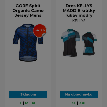
GORE Spirit
Dres KELLYS
Organic Camo
MADDIE krátky
Jersey Mens
rukáv modrý
KELLYS
-40%
Skladom
Na objednávku
L
|
M
|
XL
XL
|
XXL