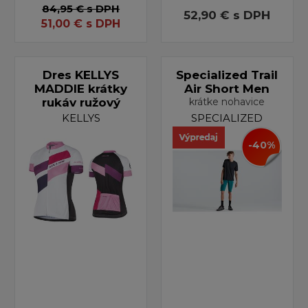
84,95 €
s DPH
52,90 €
s DPH
51,00
€
s DPH
Dres KELLYS
Specialized Trail
MADDIE krátky
Air Short Men
rukáv ružový
krátke nohavice
KELLYS
SPECIALIZED
-40%