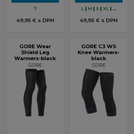
7
L
|
M
|
S
|
XL
| ...
49,95 €
s DPH
49,95 €
s DPH
GORE Wear
GORE C3 WS
Shield Leg
Knee Warmers-
Warmers-black
black
GORE
GORE