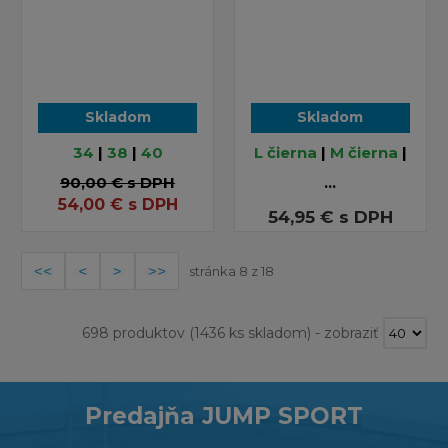
Skladom
Skladom
34
|
38
|
40
L čierna
|
M čierna
|
90,00 €
s DPH
...
54,00
€
s DPH
54,95 €
s DPH
stránka 8 z 18
698 produktov
(1436 ks skladom)
-
zobraziť
Predajňa JUMP SPORT