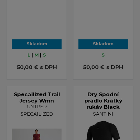
Skladom
Skladom
L
|
M
|
S
S
50,00 €
s DPH
50,00 €
s DPH
Specailized Trail
Dry Spodní
Jersey Wmn
prádlo Krátký
GNTRED
rukáv Black
SPECAILIZED
SANTINI