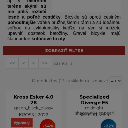
aj v
miernom
teréne akými sú
nie príliš rozbité
lesné a poľné cestičky
. Bicykle sú oproti cestným
pohodlnejšie
vďaka pružnejšiemu rámu a sú ideálnou
voľbou na cykloturistiky keďže na rám si môžete
upevniť dostatok batožiny. Gravel bicykle majú
štandardne
kotúčové brzdy
.
ZOBRAZIŤ FILTRE
stránka 1 z 1
14 produktov
(17 ks skladom)
-
zobraziť
Kross Esker 4.0
Specialized
28
Diverge E5
green_black_glossy
midnight
shadow/violet pearl
KROSS | 2022
SPECIALIZED
-34%
-22%