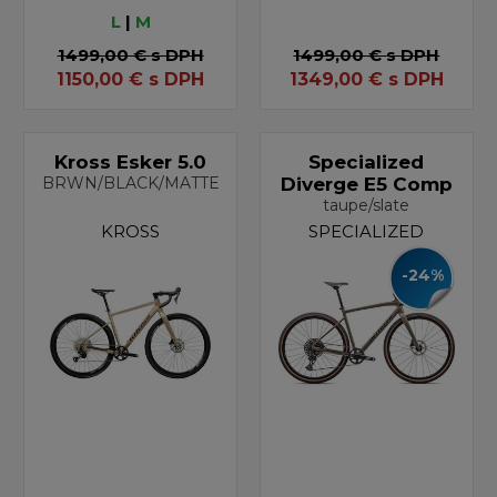
L
|
M
1499,00 €
s DPH
1499,00 €
s DPH
1150,00
€
s DPH
1349,00
€
s DPH
Kross Esker 5.0
Specialized
BRWN/BLACK/MATTE
Diverge E5 Comp
taupe/slate
KROSS
SPECIALIZED
-24%