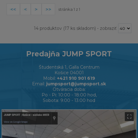
stránka 1 z 1
14 produktov
(17 ks skladom)
-
zobraziť
Predajňa JUMP SPORT
Študentská 1, Galla Centrum
Košice 04001
Mobil:
+421 910 901 619
Email:
jumpsport@jumpsport.sk
Otváracia doba:
Po - Pi: 10:00 - 18:00 hod,
Sobota: 9:00 - 13:00 hod