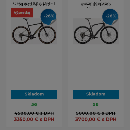
OBSD/HRVGLDMET
Satin Metallic
SPECIALIZED
SPECIALIZED
Midnight
Shadow/Ghpea
-26%
-26%
Skladom
Skladom
56
56
4500,00 €
s DPH
5000,00 €
s DPH
3350,00
€
s DPH
3700,00
€
s DPH