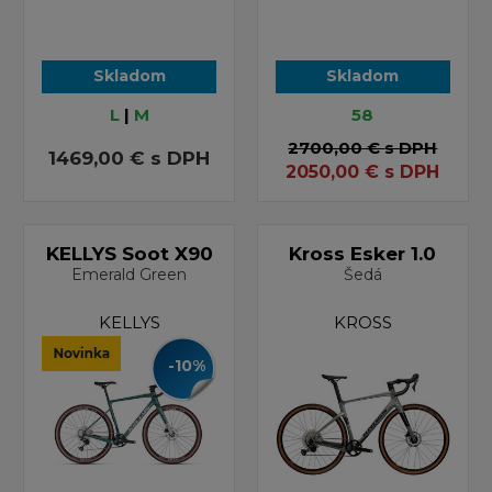
Skladom
Skladom
L
|
M
58
2700,00 €
s DPH
1469,00 €
s DPH
2050,00
€
s DPH
KELLYS Soot X90
Kross Esker 1.0
Emerald Green
Šedá
KELLYS
KROSS
-10%