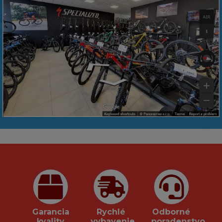
Garancia
Rychlé
Odborné
kvality
vybavenie
poradenstvo