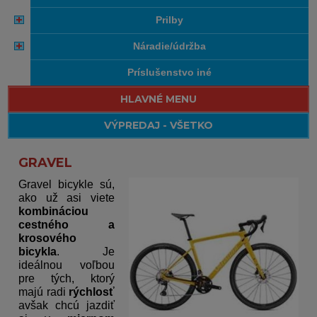
prilby
náradie/údržba
príslušenstvo iné
HLAVNÉ MENU
VÝPREDAJ - VŠETKO
GRAVEL
Gravel bicykle sú,
ako už asi viete
kombináciou
cestného a
krosového
bicykla
. Je
ideálnou voľbou
pre tých, ktorý
majú radi
rýchlosť
avšak chcú jazdiť