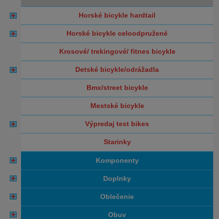
horské bicykle hardtail
horské bicykle celoodpružené
krosové/ trekingové/ fitnes bicykle
detské bicykle/odrážadla
bmx/street bicykle
mestské bicykle
výpredaj test bikes
starinky
komponenty
doplnky
oblečenie
obuv