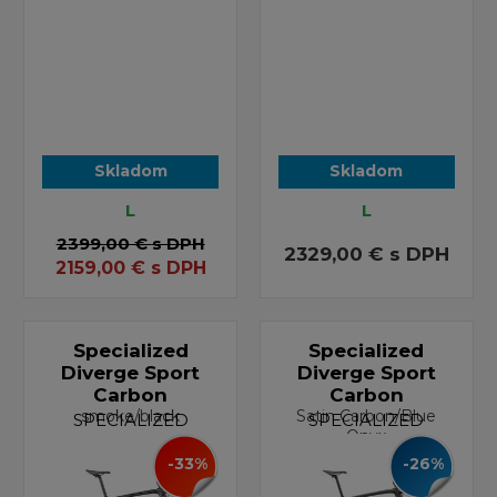
Skladom
Skladom
L
L
2399,00 €
s DPH
2329,00 €
s DPH
2159,00
€
s DPH
Specialized
Specialized
Diverge Sport
Diverge Sport
Carbon
Carbon
smoke/black
Satin Carbon/Blue
SPECIALIZED
SPECIALIZED
Onyx
-33%
-26%