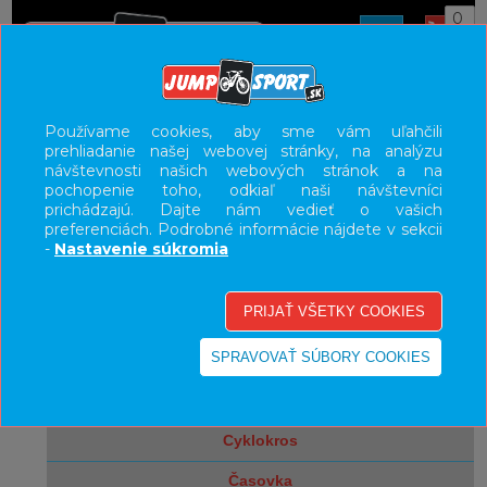
0
ÚVOD
BICYKLE
CESTNÉ BICYKLE
GRAVEL
Používame cookies, aby sme vám uľahčili
prehliadanie našej webovej stránky, na analýzu
UŽÍVATEĽSKÝ PANEL
návštevnosti našich webových stránok a na
pochopenie toho, odkiaľ naši návštevníci
KATEGÓRIE
prichádzajú. Dajte nám vedieť o vašich
preferenciách. Podrobné informácie nájdete v sekcii
bicykle
-
Nastavenie súkromia
elektrobicykle
cestné bicykle
cesta
gravel
cyklokros
časovka