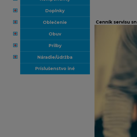
doplnky
Cenník servisu s
oblečenie
obuv
prilby
náradie/údržba
príslušenstvo iné