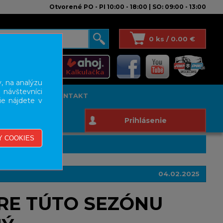
Otvorené PO - PI 10:00 - 18:00 | SO: 09:00 - 13:00
0 ks / 0.00 €
, na analýzu
 návštevníci
T STUDIO
KONTAKT
ie nájdete v
Prihlásenie
04.02.2025
RE TÚTO SEZÓNU