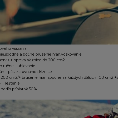
vého viazania
enie,spodné a bočné brúsenie hrán,voskovanie
 servis + oprava sklznice do 200 cm2
n ručne – uhlovanie
n – pás, zarovnanie sklznice
o 200 cm2/+ brúsenie hrán spodné za každých ďalších 100 cm2 +
 + leštenie
 hodín príplatok 50%