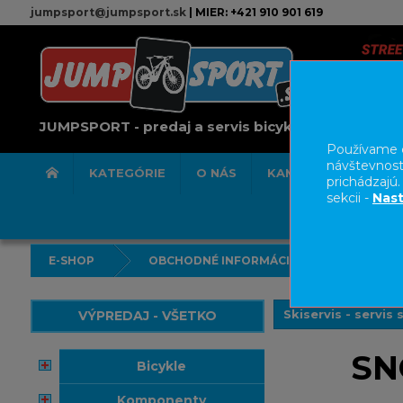
jumpsport@jumpsport.sk
| MIER: +421 910 901 619
JUMPSPORT - predaj a servis bicyklov
Používame c
návštevnost
KATEGÓRIE
O NÁS
KAMENNÁ PREDAJN
prichádzajú
sekcii -
Nast
E-SHOP
OBCHODNÉ INFORMÁCIE
SKISER
Skiservis - servi
VÝPREDAJ - VŠETKO
SN
bicykle
komponenty