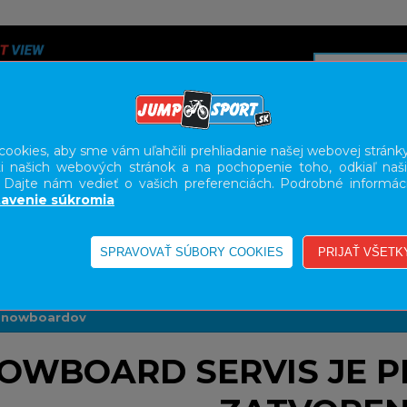
ookies, aby sme vám uľahčili prehliadanie našej webovej stránky
i našich webových stránok a na pochopenie toho, odkiaľ naši
A
SERVIS
SLUŽBY
KARIÉRA
BODY GEOMETRY FI
. Dajte nám vedieť o vašich preferenciách. Podrobné informác
avenie súkromia
VIS - SERVIS SNOWBOARDOV
s snowboardov
OWBOARD SERVIS JE P