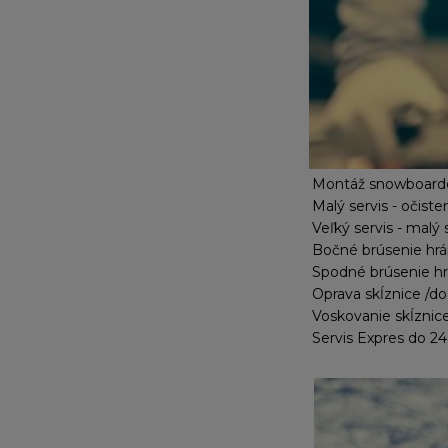
Montáž snowboardo
Malý servis - očist
Veľký servis - malý
Bočné brúsenie hrá
Spodné brúsenie hrá
Oprava skĺznice /d
Voskovanie skĺznice
Servis Expres do 24