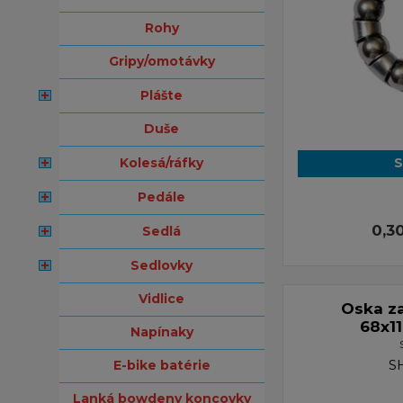
rohy
gripy/omotávky
plášte
duše
kolesá/ráfky
S
pedále
0,3
sedlá
sedlovky
vidlice
Oska z
68x1
napínaky
S
e-bike batérie
lanká bowdeny koncovky