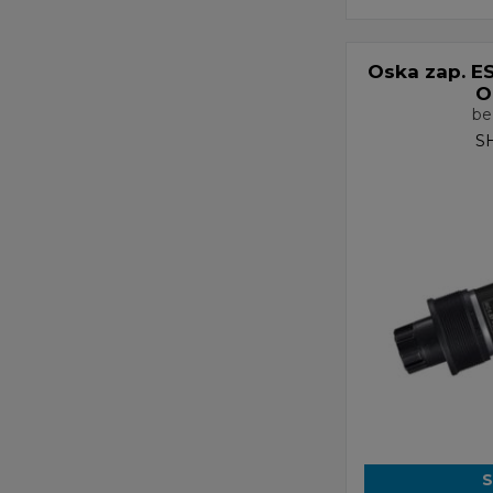
Oska zap. E
O
be
S
S