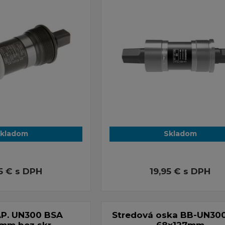
kladom
Skladom
95 €
s DPH
19,95 €
s DPH
P. UN300 BSA
Stredová oska BB-UN30