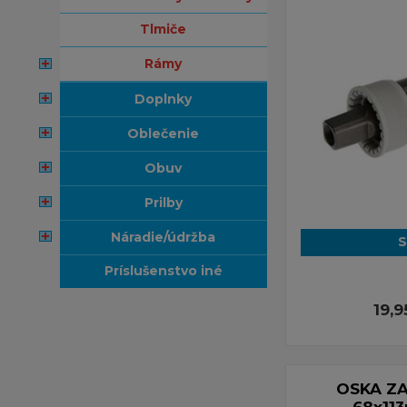
tlmiče
rámy
doplnky
oblečenie
obuv
prilby
náradie/údržba
S
príslušenstvo iné
19,
OSKA ZA