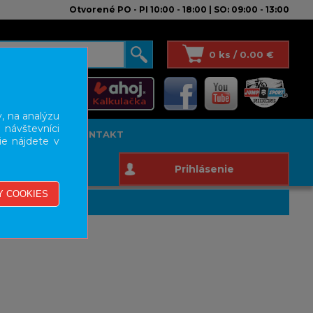
Otvorené PO - PI 10:00 - 18:00 | SO: 09:00 - 13:00
0 ks / 0.00 €
, na analýzu
 návštevníci
T STUDIO
KONTAKT
ie nájdete v
Prihlásenie