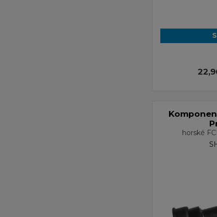
S
22,
Komponenty
P
horské F
S