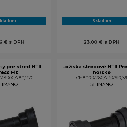
kladom
Skladom
96 €
s DPH
23,00 €
s DPH
 pre stred HTII
Ložiská stredové HTII Pre
ress Fit
horské
CM8000/780/770
FCM8000/780/770/610/5
HIMANO
SHIMANO