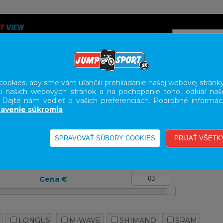
ookies, aby sme vám uľahčili prehliadanie našej webovej stránky
i našich webových stránok a na pochopenie toho, odkiaľ naši
A
SERVIS
SLUŽBY
KARIÉRA
BODY GEOMETRY FI
. Dajte nám vedieť o vašich preferenciách. Podrobné informác
avenie súkromia
E
Cena €
LONGUS
M-WAVE
SHIMANO
SRAM