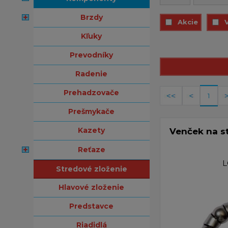
brzdy
Akcie
kľuky
prevodníky
radenie
prehadzovače
1
prešmykače
kazety
Venček na st
reťaze
stredové zloženie
hlavové zloženie
predstavce
riadidlá