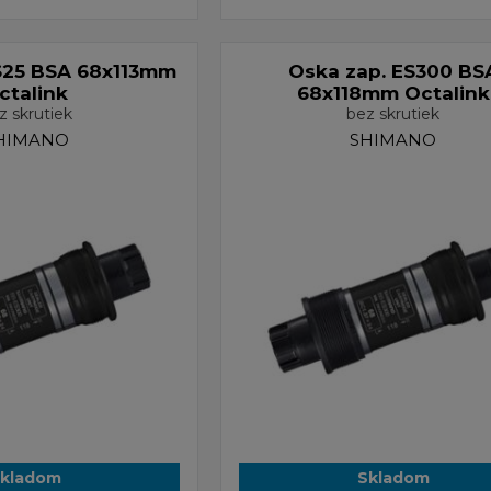
S25 BSA 68x113mm
Oska zap. ES300 BS
ctalink
68x118mm Octalink
z skrutiek
bez skrutiek
HIMANO
SHIMANO
kladom
Skladom