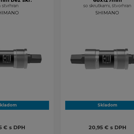
mm bez skr.
68x127mm
 stvrhran
so skrutkami, štvorhran
HIMANO
SHIMANO
kladom
Skladom
95 €
s DPH
20,95 €
s DPH