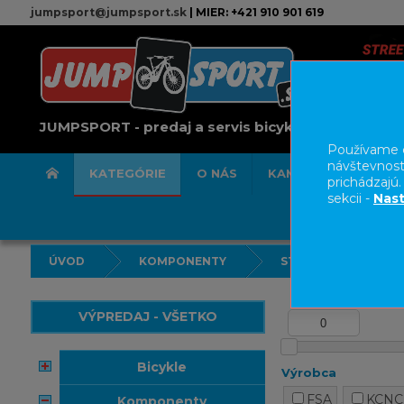
jumpsport@jumpsport.sk
| MIER: +421 910 901 619
JUMPSPORT - predaj a servis bicyklov
Používame c
návštevnost
KATEGÓRIE
O NÁS
KAMENNÁ PREDAJN
prichádzajú
sekcii -
Nast
ÚVOD
KOMPONENTY
STREDOVÉ ZLOŽENI
VÝPREDAJ - VŠETKO
bicykle
Výrobca
FSA
KCNC
komponenty