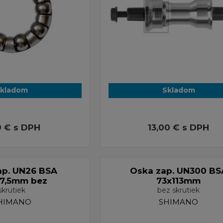
kladom
Skladom
0 €
s DPH
13,00 €
s DPH
ap. UN26 BSA
Oska zap. UN300 BS
17,5mm bez
73x113mm
skrutiek
bez skrutiek
HIMANO
SHIMANO