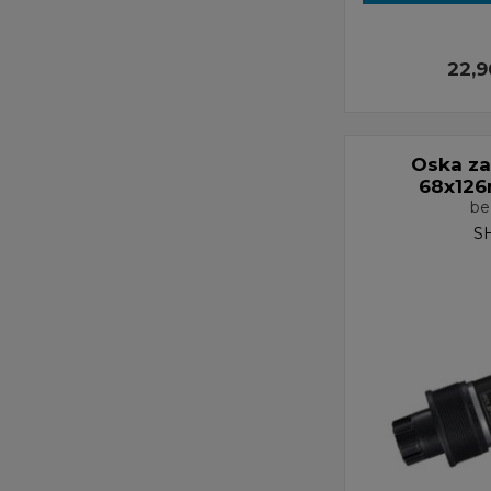
22,
Oska za
68x126
be
S