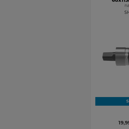
68x113
na
S
S
19,