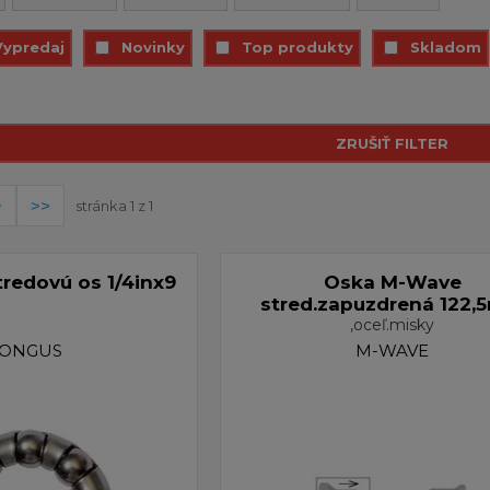
Vypredaj
Novinky
Top produkty
Skladom
stránka 1 z 1
redovú os 1/4inx9
Oska M-Wave
stred.zapuzdrená 122
,oceľ.misky
LONGUS
M-WAVE