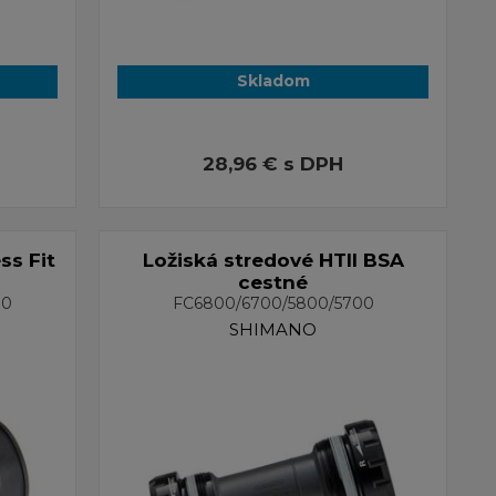
Skladom
28,96 €
s DPH
ss Fit
Ložiská stredové HTII BSA
cestné
90
FC6800/6700/5800/5700
SHIMANO