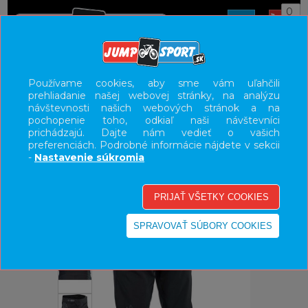
0
ÚVOD
OBLEČENIE
NOHAVICE/KRAŤASY
Používame cookies, aby sme vám uľahčili
prehliadanie našej webovej stránky, na analýzu
UŽÍVATEĽSKÝ PANEL
návštevnosti našich webových stránok a na
pochopenie toho, odkiaľ naši návštevníci
KATEGÓRIE
prichádzajú. Dajte nám vedieť o vašich
preferenciách. Podrobné informácie nájdete v sekcii
HLAVNÉ MENU
-
Nastavenie súkromia
VÝPREDAJ - VŠETKO
-30%