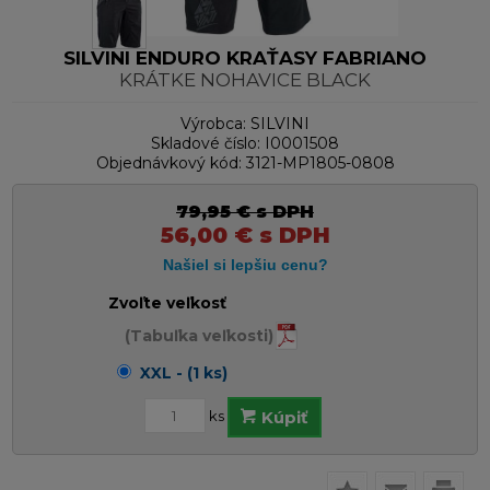
SILVINI ENDURO KRAŤASY FABRIANO
KRÁTKE NOHAVICE BLACK
Výrobca:
SILVINI
Skladové číslo:
I0001508
Objednávkový kód:
3121-MP1805-0808
79,95
€
s DPH
56,00
€
s DPH
Zvoľte veľkosť
(Tabuľka veľkosti)
XXL - (1 ks)
ks
Kúpiť