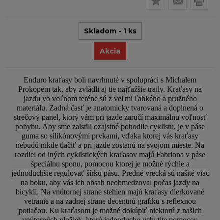
Skladom - 1 ks
Akcia
Enduro kraťasy boli navrhnuté v spolupráci s Michalem
Prokopem tak, aby zvládli aj tie najťažšie traily. Kraťasy na
jazdu vo voľnom teréne sú z veľmi ľahkého a pružného
materiálu. Zadná časť je anatomicky tvarovaná a doplnená o
strečový panel, ktorý vám pri jazde zaručí maximálnu voľnosť
pohybu. Aby sme zaistili ozajstné pohodlie cyklistu, je v páse
guma so silikónovými prvkami, vďaka ktorej vás kraťasy
nebudú nikde tlačiť a pri jazde zostanú na svojom mieste. Na
rozdiel od iných cyklistických kraťasov majú Fabriona v páse
špeciálnu sponu, pomocou ktorej je možné rýchle a
jednoduchšie regulovať šírku pásu. Predné vrecká sú našité viac
na boku, aby vás ich obsah neobmedzoval počas jazdy na
bicykli. Na vnútornej strane stehien majú kraťasy dierkované
vetranie a na zadnej strane decentnú grafiku s reflexnou
potlačou. Ku kraťasom je možné dokúpiť niektorú z našich
vnútorných vložiek, ktorú jednoducho uchytíte pomocou