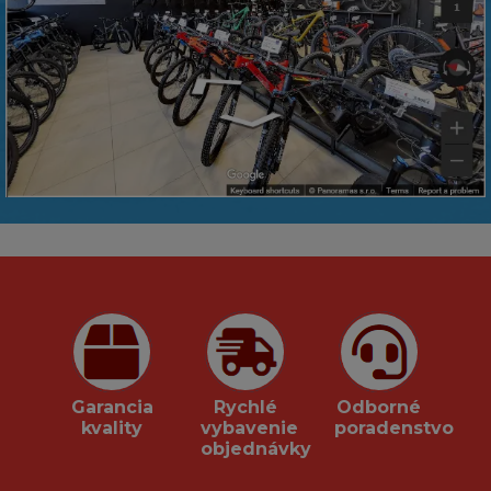
Garancia
Rychlé
Odborné
kvality
vybavenie
poradenstvo
objednávky