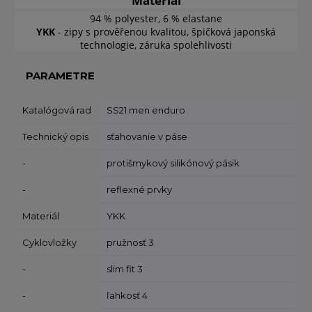
Materiál
94 % polyester, 6 % elastane
YKK
- zipy s prověřenou kvalitou, špičková japonská
technologie, záruka spolehlivosti
PARAMETRE
Katalógová rad
SS21 men enduro
Technický opis
sťahovanie v páse
-
protišmykový silikónový pásik
-
reflexné prvky
Materiál
YKK
Cyklovložky
pružnosť 3
-
slim fit 3
-
ľahkosť 4