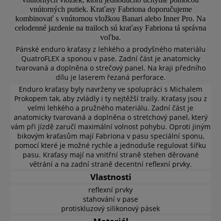
vnútorných putiek. Kraťasy Fabriona doporučujeme
kombinovať s vnútornou vložkou Banari alebo Inner Pro. Na
celodenné jazdenie na trailoch sú kraťasy Fabriona tá správna
voľba.
Pánské enduro kraťasy z lehkého a prodyšného materiálu
QuatroFLEX a sponou v pase. Zadní část je anatomicky
tvarovaná a doplněna o strečový panel. Na kraji předního
dílu je laserem řezaná perforace.
Enduro kraťasy byly navrženy ve spolupráci s Michalem
Prokopem tak, aby zvládly i ty nejtěžší traily. Kraťasy jsou z
velmi lehkého a pružného materiálu. Zadní část je
anatomicky tvarovaná a doplněna o stretchový panel, který
vám při jízdě zaručí maximální volnost pohybu. Oproti jiným
bikovým kraťasům mají Fabriona v pasu speciální sponu,
pomocí které je možné rychle a jednoduše regulovat šířku
pasu. Kraťasy mají na vnitřní straně stehen děrované
větrání a na zadní straně decentní reflexní prvky.
Vlastnosti
reflexní prvky
stahování v pase
protiskluzový silikonový pásek