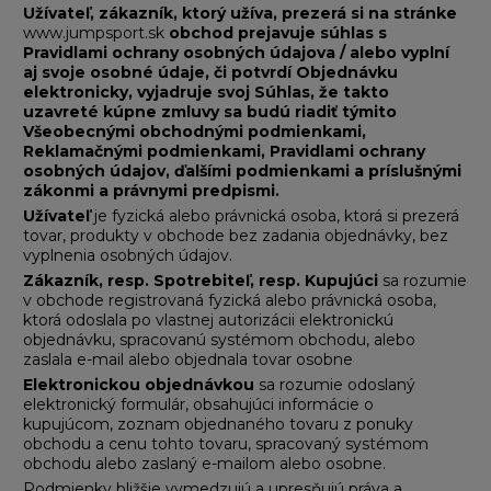
Užívateľ, zákazník, ktorý užíva, prezerá si na stránke
www.jumpsport.sk
obchod prejavuje súhlas s
Pravidlami ochrany osobných údajova / alebo vyplní
aj svoje osobné údaje, či potvrdí Objednávku
elektronicky, vyjadruje svoj Súhlas, že takto
uzavreté kúpne zmluvy sa budú riadiť týmito
Všeobecnými obchodnými podmienkami,
Reklamačnými podmienkami, Pravidlami ochrany
osobných údajov, ďalšími podmienkami a príslušnými
zákonmi a právnymi predpismi.
Užívateľ
je fyzická alebo právnická osoba, ktorá si prezerá
tovar, produkty v obchode bez zadania objednávky, bez
vyplnenia osobných údajov.
Zákazník, resp. Spotrebiteľ, resp. Kupujúci
sa rozumie
v obchode registrovaná fyzická alebo právnická osoba,
ktorá odoslala po vlastnej autorizácii elektronickú
objednávku, spracovanú systémom obchodu, alebo
zaslala e-mail alebo objednala tovar osobne
Elektronickou objednávkou
sa rozumie odoslaný
elektronický formulár, obsahujúci informácie o
kupujúcom, zoznam objednaného tovaru z ponuky
obchodu a cenu tohto tovaru, spracovaný systémom
obchodu alebo zaslaný e-mailom alebo osobne.
Podmienky bližšie vymedzujú a upresňujú práva a