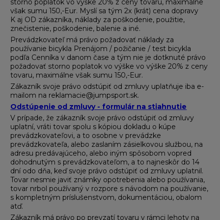
storno poplatok vo výške 20% z ceny tovaru, maximálne
však sumu 150,-Eur. Myslí sa tým 2x (krát) cena dopravy
K aj OD zákazníka, náklady za poškodenie, použitie,
znečistenie, poškodenie, balenie a iné.
Prevádzkovateľ má právo požadovať náklady za
používanie bicykla Prenájom / požičanie / test bicykla
podľa Cenníka v danom čase a tým nie je dotknuté právo
požadovať storno poplatok vo výške vo výške 20% z ceny
tovaru, maximálne však sumu 150,-Eur.
Zákazník svoje právo odstúpiť od zmluvy uplatňuje iba e-
mailom na reklamacie@jumpsport.sk.
Odstúpenie od zmluvy - formulár na stiahnutie
V prípade, že zákazník svoje právo odstúpiť od zmluvy
uplatní, vráti tovar spolu s kópiou dokladu o kúpe
prevádzkovateľovi, a to osobne v prevádzke
prevádzkovateľa, alebo zaslaním zásielkovou službou, na
adresu predávajúceho, alebo iným spôsobom vopred
dohodnutým s prevádzkovateľom, a to najneskôr do 14
dní odo dňa, keď svoje právo odstúpiť od zmluvy uplatnil.
Tovar nesmie javiť známky opotrebenia alebo používania,
tovar nrbol používaný v rozpore s návodom na používanie,
s kompletným príslušenstvom, dokumentáciou, obalom
atď.
Zákazník má právo po prevzatí tovaru v rámci lehoty na