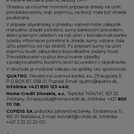
Úhradou sa rozumie moment pripísania úhrady na účet
prevádzkovateľa, resp. príjemcu, na ktorý mala byť úhrada
poukázaná.
V prípade objednávky s úhradou vopred môže zákazník
manuálne uhradiť potrebnú sumy bankovým prevodom,
alebo priamym vkladom na náš účet v ktorejkoľvek banke
(všetky informácie potrebné k úhrade sumy vrátane čísla
účtu príjemcu od nás obdrží). Po pripísaní sumy na účet
príjemcu bude zákazníkovi bezodkladne zaslaný tovar.
Prevádzkovateľ využíva doručovanie zásielky
s poskytovateľmi, kuriérmi, ktorí sú uvedení v objednávke.
V obchode je možnosť nákupu na splátky cez spoločnosti:
QUATRO
, Všeobecná úverová banka, a.s., 29.augusta 3,
P.O.BOX 87, 058 01 Poprad, Email: quatro@quatro.sk,
Infolinka:
+421 850 123 440;
Home Credit Slovakia, a.s.
, Teplická 7434/147, 921 22
Piešťany, Email:posta@homecredit.sk, Infolinka: +421
850
111 118;
COFIDIS SA
, pobočka zahraničnej banky, Einsteinova 11,
851 01 Bratislava, E-mail: kontakt@cofidis.sk, Infolinka:
+421 2 32 22 20 00.