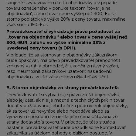
spojené s vybavovaním tejto objednávky a v prípade
tovaru označeného v ponuke textom "tovar je na
objednávku", alebo tovar cene vyššej než 300,-Eur aj
storno poplatok vo výške 20% z ceny tovaru, maximálne
však sumu 150,-Eur.
Prevádzkovateľ si vyhradzuje právo požadovať za
„tovar na objednávku“ alebo tovar v cene vyššej než
300,-EUR, zálohu vo výške minimálne 33% z
uvedenej ceny tovaru (s DPH).
V prípade, že sa stornovanie objednávky zákazníkom
bude opakovať, má právo prevádzkovateľ prehodnotiť
zmluvný vzťah a obmedziť, či ukončiť zmluvný vzťah,
resp. neumožniť zákazníkovi uzatvoriť nasledovnú
objednávku a zrušiť zákazníkovi užívateľský účet.
B. Storno objednávky zo strany prevádzkovateľa
Prevádzkovateľ si vyhradzuje právo zrušiť objednávku,
alebo jej časť, ak nie je možné z technických príčin tovar
dodať v požadovanej lehote či za podmienok objednávky,
ak sa tovar už nevyrába alebo nedodáva alebo sa
výrazným spôsobom zmenila jeho cena účtovaná zo
strany dodávateľa tovaru. V prípade, že táto situácia
nastane, prevádzkovateľ bude bezodkladne kontaktovať
zákazníka za účelom dohody o ďalšom postupe. V