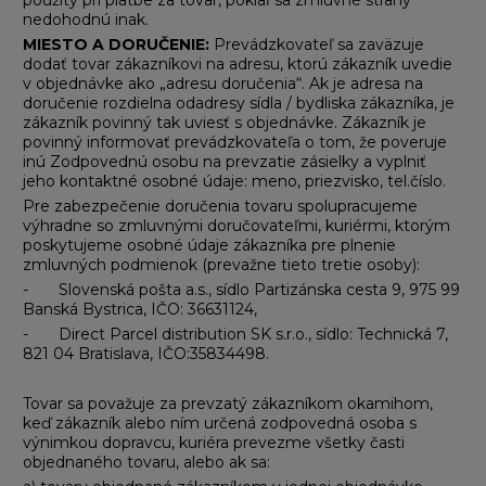
nedohodnú inak.
MIESTO A DORUČENIE:
Prevádzkovateľ sa zaväzuje
dodať tovar zákazníkovi na adresu, ktorú zákazník uvedie
v objednávke ako „adresu doručenia“. Ak je adresa na
doručenie rozdielna odadresy sídla / bydliska zákazníka, je
zákazník povinný tak uviesť s objednávke. Zákazník je
povinný informovať prevádzkovateľa o tom, že poveruje
inú Zodpovednú osobu na prevzatie zásielky a vyplniť
jeho kontaktné osobné údaje: meno, priezvisko, tel.číslo.
Pre zabezpečenie doručenia tovaru spolupracujeme
výhradne so zmluvnými doručovateľmi, kuriérmi, ktorým
poskytujeme osobné údaje zákazníka pre plnenie
zmluvných podmienok (prevažne tieto tretie osoby):
- Slovenská pošta a.s., sídlo Partizánska cesta 9, 975 99
Banská Bystrica, IČO: 36631124,
- Direct Parcel distribution SK s.r.o., sídlo: Technická 7,
821 04 Bratislava, IČO:35834498.
Tovar sa považuje za prevzatý zákazníkom okamihom,
keď zákazník alebo ním určená zodpovedná osoba s
výnimkou dopravcu, kuriéra prevezme všetky časti
objednaného tovaru, alebo ak sa: