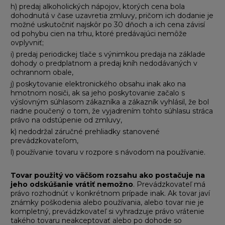
h) predaj alkoholických nápojov, ktorých cena bola
dohodnutá v čase uzavretia zmluvy, pričom ich dodanie je
možné uskutočniť najskôr po 30 dňoch a ich cena závisí
od pohybu cien na trhu, ktoré predávajúci nemôže
ovplyvniť;
i) predaj periodickej tlače s výnimkou predaja na základe
dohody o predplatnom a predaj kníh nedodávaných v
ochrannom obale,
j) poskytovanie elektronického obsahu inak ako na
hmotnom nosiči, ak sa jeho poskytovanie začalo s
výslovným súhlasom zákazníka a zákazník vyhlásil, že bol
riadne poučený o tom, že vyjadrením tohto súhlasu stráca
právo na odstúpenie od zmluvy,
k) nedodržal záručné prehliadky stanovené
prevádzkovateľom,
l) používanie tovaru v rozpore s návodom na používanie.
Tovar použitý vo väčšom rozsahu ako postačuje na
jeho odskúšanie vrátiť nemožno
. Prevádzkovateľ má
právo rozhodnúť v konkrétnom prípade inak. Ak tovar javí
známky poškodenia alebo používania, alebo tovar nie je
kompletný, prevádzkovateľ si vyhradzuje právo vrátenie
takého tovaru neakceptovať alebo po dohode so