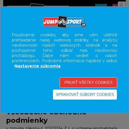
0
E-SHOP
OBCHODNÉ INFORMÁCIE
Používame cookies, aby sme vám uľahčili
prehliadanie našej webovej stránky, na analýzu
OBCHODNÉ PODMIENKY
návštevnosti našich webových stránok a na
pochopenie toho, odkiaľ naši návštevníci
UŽÍVATEĽSKÝ PANEL
prichádzajú. Dajte nám vedieť o vašich
preferenciách. Podrobné informácie nájdete v sekcii
KATEGÓRIE
-
Nastavenie súkromia
HLAVNÉ MENU
VÝPREDAJ - VŠETKO
Obchodné podmienky
28.10.2025
Všeobecné obchodné
podmienky
v zmysle zákona č. 102/2014 Z.z. o ochrane spotrebiteľa