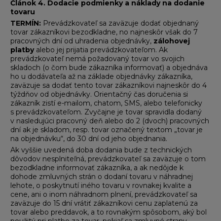
Článok 4
.
Dodacie podmienky a náklady na dodanie
tovaru
TERMÍN:
Prevádzkovateľ sa zaväzuje dodať objednaný
tovar zákazníkovi bezodkladne, no najneskôr však do 7
pracovných dní od uhradenia objednávky,
zálohovej
platby
alebo jej prijatia prevádzkovateľom. Ak
prevádzkovateľ nemá požadovaný tovar vo svojich
skladoch (o čom bude zákazníka informovať) a objednáva
ho u dodávateľa až na základe objednávky zákazníka,
zaväzuje sa dodať tento tovar zákazníkovi najneskôr do 4
týždňov od objednávky. Orientačný čas doručenia si
zákazník zistí e-mailom, chatom, SMS, alebo telefonicky
s prevádzkovateľom. Zvyčajne je tovar spravidla dodaný
v nasledujúci pracovný deň alebo do 2 (dvoch) pracovných
dní ak je skladom, resp. tovar označený textom „tovar je
na objednávku“, do 30 dní od jeho objednania.
Ak vyššie uvedená doba dodania bude z technických
dôvodov nesplniteľná, prevádzkovateľ sa zaväzuje o tom
bezodkladne informovať zákazníka, a ak nedôjde k
dohode zmluvných strán o dodaní tovaru v náhradnej
lehote, o poskytnutí iného tovaru v rovnakej kvalite a
cene, ani o inom náhradnom plnení, prevádzkovateľ sa
zaväzuje do 15 dní vrátiť zákazníkovi cenu zaplatenú za
tovar alebo preddavok, a to rovnakým spôsobom, aký bol
použitý pri platbe za tovar, pokiaľ sa zmluvné strany