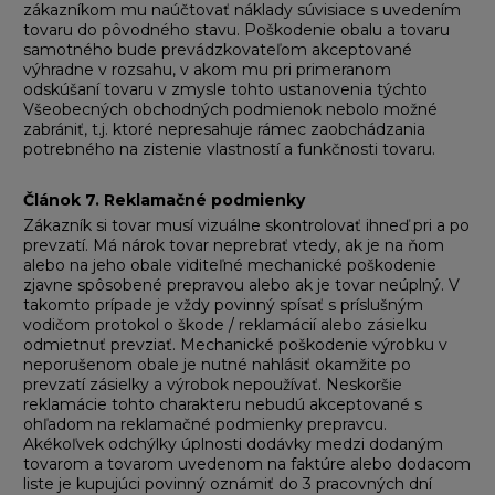
zákazníkom mu naúčtovať náklady súvisiace s uvedením
tovaru do pôvodného stavu. Poškodenie obalu a tovaru
samotného bude prevádzkovateľom akceptované
výhradne v rozsahu, v akom mu pri primeranom
odskúšaní tovaru v zmysle tohto ustanovenia týchto
Všeobecných obchodných podmienok nebolo možné
zabrániť, t.j. ktoré nepresahuje rámec zaobchádzania
potrebného na zistenie vlastností a funkčnosti tovaru.
Článok 7
.
Reklamačné podmienky
Zákazník si tovar musí vizuálne skontrolovať ihneď pri a po
prevzatí. Má nárok tovar neprebrať vtedy, ak je na ňom
alebo na jeho obale viditeľné mechanické poškodenie
zjavne spôsobené prepravou alebo ak je tovar neúplný. V
takomto prípade je vždy povinný spísať s príslušným
vodičom protokol o škode / reklamácií alebo zásielku
odmietnuť prevziať. Mechanické poškodenie výrobku v
neporušenom obale je nutné nahlásiť okamžite po
prevzatí zásielky a výrobok nepoužívať. Neskoršie
reklamácie tohto charakteru nebudú akceptované s
ohľadom na reklamačné podmienky prepravcu.
Akékoľvek odchýlky úplnosti dodávky medzi dodaným
tovarom a tovarom uvedenom na faktúre alebo dodacom
liste je kupujúci povinný oznámiť do 3 pracovných dní