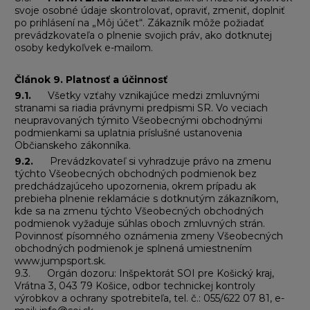
svoje osobné údaje skontrolovať, opraviť, zmeniť, doplniť
po prihlásení na „Môj účet“. Zákazník môže požiadať
prevádzkovateľa o plnenie svojich práv, ako dotknutej
osoby kedykoľvek e-mailom.
Článok 9
.
Platnosť a účinnosť
9.1.
Všetky vzťahy vznikajúce medzi zmluvnými
stranami sa riadia právnymi predpismi SR. Vo veciach
neupravovaných týmito Všeobecnými obchodnými
podmienkami sa uplatnia príslušné ustanovenia
Občianskeho zákonníka.
9.2.
Prevádzkovateľ si vyhradzuje právo na zmenu
týchto Všeobecných obchodných podmienok bez
predchádzajúceho upozornenia, okrem prípadu ak
prebieha plnenie reklamácie s dotknutým zákazníkom,
kde sa na zmenu týchto Všeobecných obchodných
podmienok vyžaduje súhlas oboch zmluvných strán.
Povinnosť písomného oznámenia zmeny Všeobecných
obchodných podmienok je splnená umiestnením
www.jumpsport.sk.
9.3. Orgán dozoru: Inšpektorát SOI pre Košický kraj,
Vrátna 3, 043 79 Košice, odbor technickej kontroly
výrobkov a ochrany spotrebiteľa, tel. č.: 055/622 07 81, e-