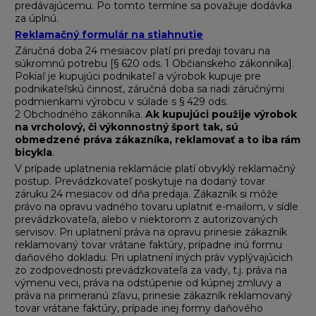
predávajúcemu. Po tomto termíne sa považuje dodávka
za úplnú.
Reklamačný formulár na stiahnutie
Záručná doba 24 mesiacov platí pri predaji tovaru na
súkromnú potrebu [§ 620 ods. 1 Občianskeho zákonníka].
Pokiaľ je kupujúci podnikateľ a výrobok kupuje pre
podnikateľskú činnosť, záručná doba sa riadi záručnými
podmienkami výrobcu v súlade s § 429 ods.
2 Obchodného zákonníka.
Ak kupujúci použije výrobok
na vrcholový, či výkonnostný šport tak, sú
obmedzené práva zákazníka, reklamovať a to iba rám
bicykla
.
V prípade uplatnenia reklamácie platí obvyklý reklamačný
postup. Prevádzkovateľ poskytuje na dodaný tovar
záruku 24 mesiacov od dňa predaja. Zákazník si môže
právo na opravu vadného tovaru uplatniť e-mailom, v sídle
prevádzkovateľa, alebo v niektorom z autorizovaných
servisov. Pri uplatnení práva na opravu prinesie zákazník
reklamovaný tovar vrátane faktúry, prípadne inú formu
daňového dokladu. Pri uplatnení iných práv vyplývajúcich
zo zodpovednosti prevádzkovateľa za vady, t.j. práva na
výmenu veci, práva na odstúpenie od kúpnej zmluvy a
práva na primeranú zľavu, prinesie zákazník reklamovaný
tovar vrátane faktúry, prípade inej formy daňového