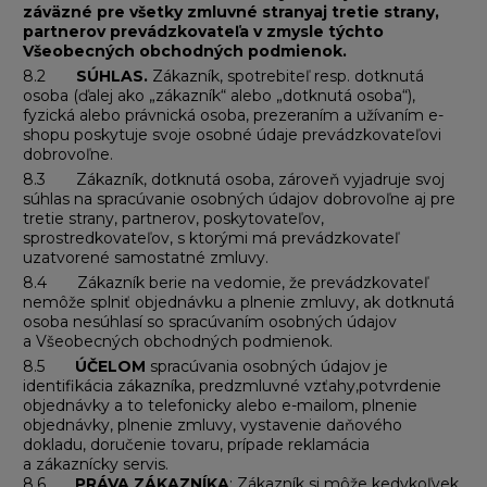
záväzné pre všetky zmluvné stranyaj tretie strany,
partnerov prevádzkovateľa v zmysle týchto
Všeobecných obchodných podmienok.
8.2
SÚHLAS.
Zákazník, spotrebiteľ resp. dotknutá
osoba (ďalej ako „zákazník“ alebo „dotknutá osoba“),
fyzická alebo právnická osoba, prezeraním a užívaním e-
shopu poskytuje svoje osobné údaje prevádzkovateľovi
dobrovoľne.
8.3 Zákazník, dotknutá osoba, zároveň vyjadruje svoj
súhlas na spracúvanie osobných údajov dobrovoľne aj pre
tretie strany, partnerov, poskytovateľov,
sprostredkovateľov, s ktorými má prevádzkovateľ
uzatvorené samostatné zmluvy.
8.4 Zákazník berie na vedomie, že prevádzkovateľ
nemôže splniť objednávku a plnenie zmluvy, ak dotknutá
osoba nesúhlasí so spracúvaním osobných údajov
a Všeobecných obchodných podmienok.
8.5
ÚČELOM
spracúvania osobných údajov je
identifikácia zákazníka, predzmluvné vzťahy,potvrdenie
objednávky a to telefonicky alebo e-mailom, plnenie
objednávky, plnenie zmluvy, vystavenie daňového
dokladu, doručenie tovaru, prípade reklamácia
a zákaznícky servis.
8.6.
PRÁVA ZÁKAZNÍKA
: Zákazník si môže kedykoľvek