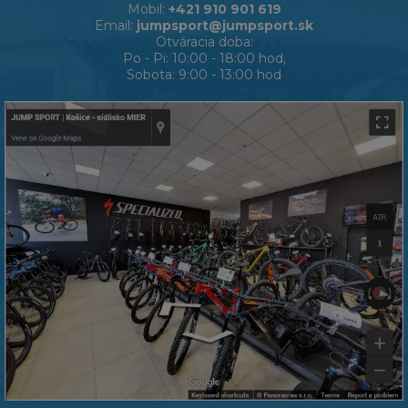
Mobil:
+421 910 901 619
Email:
jumpsport@jumpsport.sk
Otváracia doba:
Po - Pi: 10:00 - 18:00 hod,
Sobota: 9:00 - 13:00 hod