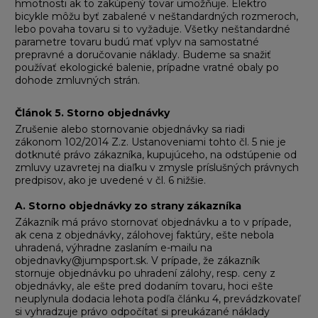
hmotnosti ak to zakúpený tovar umožňuje. Elektro
bicykle môžu byť zabalené v neštandardných rozmeroch,
lebo povaha tovaru si to vyžaduje. Všetky neštandardné
parametre tovaru budú mať vplyv na samostatné
prepravné a doručovanie náklady. Budeme sa snažiť
používať ekologické balenie, prípadne vratné obaly po
dohode zmluvných strán.
Článok 5
.
Storno objednávky
Zrušenie alebo stornovanie objednávky sa riadi
zákonom 102/2014 Z.z. Ustanoveniami tohto čl. 5 nie je
dotknuté právo zákazníka, kupujúceho, na odstúpenie od
zmluvy uzavretej na diaľku v zmysle príslušných právnych
predpisov, ako je uvedené v čl. 6 nižšie.
A. Storno objednávky zo strany zákazníka
Zákazník má právo stornovať objednávku a to v prípade,
ak cena z objednávky, zálohovej faktúry, ešte nebola
uhradená, výhradne zaslaním e-mailu na
objednavky@jumpsport.sk. V prípade, že zákazník
stornuje objednávku po uhradení zálohy, resp. ceny z
objednávky, ale ešte pred dodaním tovaru, hoci ešte
neuplynula dodacia lehota podľa článku 4, prevádzkovateľ
si vyhradzuje právo odpočítať si preukázané náklady