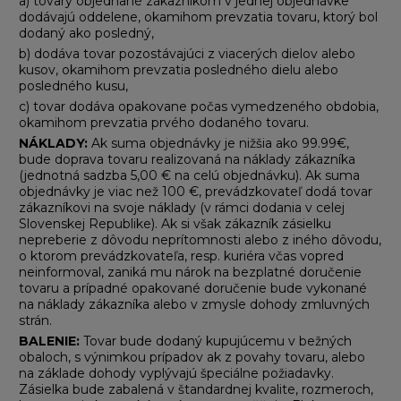
a) tovary objednané zákazníkom v jednej objednávke
dodávajú oddelene, okamihom prevzatia tovaru, ktorý bol
dodaný ako posledný,
b) dodáva tovar pozostávajúci z viacerých dielov alebo
kusov, okamihom prevzatia posledného dielu alebo
posledného kusu,
c) tovar dodáva opakovane počas vymedzeného obdobia,
okamihom prevzatia prvého dodaného tovaru.
NÁKLADY:
Ak suma objednávky je nižšia ako 99.99€,
bude doprava tovaru realizovaná na náklady zákazníka
(jednotná sadzba 5,00 € na celú objednávku). Ak suma
objednávky je viac než 100 €, prevádzkovateľ dodá tovar
zákazníkovi na svoje náklady (v rámci dodania v celej
Slovenskej Republike). Ak si však zákazník zásielku
nepreberie z dôvodu neprítomnosti alebo z iného dôvodu,
o ktorom prevádzkovateľa, resp. kuriéra včas vopred
neinformoval, zaniká mu nárok na bezplatné doručenie
tovaru a prípadné opakované doručenie bude vykonané
na náklady zákazníka alebo v zmysle dohody zmluvných
strán.
BALENIE:
Tovar bude dodaný kupujúcemu v bežných
obaloch, s výnimkou prípadov ak z povahy tovaru, alebo
na základe dohody vyplývajú špeciálne požiadavky.
Zásielka bude zabalená v štandardnej kvalite, rozmeroch,