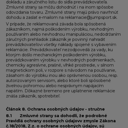
dokladu a záručného listu do sídla prevádzkovateľa.
Zmluvné strany sa môžu dohodnúť i na inom spôsobe
odovzdania tovaru. Zmluvné strany majú právo navrhnúť
dohodu a zaslať e-mailom na reklamacie@jumpsport.sk.
V prípade, že reklamovaná závada bola spôsobená
zákazníkom, najmä poškodením výrobku, nevhodným
používaním alebo nevhodnou manipuláciou, nedodržaním
záručných prehliadok zákazník je povinný nahradiť
prevádzkovateľovi všetky náklady spojené s vybavením
reklamácie. Prevádzkovateľ nezodpovedá za vady, ku
ktorým došlo mechanickým poškodením výrobku,
prevádzkovaním výrobku v nevhodných podmienkach,
chemicky agresívne, prašné, vlhké prostredie, v silnom
magnetickom poli, v rozpore s návodom na používanie,
zásahom do výrobku inou ako oprávnenou osobou, resp.
autorizovaným servisom, alebo ktoré boli spôsobené
živelnou pohromou alebo nesprávnym napájacím
napätím. Dôkazné bremeno pre uplatnenie reklamácie
znáša zákazník, spotrebiteľ.
Článok 8. Ochrana osobných údajov - stručne
8.1 Zmluvné strany sa dohodli, že podrobné
Pravidlá ochrany osobných údajovv zmysle Zákona
č.18/2018, Z.z. o ochrane osobných údajov, sú