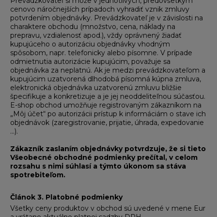
Prevádzkovateľ si môže v jednotlivých, predovšetkým
cenovo náročnejších prípadoch vyhradiť vznik zmluvy
potvrdením objednávky. Prevádzkovateľ je v závislosti na
charaktere obchodu (množstvo, cena, náklady na
prepravu, vzdialenosť apod.), vždy oprávnený žiadať
kupujúceho o autorizáciu objednávky vhodným
spôsobom, napr. telefonicky alebo písomne. V prípade
odmietnutia autorizácie kupujúcim, považuje sa
objednávka za neplatnú. Ak je medzi prevádzkovateľom a
kupujúcim uzatvorená dlhodobá písomná kúpna zmluva,
elektronická objednávka uzatvorenú zmluvu bližšie
špecifikuje a konkretizuje a je jej neoddeliteľnou súčasťou.
E-shop obchod umožňuje registrovaným zákazníkom na
„Môj účet“ po autorizácii prístup k informáciám o stave ich
objednávok (zaregistrovanie, prijatie, úhrada, expedovanie
...).
Zákazník zaslaním objednávky potvrdzuje, že si tieto
Všeobecné obchodné podmienky prečítal, v celom
rozsahu s nimi súhlasí a týmto úkonom sa stáva
spotrebiteľom.
Článok 3
.
Platobné podmienky
Všetky ceny produktov v obchod sú uvedené v mene Eur
a vrátane aktuálne platnej sadzby DPH.