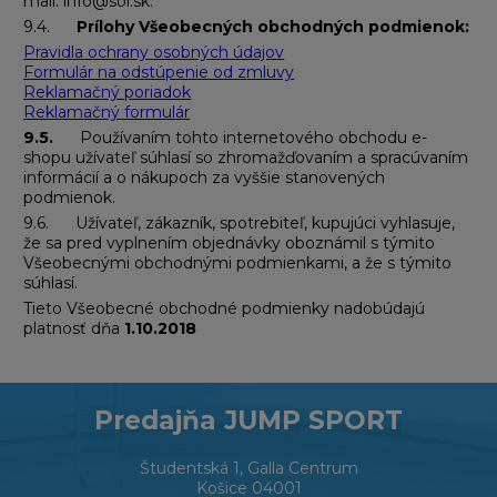
mail: info@soi.sk.
9.4.
Prílohy Všeobecných obchodných podmienok:
Pravidla ochrany osobných údajov
Formulár na odstúpenie od zmluvy
Reklamačný poriadok
Reklamačný formulár
9.5.
Používaním tohto internetového obchodu e-
shopu užívateľ súhlasí so zhromažďovaním a spracúvaním
informácií a o nákupoch za vyššie stanovených
podmienok.
9.6. Užívateľ, zákazník, spotrebiteľ, kupujúci vyhlasuje,
že sa pred vyplnením objednávky oboznámil s týmito
Všeobecnými obchodnými podmienkami, a že s týmito
súhlasí.
Tieto Všeobecné obchodné podmienky nadobúdajú
platnosť dňa
1.10.2018
Predajňa JUMP SPORT
Študentská 1, Galla Centrum
Košice 04001