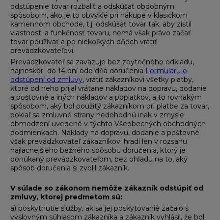
odstúpenie tovar rozbaliť a odskúšať obdobným
spôsobom, ako je to obvyklé pri nákupe v klasickom
kamennom obchode, t.j. odskúšať tovar tak, aby zistil
vlastnosti a funkčnosť tovaru, nemá však právo začať
tovar používať a po niekoľkých dňoch vrátiť
prevádzkovateľovi.
Prevádzkovateľ sa zaväzuje bez zbytočného odkladu,
najneskôr do 14 dní odo dňa doručenia
Formuláru o
odstúpení od zmluvy
, vrátiť zákazníkovi všetky platby,
ktoré od neho prijal vrátane nákladov na dopravu, dodanie
a poštovné a iných nákladov a poplatkov, a to rovnakým
spôsobom, aký bol použitý zákazníkom pri platbe za tovar,
pokiaľ sa zmluvné strany nedohodnú inak v zmysle
obmedzení uvedené v týchto Všeobecných obchodných
podmienkach. Náklady na dopravu, dodanie a poštovné
však prevádzkovateľ zákazníkovi hradí len v rozsahu
najlacnejšieho bežného spôsobu doručenia, ktorý je
ponúkaný prevádzkovateľom, bez ohľadu na to, aký
spôsob doručenia si zvolil zákazník.
V súlade so zákonom nemôže zákazník odstúpiť od
zmluvy, ktorej predmetom sú:
a) poskytnutie služby, ak sa jej poskytovanie začalo s
výslovným súhlasom zákazníka a zákazník vyhlásil, že bol