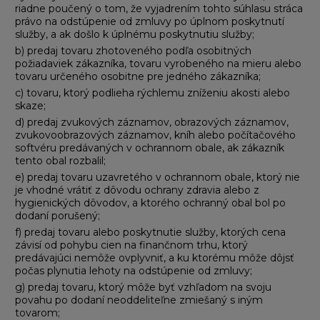
riadne poučený o tom, že vyjadrením tohto súhlasu stráca
právo na odstúpenie od zmluvy po úplnom poskytnutí
služby, a ak došlo k úplnému poskytnutiu služby;
b) predaj tovaru zhotoveného podľa osobitných
požiadaviek zákazníka, tovaru vyrobeného na mieru alebo
tovaru určeného osobitne pre jedného zákazníka;
c) tovaru, ktorý podlieha rýchlemu zníženiu akosti alebo
skaze;
d) predaj zvukových záznamov, obrazových záznamov,
zvukovoobrazových záznamov, kníh alebo počítačového
softvéru predávaných v ochrannom obale, ak zákazník
tento obal rozbalil;
e) predaj tovaru uzavretého v ochrannom obale, ktorý nie
je vhodné vrátiť z dôvodu ochrany zdravia alebo z
hygienických dôvodov, a ktorého ochranný obal bol po
dodaní porušený;
f) predaj tovaru alebo poskytnutie služby, ktorých cena
závisí od pohybu cien na finančnom trhu, ktorý
predávajúci nemôže ovplyvniť, a ku ktorému môže dôjsť
počas plynutia lehoty na odstúpenie od zmluvy;
g) predaj tovaru, ktorý môže byť vzhľadom na svoju
povahu po dodaní neoddeliteľne zmiešaný s iným
tovarom;