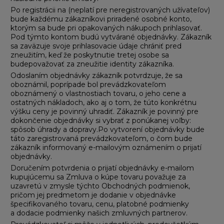
Po registrácii na (neplatí pre neregistrovaných užívateľov)
bude každému zákazníkovi priradené osobné konto,
ktorým sa bude pri opakovaných nákupoch prihlasovať.
Pod týmto kontom budú vytvárané objednávky. Zákazník
sa zaväzuje svoje prihlasovacie údaje chrániť pred
zneužitím, keď že poskytnutie tretej osobe sa
budepovažovať za zneužitie identity zákazníka.
Odoslaním objednávky zákazník potvrdzuje, že sa
oboznámil, poprípade bol prevádzkovateľom
oboznámený o vlastnostiach tovaru, o jeho cene a
ostatných nákladoch, ako aj o tom, že túto konkrétnu
výšku ceny je povinný uhradiť. Zákazník je povinný pre
dokončenie objednávky si vybrať z ponúkanej voľby:
spôsob úhrady a dopravy.Po vytvorení objednávky bude
táto zaregistrovaná prevádzkovateľom, o čom bude
zákazník informovaný e-mailovým oznámením o prijatí
objednávky.
Doručením potvrdenia o prijatí objednávky e-mailom
kupujúcemu sa Zmluva o kúpe tovaru považuje za
uzavretú v zmysle týchto Obchodných podmienok,
pričom jej predmetom je dodanie v objednávke
špecifikovaného tovaru, cenu, platobné podmienky
a dodacie podmienky našich zmluvných partnerov.