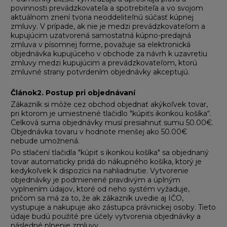
povinnosti prevádzkovateľa a spotrebiteľa a vo svojom
aktuálnom znení tvoria neoddeliteľnú súčasť kúpnej
zmluvy. V prípade, ak nie je medzi prevádzkovateľom a
kupujúcim uzatvorená samostatná kúpno-predajná
zmluva v písomnej forme, považuje sa elektronická
objednávka kupujúceho v obchode za návrh k uzavretiu
zmluvy medzi kupujúcim a prevádzkovateľom, ktorú
zmluvné strany potvrdením objednávky akceptujú.
Článok2
.
Postup pri objednávaní
Zákazník si môže cez obchod objednať akýkoľvek tovar,
pri ktorom je umiestnené tlačidlo "kúpiťs ikonkou košíka“.
Celková suma objednávky musí presiahnuť sumu 50.00€.
Objednávka tovaru v hodnote menšej ako 50.00€
nebude umožnená.
Po stlačení tlačidla "kúpiť s ikonkou košíka" sa objednaný
tovar automaticky pridá do nákupného košíka, ktorý je
kedykoľvek k dispozícii na nahliadnutie. Vytvorenie
objednávky je podmienené pravdivým a úplným
vyplnením údajov, ktoré od neho systém vyžaduje,
pričom sa má za to, že ak zákazník uvedie aj IČO,
vystupuje a nakupuje ako zástupca právnickej osoby. Tieto
údaje budú použité pre účely vytvorenia objednávky a
následné plnenie zmluvy.