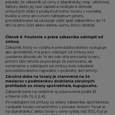
prípade, že zákazník už cenu z objednávky, resp. zálohovej
faktúry alebo jej časť zaplatil a nedôjde k dohode
zmluvných strán o poskytnutí iného tovaru v rovnakej
kvalite a cene ani o inom náhradnom plnení,
prevádzkovateľ sa zaväzuje vrátiť späť zákazníkovi do 14
dní na jeho účet alebo adresu sumu, ktorú obdržal.
Článok 6
.
Poučenie o práve zákazníka odstúpiť od
zmluvy
Zákazník, ktorý vo vzťahu k prevádzkovateľovi vystupuje
ako spotrebiteľ, má právo odstúpiť od zmluvy bez
uvedenia dôvodu do 14 dní odo dňa prevzatia tovaru,
pričom táto lehota sa považuje za zachovanú, ak
oznámenie o odstúpení od zmluvy bolo odoslané
prevádzkovateľovi najneskôr v posledný deň lehoty.
Záručná doba na tovary je stanovená na 24
mesiacov s podmienkou dodržania záručných
prehliadok zo strany spotrebiteľa, kupujúceho.
Zákazník berie na vedomie aj ustanovenia podľa §3
a hlavne ods. h), i), j), k).
Pri odstúpení od zmluvy zo strany zákazníka, spotrebiteľa,
v prípade tovaru označeného v ponuke textom "tovar je
na objednávku", alebo tovar v cene vyššej než 300,-Eur je