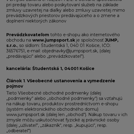
pri predaji tovaru alebo poskytovaní služieb na základe
zmluvy uzavretej na diaľky alebo zmluvy uzavretej mimo
prevádzkových priestorov predávajúceho a o zmene a
doplnení niektorých zákonov
Prevádzkovateľom
tohto e-shopu ako internetového
obchodu na
www.jumpsport.sk
je spoločnosť
JUMP,
s.r.o.
, so sídlom:
Študentská 1, 040 01
Košice, IČO:
36576751, e-mail: objednavky@jumpsport.sk, (ďalej
„predávajúci“ alebo „prevádzkovateľ“).
kancelária: Študentská 1, 04001 Košice
Článok 1
.
Všeobecné ustanovenia a vymedzenie
pojmov
Tieto Všeobecné obchodné podmienky (ďalej
„podmienky“ alebo „obchodné podmienky“) sa vzťahujú
na nákup tovaru, produktov prostredníctvom e-shopu
(systém elektronického obchodného domu)
www.jumpsport.sk (ďalej len „obchod“). Nákup tovaru v ich
zmysle môžu uskutočňovať fyzické aj právnické osoby
(ďalej „užívateľ“, „zákazník“, resp. „kupujúci“, resp.
„odberateľ“)