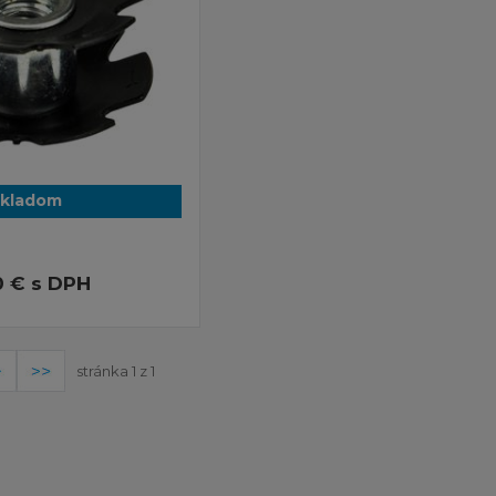
kladom
0 €
s DPH
stránka 1 z 1