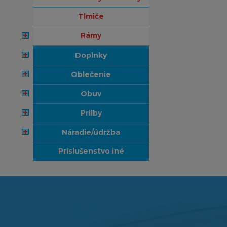
tlmiče
rámy
doplnky
oblečenie
obuv
prilby
náradie/údržba
príslušenstvo iné