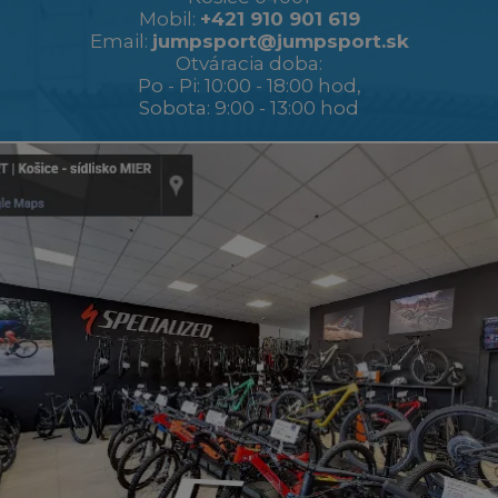
Mobil:
+421 910 901 619
Email:
jumpsport@jumpsport.sk
Otváracia doba:
Po - Pi: 10:00 - 18:00 hod,
Sobota: 9:00 - 13:00 hod