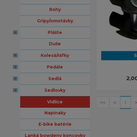
rohy
gripy/omotávky
plášte
duše
kolesá/ráfky
S
pedále
2,0
sedlá
sedlovky
vidlice
1
napínaky
e-bike batérie
lanká bowdeny koncovky