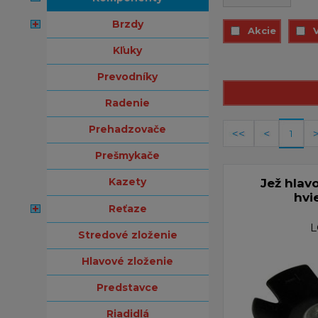
brzdy
Akcie
kľuky
prevodníky
radenie
prehadzovače
1
prešmykače
kazety
Jež hlav
hvi
reťaze
stredové zloženie
hlavové zloženie
predstavce
riadidlá