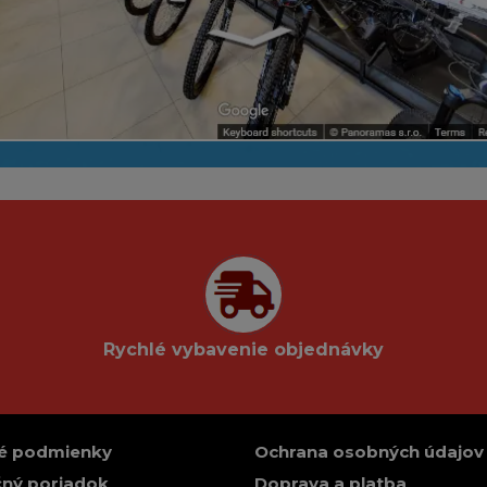
Rychlé vybavenie objednávky
é podmienky
Ochrana osobných údajov
ný poriadok
Doprava a platba