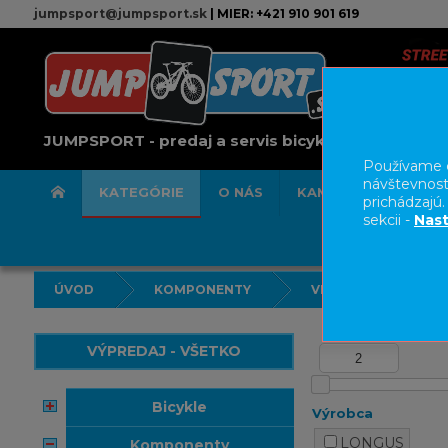
jumpsport@jumpsport.sk
| MIER: +421 910 901 619
JUMPSPORT - predaj a servis bicyklov
Používame c
návštevnost
KATEGÓRIE
O NÁS
KAMENNÁ PREDAJN
prichádzajú
sekcii -
Nast
ÚVOD
KOMPONENTY
VIDLICE
VÝPREDAJ - VŠETKO
bicykle
Výrobca
LONGUS
komponenty