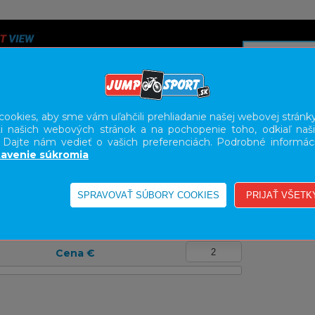
ookies, aby sme vám uľahčili prehliadanie našej webovej stránky
i našich webových stránok a na pochopenie toho, odkiaľ naši
A
SERVIS
SLUŽBY
KARIÉRA
BODY GEOMETRY FI
. Dajte nám vedieť o vašich preferenciách. Podrobné informác
avenie súkromia
Cena €