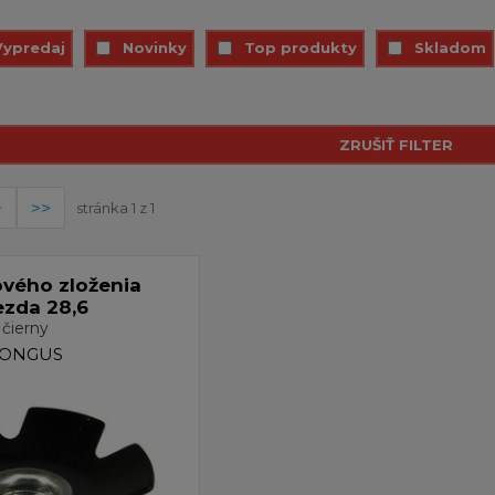
Vypredaj
Novinky
Top produkty
Skladom
stránka 1 z 1
ového zloženia
ezda 28,6
čierny
LONGUS