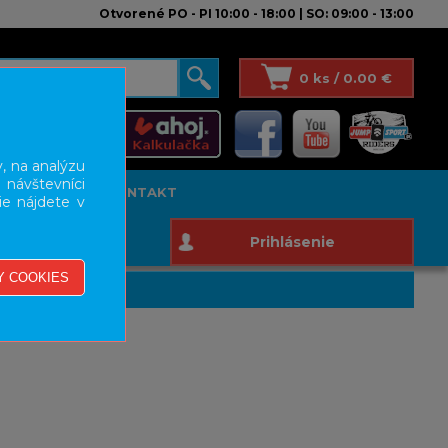
Otvorené PO - PI 10:00 - 18:00 | SO: 09:00 - 13:00
0 ks / 0.00 €
, na analýzu
 návštevníci
T STUDIO
KONTAKT
ie nájdete v
Prihlásenie