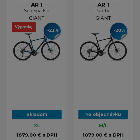
AR 1
AR 1
Sea Sparkle
Panther
GIANT
GIANT
-23%
-20%
Skladom
Na objednávku
XL
M/L
1879,00 €
s DPH
1879,00 €
s DPH