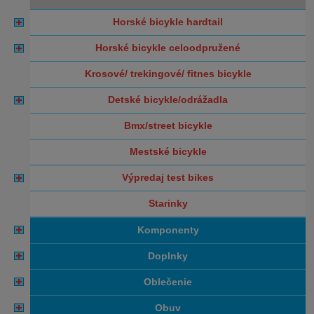
horské bicykle hardtail
horské bicykle celoodpružené
krosové/ trekingové/ fitnes bicykle
detské bicykle/odrážadla
bmx/street bicykle
mestské bicykle
výpredaj test bikes
starinky
komponenty
doplnky
oblečenie
obuv