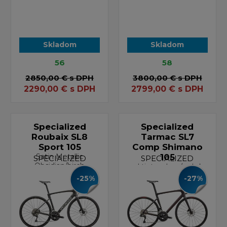
Skladom
Skladom
56
58
2850,00 €
s DPH
3800,00 €
s DPH
2290,00
€
s DPH
2799,00
€
s DPH
Specialized
Specialized
Roubaix SL8
Tarmac SL7
Sport 105
Comp Shimano
Satin Metallic
105
SPECIALIZED
SPECIALIZED
Obsidian/birch
red tint carbon/red sky
-25%
-27%