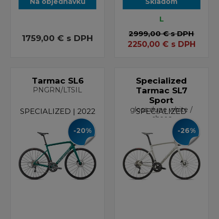
Na objednávku
Skladom
L
2999,00 €
s DPH
1759,00 €
s DPH
2250,00
€
s DPH
Tarmac SL6
Specialized
PNGRN/LTSIL
Tarmac SL7
Sport
gloss dune white /
SPECIALIZED | 2022
SPECIALIZED
chaos
-20%
-26%