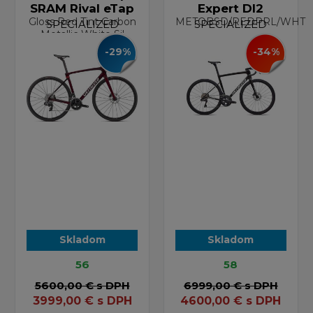
SRAM Rival eTap
Expert DI2
Gloss Red Tint Carbon
METOBSD/REDPRL/WHT
SPECIALIZED
SPECIALIZED
Metallic White Sil
-29%
-34%
Skladom
Skladom
56
58
5600,00 €
s DPH
6999,00 €
s DPH
3999,00
€
s DPH
4600,00
€
s DPH