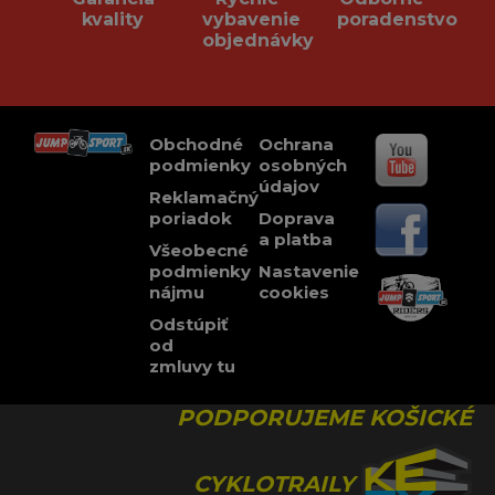
kvality
vybavenie
poradenstvo
objednávky
Obchodné
Ochrana
podmienky
osobných
údajov
Reklamačný
poriadok
Doprava
a platba
Všeobecné
podmienky
Nastavenie
nájmu
cookies
Odstúpiť
od
zmluvy tu
PODPORUJEME KOŠICKÉ
CYKLOTRAILY