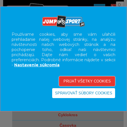
0
ÚVOD
BICYKLE
CESTNÉ BICYKLE
CESTA
Používame cookies, aby sme vám uľahčili
prehliadanie našej webovej stránky, na analýzu
UŽÍVATEĽSKÝ PANEL
návštevnosti našich webových stránok a na
pochopenie toho, odkiaľ naši návštevníci
KATEGÓRIE
prichádzajú. Dajte nám vedieť o vašich
preferenciách. Podrobné informácie nájdete v sekcii
bicykle
-
Nastavenie súkromia
elektrobicykle
cestné bicykle
cesta
gravel
cyklokros
časovka