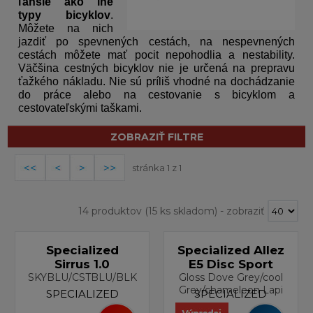
ľahšie ako iné
typy bicyklov
.
Môžete na nich
jazdiť po spevnených cestách, na nespevnených
cestách môžete mať pocit nepohodlia a nestability.
Väčšina cestných bicyklov nie je určená na prepravu
ťažkého nákladu. Nie sú príliš vhodné na dochádzanie
do práce alebo na cestovanie s bicyklom a
cestovateľskými taškami.
ZOBRAZIŤ FILTRE
stránka 1 z 1
14 produktov
(15 ks skladom)
-
zobraziť
Specialized
Specialized Allez
Sirrus 1.0
E5 Disc Sport
SKYBLU/CSTBLU/BLK
Gloss Dove Grey/cool
Grey/chameleon Lapi
SPECIALIZED
SPECIALIZED