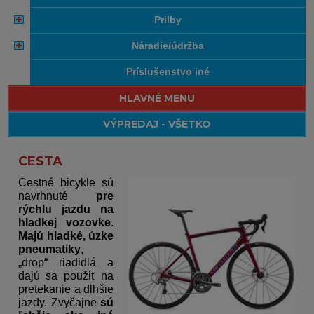
prilby
náradie/údržba
príslušenstvo iné
HLAVNÉ MENU
VÝPREDAJ - VŠETKO
CESTA
Cestné bicykle sú
navrhnuté
pre
rýchlu jazdu na
hladkej vozovke
.
Majú hladké, úzke
pneumatiky
,
„drop“ riadidlá a
dajú sa použiť na
pretekanie a dlhšie
jazdy. Zvyčajne
sú