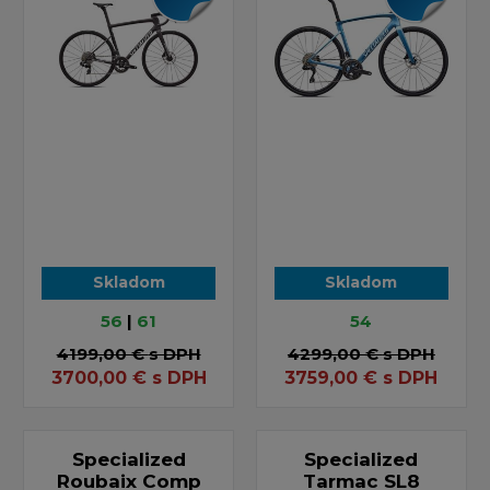
Skladom
Skladom
56
|
61
54
4199,00 €
s DPH
4299,00 €
s DPH
3700,00
€
s DPH
3759,00
€
s DPH
Specialized
Specialized
Roubaix Comp
Tarmac SL8