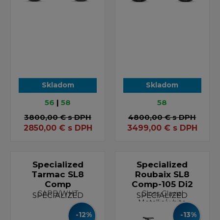
Skladom
Skladom
56
|
58
58
3800,00 €
s DPH
4800,00 €
s DPH
2850,00
€
s DPH
3499,00
€
s DPH
Specialized
Specialized
Tarmac SL8
Roubaix SL8
Comp
Comp-105 Di2
CARB/WHT
Gloss Glacial
SPECIALIZED
SPECIALIZED
Metallic/white
-12%
-13%