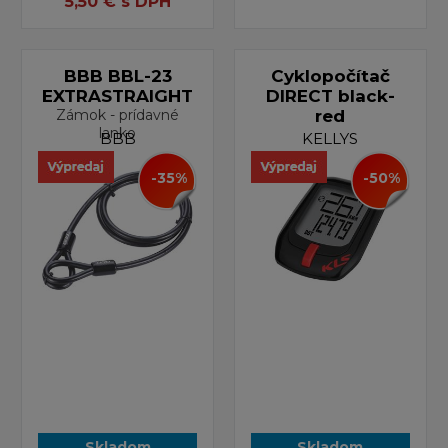
5,50
€
s DPH
BBB BBL-23
Cyklopočítač
EXTRASTRAIGHT
DIRECT black-
Zámok - prídavné
red
lanko
BBB
KELLYS
-35%
-50%
Skladom
Skladom