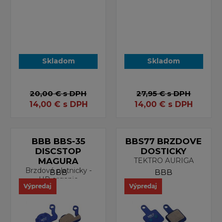
Skladom
Skladom
20,00 €
s DPH
27,95 €
s DPH
14,00
€
s DPH
14,00
€
s DPH
BBB BBS-35
BBS77 BRZDOVE
DISCSTOP
DOSTICKY
MAGURA
TEKTRO AURIGA
Brzdové platnicky -
BBB
BBB
HP organic