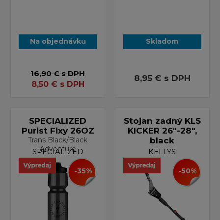
Na objednávku
Skladom
16,90 €
s DPH
8,95 €
s DPH
8,50
€
s DPH
SPECIALIZED
Stojan zadný KLS
Purist Fixy 26OZ
KICKER 26"-28",
Trans Black/Black
black
Adventure
SPECIALIZED
KELLYS
-35%
-50%