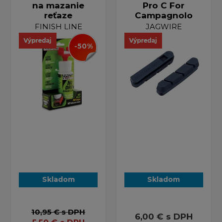
na mazanie
Pro C For
reťaze
Campagnolo
FINISH LINE
JAGWIRE
-50%
Skladom
Skladom
10,95 €
s DPH
6,00 €
s DPH