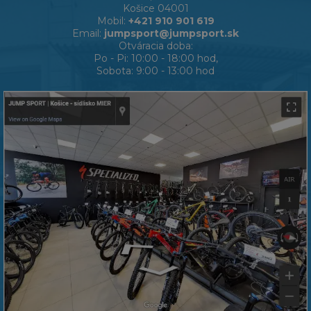
Košice 04001
Mobil:
+421 910 901 619
Email:
jumpsport@jumpsport.sk
Otváracia doba:
Po - Pi: 10:00 - 18:00 hod,
Sobota: 9:00 - 13:00 hod