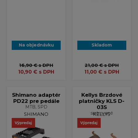
Na objednávku
Skladom
16,90 €
s DPH
21,00 €
s DPH
10,90
€
s DPH
11,00
€
s DPH
Shimano adaptér
Kellys Brzdové
PD22 pre pedále
platničky KLS D-
MTB, SPD
03S
sintrované
SHIMANO
KELLYS