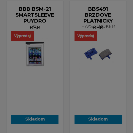
BBB BSM-21
BBS491
SMARTSLEEVE
BRZDOVE
PUYDRO
PLATNICKY
XL
HAYS.STROKER
BBB
BBB
Skladom
Skladom