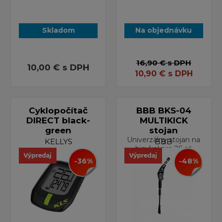
Skladom
Na objednávku
16,90 €
s DPH
10,00 €
s DPH
10,90
€
s DPH
Cyklopočítač
BBB BKS-04
DIRECT black-
MULTIKICK
green
stojan
Univerzálny stojan na
KELLYS
BBB
bicykel pre 26 až
-36%
-48%