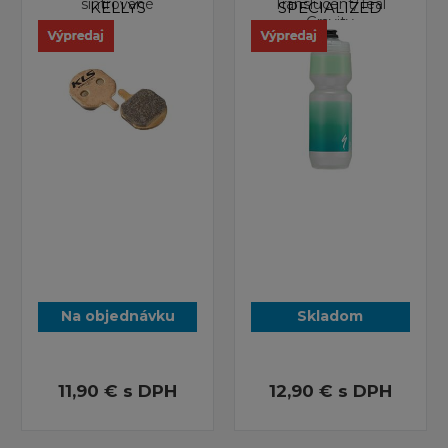
sintrované
Translucent/Teal
KELLYS
SPECIALIZED
Gravity
Na objednávku
Skladom
11,90 €
s DPH
12,90 €
s DPH