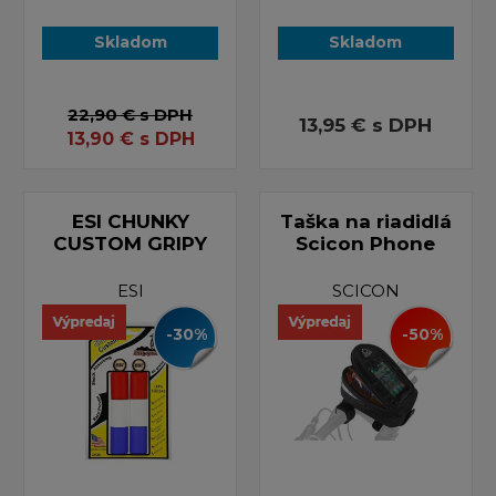
Skladom
Skladom
22,90 €
s DPH
13,95 €
s DPH
13,90
€
s DPH
ESI CHUNKY
Taška na riadidlá
CUSTOM GRIPY
Scicon Phone
ESI
SCICON
-30%
-50%