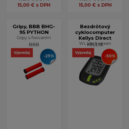
15,00
€
s DPH
15,00
€
s DPH
Gripy, BBB BHG-
Bezdrôtový
95 PYTHON
cyklocomputer
Gripy s fixovaním
Kellys Direct
WL.black-green
BBB
KELLYS
-25%
-50%