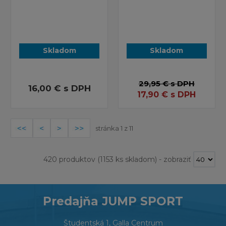
Skladom
Skladom
29,95 €
s DPH
16,00 €
s DPH
17,90
€
s DPH
stránka 1 z 11
420 produktov
(1153 ks skladom)
-
zobraziť
Predajňa JUMP SPORT
Študentská 1, Galla Centrum