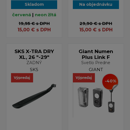
Skladom
Na objednávku
červená
|
neon žltá
19,95 €
s DPH
29,90 €
s DPH
15,00
€
s DPH
15,00
€
s DPH
SKS X-TRA DRY
Giant Numen
XL, 26 "-29"
Plus Link F
ZADNÝ
Svetlo Predne
SKS
GIANT
-40%