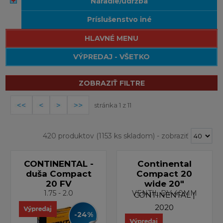
náradie/údržba
príslušenstvo iné
HLAVNÉ MENU
VÝPREDAJ - VŠETKO
ZOBRAZIŤ FILTRE
stránka 1 z 11
420 produktov
(1153 ks skladom)
-
zobraziť
CONTINENTAL -
Continental
duša Compact
Compact 20
20 FV
wide 20"
1.75 - 2.0
VENTIL DV 40MM
CONTINENTAL |
2020
-24%