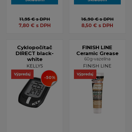
11,95 €
s DPH
16,90 €
s DPH
7,80
€
s DPH
8,50
€
s DPH
Cyklopočítač
FINISH LINE
DIRECT black-
Ceramic Grease
white
60g-vazelína
KELLYS
FINISH LINE
-50%