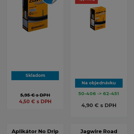
Skladom
Na objednávku
50-406 -> 62-451
5,95 €
s DPH
4,50
€
s DPH
4,90 €
s DPH
Aplikátor No Drip
Jagwire Road