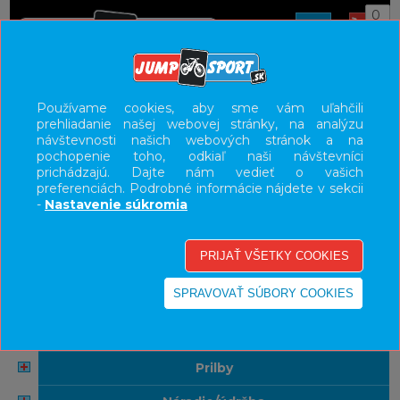
0
ÚVOD
Používame cookies, aby sme vám uľahčili
prehliadanie našej webovej stránky, na analýzu
UŽÍVATEĽSKÝ PANEL
návštevnosti našich webových stránok a na
pochopenie toho, odkiaľ naši návštevníci
KATEGÓRIE
prichádzajú. Dajte nám vedieť o vašich
preferenciách. Podrobné informácie nájdete v sekcii
bicykle
-
Nastavenie súkromia
komponenty
doplnky
oblečenie
obuv
prilby