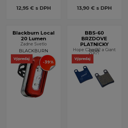
12,95 €
s DPH
13,90 €
s DPH
Blackburn Local
BBS-60
20 Lumen
BRZDOVE
Zadne Svetlo
PLATNICKY
Hope C2 a O2 a Giant
BLACKBURN
BBB
MPH.
-39%