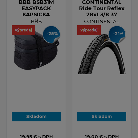
BBB BSB31M
CONTINENTAL
EASYPACK
Ride Tour Reflex
KAPSICKA
28x1 3/8 37
M
BBB
CONTINENTAL
-25%
-21%
Skladom
Skladom
19,95 €
s DPH
19,00 €
s DPH