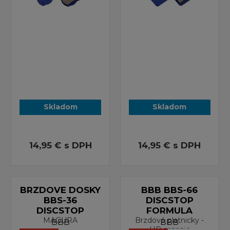
Skladom
Skladom
14,95 €
s DPH
14,95 €
s DPH
BRZDOVE DOSKY
BBB BBS-66
BBS-36
DISCSTOP
DISCSTOP
FORMULA
MAGURA
Brzdové platnicky -
BBB
BBB
HP organic