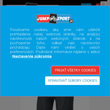
0
ÚVOD
OBLEČENIE
TERMOPRÁDLO/SPODKY
Používame cookies, aby sme vám uľahčili
prehliadanie našej webovej stránky, na analýzu
UŽÍVATEĽSKÝ PANEL
návštevnosti našich webových stránok a na
pochopenie toho, odkiaľ naši návštevníci
KATEGÓRIE
prichádzajú. Dajte nám vedieť o vašich
preferenciách. Podrobné informácie nájdete v sekcii
HLAVNÉ MENU
-
Nastavenie súkromia
VÝPREDAJ - VŠETKO