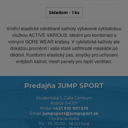
Skladom - 1 ks
Vnitřní elastické odvětrané kalhoty vybavené cyklistickou
vložkou ACTIVE VARIOUS. Ideální pro kombinaci s
volnými GORE WEAR kraťasy. V cyklistické kalhoty ale
dokážou proměnit i vaše staré ustřihnuté maskáče po
dědovi. Komfortní elastický pas, smyčky pro uchycení
vnějších kalhot, mesh panely pro lepší ventilaci.
Predajňa JUMP SPORT
Študentská 1, Galla Centrum
Košice 04001
Mobil:
+421 910 901 619
Email:
jumpsport@jumpsport.sk
Otváracia doba:
Po - Pi: 10:00 - 18:00 hod,