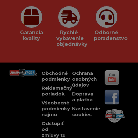
Garancia
Rychlé
Odborné
kvality
vybavenie
poradenstvo
objednávky
Obchodné
Ochrana
podmienky
osobných
údajov
Reklamačný
poriadok
Doprava
a platba
Všeobecné
podmienky
Nastavenie
nájmu
cookies
Odstúpiť
od
zmluvy tu