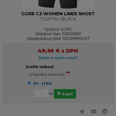
GORE C3 WOMEN LINER SHORT
TIGHTS+-BLACK
Výrobca:
GORE
Skladové číslo:
PR003691
Objednávkový kód:
100129990007
49,95
€
s DPH
Zvoľte veľkosť
(Tabuľka veľkosti)
34 - (1 ks)
ks
Kúpiť