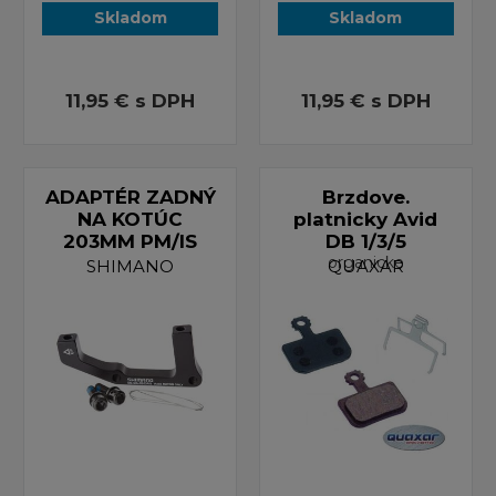
Skladom
Skladom
11,95 €
s DPH
11,95 €
s DPH
ADAPTÉR ZADNÝ
Brzdove.
NA KOTÚC
platnicky Avid
203MM PM/IS
DB 1/3/5
organicke
SHIMANO
QUAXAR