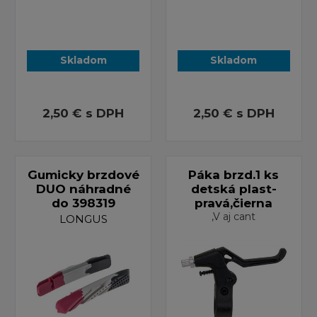
Skladom
Skladom
2,50 €
s DPH
2,50 €
s DPH
Gumicky brzdové
Páka brzd.1 ks
DUO náhradné
detská plast-
do 398319
pravá,čierna
,V aj cant
LONGUS