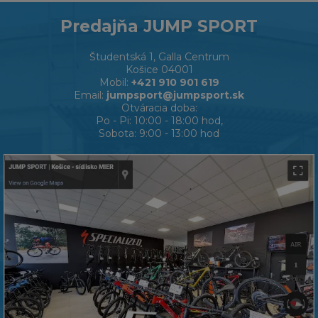
Predajňa JUMP SPORT
Študentská 1, Galla Centrum
Košice 04001
Mobil:
+421 910 901 619
Email:
jumpsport@jumpsport.sk
Otváracia doba:
Po - Pi: 10:00 - 18:00 hod,
Sobota: 9:00 - 13:00 hod