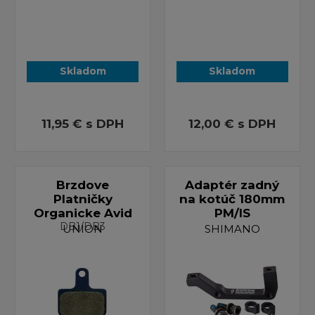
Skladom
Skladom
11,95 €
s DPH
12,00 €
s DPH
Brzdove
Adaptér zadný
Platničky
na kotúč 180mm
Organicke Avid
PM/IS
DB1/DB3
UNION
SHIMANO