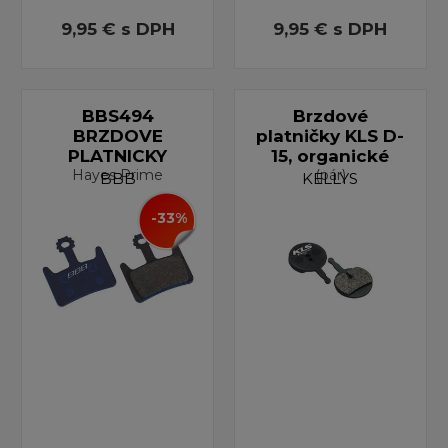
9,95 €
s DPH
9,95 €
s DPH
BBS494
Brzdové
BRZDOVE
platničky KLS D-
PLATNICKY
15, organické
Hayes Prime
(pár)
BBB
KELLYS
-33%