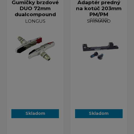
Gumičky brzdové
Adaptér predný
DUO 72mm
na kotúč 203mm
dualcompound
PM/PM
(160/203)
LONGUS
SHIMANO
Skladom
Skladom