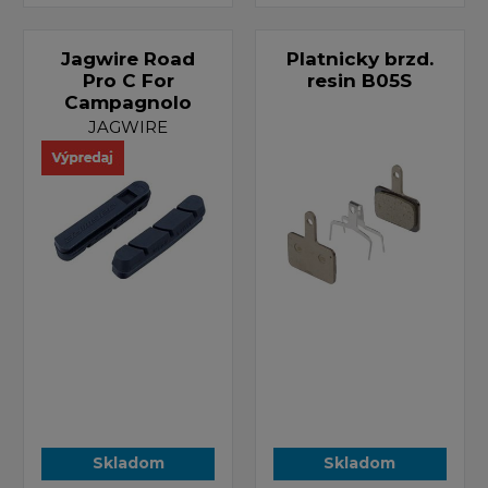
Jagwire Road
Platnicky brzd.
Pro C For
resin B05S
Campagnolo
JAGWIRE
Skladom
Skladom