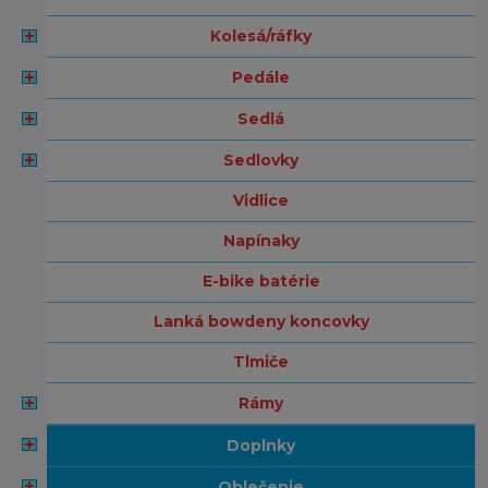
kolesá/ráfky
pedále
sedlá
sedlovky
vidlice
napínaky
e-bike batérie
lanká bowdeny koncovky
tlmiče
rámy
doplnky
oblečenie