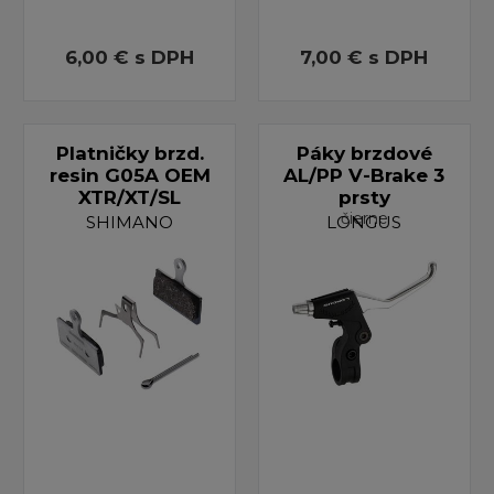
6,00 €
s DPH
7,00 €
s DPH
Platničky brzd.
Páky brzdové
resin G05A OEM
AL/PP V-Brake 3
XTR/XT/SL
prsty
čierne
SHIMANO
LONGUS