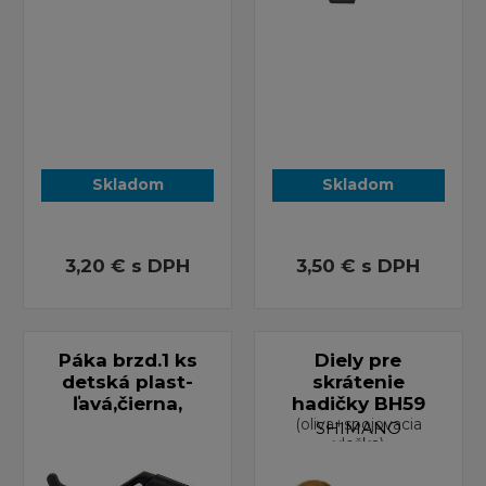
Skladom
Skladom
3,20 €
s DPH
3,50 €
s DPH
Páka brzd.1 ks
Diely pre
detská plast-
skrátenie
ľavá,čierna,
hadičky BH59
(oliva+spojovacia
SHIMANO
vložka)