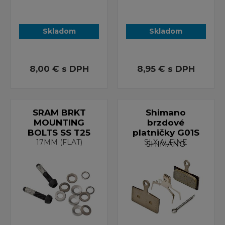
Skladom
Skladom
8,00 €
s DPH
8,95 €
s DPH
SRAM BRKT
Shimano
MOUNTING
brzdové
BOLTS SS T25
platničky G01S
17MM (FLAT)
SLX ALFINE
SHIMANO