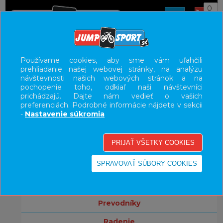
0
ÚVOD
KOMPONENTY
BRZDY
Používame cookies, aby sme vám uľahčili
prehliadanie našej webovej stránky, na analýzu
UŽÍVATEĽSKÝ PANEL
návštevnosti našich webových stránok a na
pochopenie toho, odkiaľ naši návštevníci
KATEGÓRIE
prichádzajú. Dajte nám vedieť o vašich
preferenciách. Podrobné informácie nájdete v sekcii
bicykle
-
Nastavenie súkromia
komponenty
brzdy
príslušenstvo
kľuky
prevodníky
radenie