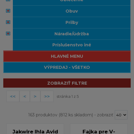
obuv
prilby
náradie/údržba
príslušenstvo iné
HLAVNÉ MENU
VÝPREDAJ - VŠETKO
ZOBRAZIŤ FILTRE
stránka 1 z 5
163 produktov
(812 ks skladom)
-
zobraziť
Jakwire Ihla Avid
Fajka pre V-