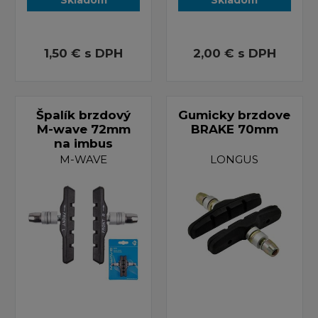
1,50 €
s DPH
2,00 €
s DPH
Špalík brzdový
Gumicky brzdove
M-wave 72mm
BRAKE 70mm
na imbus
M-WAVE
LONGUS