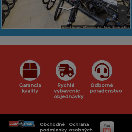
Garancia
Rychlé
Odborné
kvality
vybavenie
poradenstvo
objednávky
Obchodné
Ochrana
podmienky
osobných