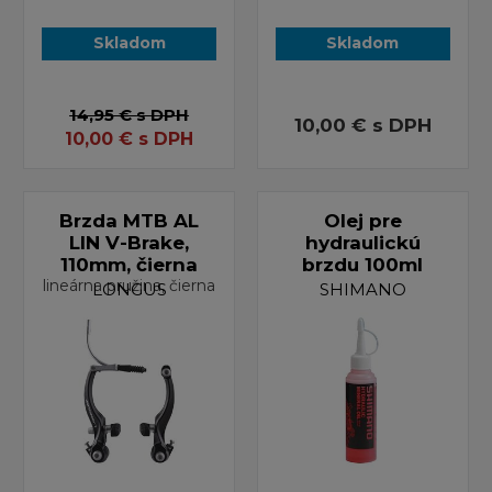
Skladom
Skladom
14,95 €
s DPH
10,00 €
s DPH
10,00
€
s DPH
Brzda MTB AL
Olej pre
LIN V-Brake,
hydraulickú
110mm, čierna
brzdu 100ml
lineárna pružina, čierna
LONGUS
SHIMANO