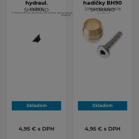
hydraul.
hadičky BH90
radení
(oliva+spojovacia
SHIMANO
SHIMANO
STR9120/9170/8070/8020/7020/7025
vložka)
Skladom
Skladom
4,95 €
s DPH
4,95 €
s DPH