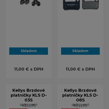
Skladom
Skladom
11,00 €
s DPH
11,00 €
s DPH
Kellys Brzdové
Kellys Brzdové
platničky KLS D-
platničky KLS D-
03S
08S
sintrované
sintrované
KELLYS
KELLYS