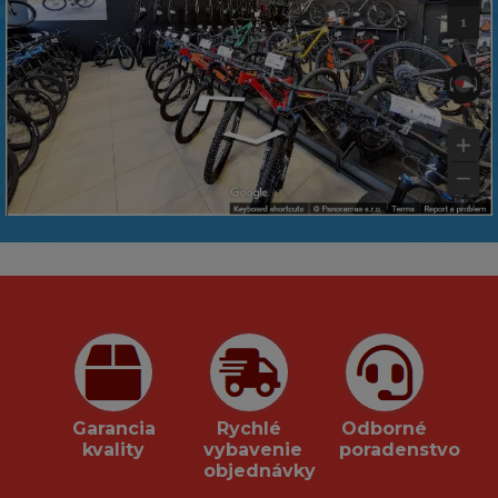
Garancia
Rychlé
Odborné
kvality
vybavenie
poradenstvo
objednávky