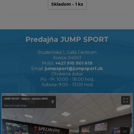
Skladom - 1 ks
Predajňa JUMP SPORT
Študentská 1, Galla Centrum
Košice 04001
Mobil:
+421 910 901 619
Email:
jumpsport@jumpsport.sk
Otváracia doba:
Po - Pi: 10:00 - 18:00 hod,
Sobota: 9:00 - 13:00 hod