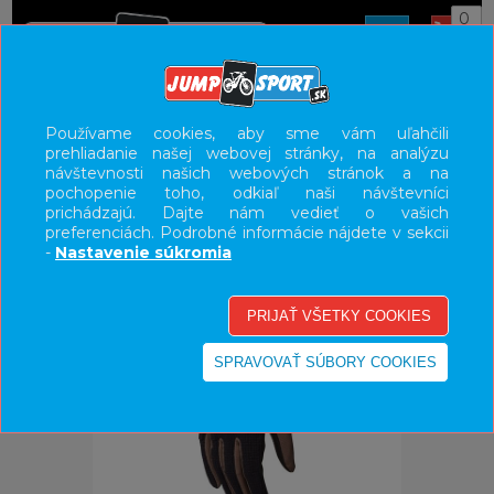
0
ÚVOD
OBLEČENIE
RUKAVICE
Používame cookies, aby sme vám uľahčili
prehliadanie našej webovej stránky, na analýzu
UŽÍVATEĽSKÝ PANEL
návštevnosti našich webových stránok a na
pochopenie toho, odkiaľ naši návštevníci
KATEGÓRIE
prichádzajú. Dajte nám vedieť o vašich
preferenciách. Podrobné informácie nájdete v sekcii
HLAVNÉ MENU
-
Nastavenie súkromia
VÝPREDAJ - VŠETKO