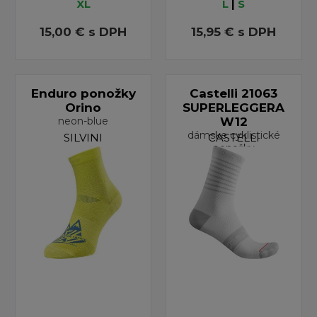
XL
L
|
S
15,00 €
s DPH
15,95 €
s DPH
Enduro ponožky
Castelli 21063
Orino
SUPERLEGGERA
neon-blue
W12
dámske cyklistické
SILVINI
CASTELLI
ponožky