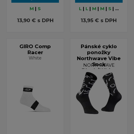
M
|
S
L
|
L
|
M
|
M
|
S
| ...
13,90 €
s DPH
13,95 €
s DPH
GIRO Comp
Pánské cyklo
Racer
ponožky
White
Northwave Vibe
Sock
NORTHWAVE
Black/White