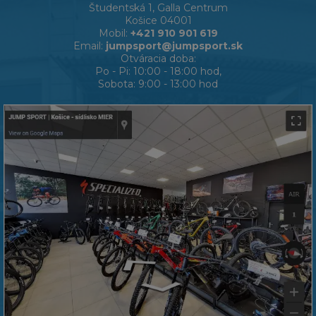
Študentská 1, Galla Centrum
Košice 04001
Mobil:
+421 910 901 619
Email:
jumpsport@jumpsport.sk
Otváracia doba:
Po - Pi: 10:00 - 18:00 hod,
Sobota: 9:00 - 13:00 hod