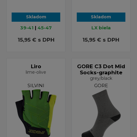
Skladom
Skladom
39-41
|
45-47
LX biela
15,95 €
s DPH
15,95 €
s DPH
Liro
GORE C3 Dot Mid
lime-olive
Socks-graphite
grey/black
SILVINI
GORE