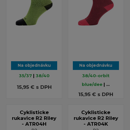
Na objednávku
Na objednávku
35/37
|
38/40
38/40-orbit
blue/dee
| ...
15,95 €
s DPH
15,95 €
s DPH
Cyklisticke
Cyklisticke
rukavice R2 Riley
rukavice R2 Riley
- ATR04H
- ATR04K