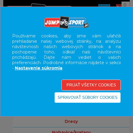
0
ÚVOD
OBLEČENIE
Používame cookies, aby sme vám uľahčili
prehliadanie našej webovej stránky, na analýzu
UŽÍVATEĽSKÝ PANEL
návštevnosti našich webových stránok a na
pochopenie toho, odkiaľ naši návštevníci
KATEGÓRIE
prichádzajú. Dajte nám vedieť o vašich
preferenciách. Podrobné informácie nájdete v sekcii
bicykle
-
Nastavenie súkromia
komponenty
doplnky
oblečenie
bundy/vesty
dresy
nohavice/kraťasy