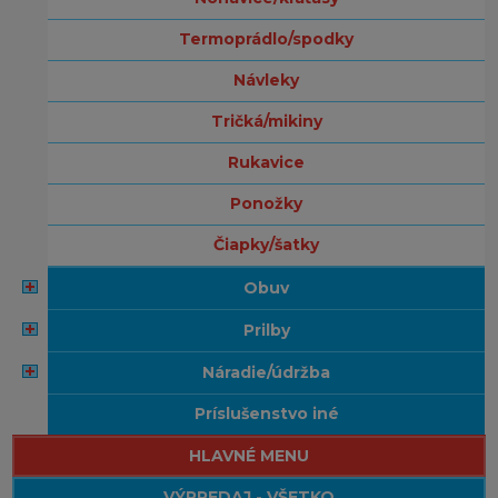
termoprádlo/spodky
návleky
tričká/mikiny
rukavice
ponožky
čiapky/šatky
obuv
prilby
náradie/údržba
príslušenstvo iné
HLAVNÉ MENU
VÝPREDAJ - VŠETKO