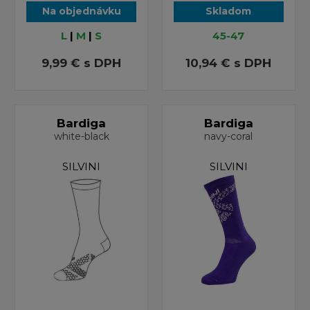
Na objednávku
Skladom
L
|
M
|
S
45-47
9,99 €
s DPH
10,94 €
s DPH
Bardiga
Bardiga
white-black
navy-coral
SILVINI
SILVINI