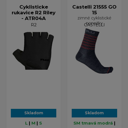
Cyklisticke
Castelli 21555 GO
rukavice R2 Riley
15
- ATR04A
zimné cyklistické
ponožky
R2
CASTELLI
Skladom
Skladom
L
|
M
|
S
SM tmavá modrá
|