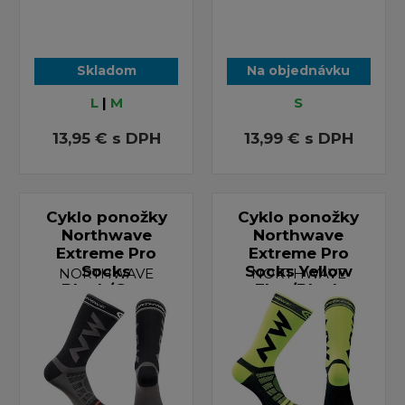
Skladom
Na objednávku
L
|
M
S
13,95 €
s DPH
13,99 €
s DPH
Cyklo ponožky
Cyklo ponožky
Northwave
Northwave
Extreme Pro
Extreme Pro
Socks
Socks Yellow
NORTHWAVE
NORTHWAVE
Black/Grey
Fluo/Black