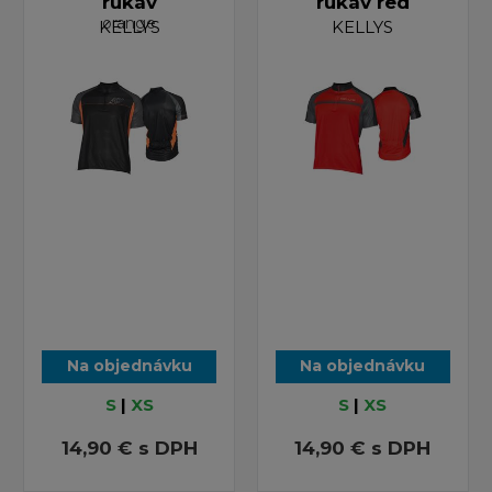
rukáv
rukáv red
orange
KELLYS
KELLYS
Na objednávku
Na objednávku
S
|
XS
S
|
XS
14,90 €
s DPH
14,90 €
s DPH