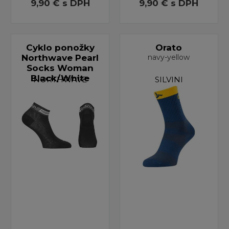
9,90 €
s DPH
9,90 €
s DPH
Cyklo ponožky
Orato
Northwave Pearl
navy-yellow
Socks Woman
Black/White
NORTHWAVE
SILVINI