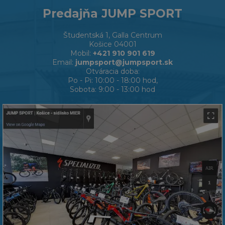
Predajňa JUMP SPORT
Študentská 1, Galla Centrum
Košice 04001
Mobil:
+421 910 901 619
Email:
jumpsport@jumpsport.sk
Otváracia doba:
Po - Pi: 10:00 - 18:00 hod,
Sobota: 9:00 - 13:00 hod