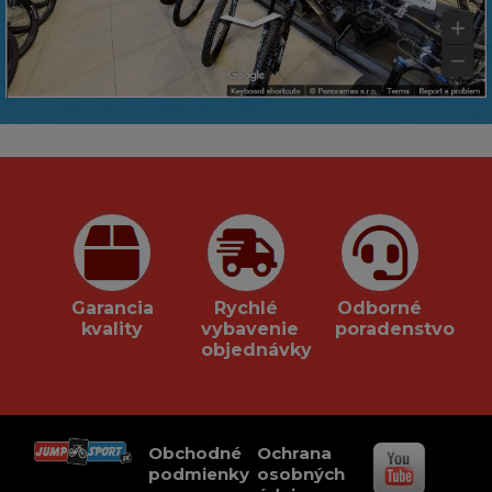
Garancia
Rychlé
Odborné
kvality
vybavenie
poradenstvo
objednávky
Obchodné
Ochrana
podmienky
osobných