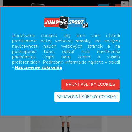
0
ÚVOD
OBLEČENIE
DRESY
Používame cookies, aby sme vám uľahčili
prehliadanie našej webovej stránky, na analýzu
UŽÍVATEĽSKÝ PANEL
návštevnosti našich webových stránok a na
pochopenie toho, odkiaľ naši návštevníci
KATEGÓRIE
prichádzajú. Dajte nám vedieť o vašich
preferenciách. Podrobné informácie nájdete v sekcii
HLAVNÉ MENU
-
Nastavenie súkromia
VÝPREDAJ - VŠETKO