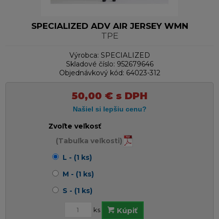
SPECIALIZED ADV AIR JERSEY WMN
TPE
Výrobca:
SPECIALIZED
Skladové číslo:
952679646
Objednávkový kód:
64023-312
50,00
€
s DPH
Zvoľte veľkosť
(Tabuľka veľkosti)
L - (1 ks)
M - (1 ks)
S - (1 ks)
ks
Kúpiť