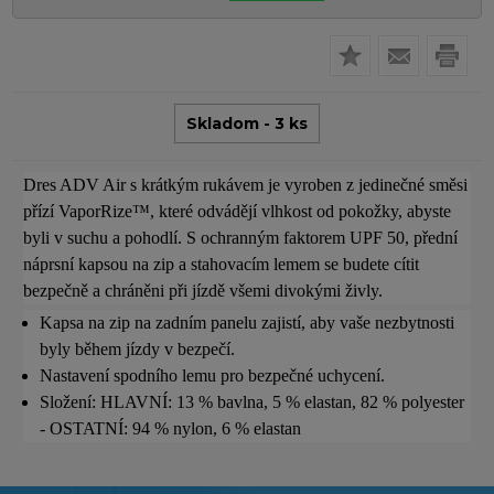
Skladom - 3 ks
Dres ADV Air s krátkým rukávem je vyroben z jedinečné směsi
přízí VaporRize™, které odvádějí vlhkost od pokožky, abyste
byli v suchu a pohodlí. S ochranným faktorem UPF 50, přední
náprsní kapsou na zip a stahovacím lemem se budete cítit
bezpečně a chráněni při jízdě všemi divokými živly.
Kapsa na zip na zadním panelu zajistí, aby vaše nezbytnosti
byly během jízdy v bezpečí.
Nastavení spodního lemu pro bezpečné uchycení.
Složení: HLAVNÍ: 13 % bavlna, 5 % elastan, 82 % polyester
- OSTATNÍ: 94 % nylon, 6 % elastan