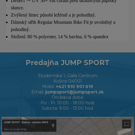
Deflect ™ UV 50+ vás chrání před škodlivými paprsky
slunce.
Zvýšený límec působí ležérně a je pohodlný.
Dámský střih Regular Mountain Bike Fit je uvolněný a
pohodlný.
Složení: 80 % polyester, 14 % bavlna, 6 % spandex
Predajňa JUMP SPORT
Študentská 1, Galla Centrum
Košice 04001
Mobil:
+421 910 901 619
Email:
jumpsport@jumpsport.sk
Otváracia doba:
Po - Pi: 10:00 - 18:00 hod,
Sobota: 9:00 - 13:00 hod