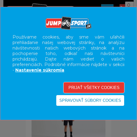
0
ÚVOD
OBLEČENIE
DRESY
Používame cookies, aby sme vám uľahčili
prehliadanie našej webovej stránky, na analýzu
UŽÍVATEĽSKÝ PANEL
návštevnosti našich webových stránok a na
pochopenie toho, odkiaľ naši návštevníci
KATEGÓRIE
prichádzajú. Dajte nám vedieť o vašich
preferenciách. Podrobné informácie nájdete v sekcii
HLAVNÉ MENU
-
Nastavenie súkromia
VÝPREDAJ - VŠETKO