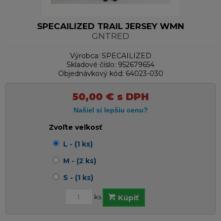
SPECAILIZED TRAIL JERSEY WMN
GNTRED
Výrobca:
SPECAILIZED
Skladové číslo:
952679654
Objednávkový kód:
64023-030
50,00
€
s DPH
Zvoľte veľkosť
L - (1 ks)
M - (2 ks)
S - (1 ks)
ks
Kúpiť