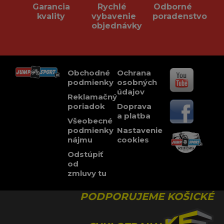
Garancia
Rychlé
Odborné
kvality
vybavenie
poradenstvo
objednávky
Obchodné
Ochrana
podmienky
osobných
údajov
Reklamačný
poriadok
Doprava
a platba
Všeobecné
podmienky
Nastavenie
nájmu
cookies
Odstúpiť
od
zmluvy tu
PODPORUJEME KOŠICKÉ