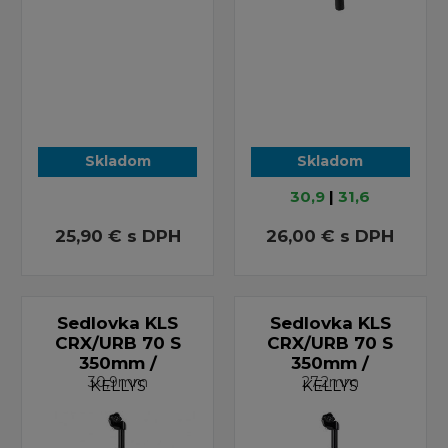
Skladom
Skladom
30,9
|
31,6
25,90 €
s DPH
26,00 €
s DPH
Sedlovka KLS
Sedlovka KLS
CRX/URB 70 S
CRX/URB 70 S
350mm /
350mm /
30,9mm
27,2mm
KELLYS
KELLYS