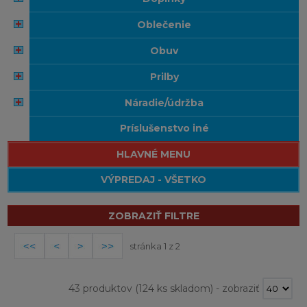
oblečenie
obuv
prilby
náradie/údržba
príslušenstvo iné
HLAVNÉ MENU
VÝPREDAJ - VŠETKO
ZOBRAZIŤ FILTRE
stránka 1 z 2
43 produktov
(124 ks skladom)
-
zobraziť