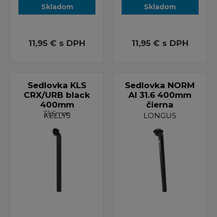
Skladom
Skladom
11,95 €
s DPH
11,95 €
s DPH
Sedlovka KLS
Sedlovka NORM
CRX/URB black
Al 31.6 400mm
400mm
čierna
31,6mm
KELLYS
LONGUS