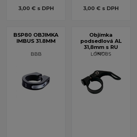
3,00 €
s DPH
3,00 €
s DPH
BSP80 OBJIMKA
Objímka
IMBUS 31.8MM
podsedlová AL
31,8mm s RU
čierna
BBB
LONGUS