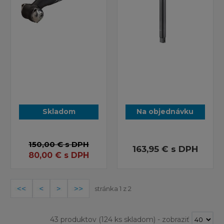
Skladom
Na objednávku
150,00 €
s DPH
163,95 €
s DPH
80,00
€
s DPH
stránka 1 z 2
43 produktov
(124 ks skladom)
-
zobraziť