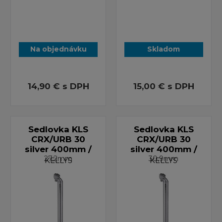
Na objednávku
Skladom
14,90 €
s DPH
15,00 €
s DPH
Sedlovka KLS
Sedlovka KLS
CRX/URB 30
CRX/URB 30
silver 400mm /
silver 400mm /
27,2mm
30,9mm
KELLYS
KELLYS