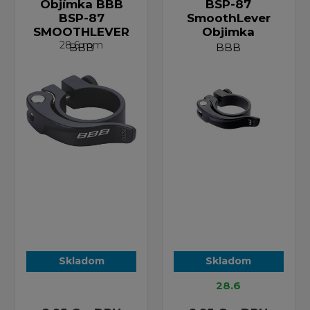
Objímka BBB
BSP-87
BSP-87
SmoothLever
SMOOTHLEVER
Objimka
28,6 mm
BBB
BBB
Skladom
Skladom
28.6