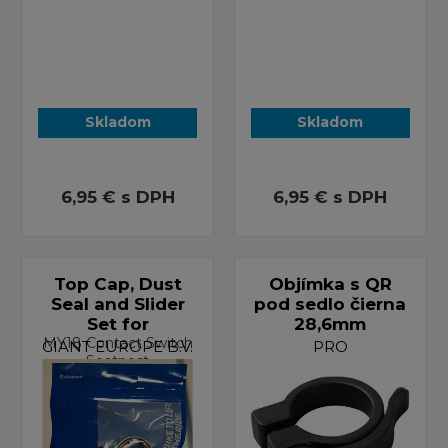
Skladom
Skladom
6,95 €
s DPH
6,95 €
s DPH
Top Cap, Dust
Objímka s QR
Seal and Slider
pod sedlo čierna
Set for
28,6mm
MY18 Contact Switch
GIANT EUROPE B.V.
PRO
Seatpost