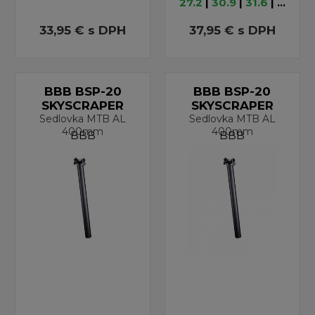
27.2
|
30.9
|
31.6
| ...
33,95 €
s DPH
37,95 €
s DPH
BBB BSP-20
BBB BSP-20
SKYSCRAPER
SKYSCRAPER
Sedlovka MTB AL
Sedlovka MTB AL
400mm
400mm
BBB
BBB