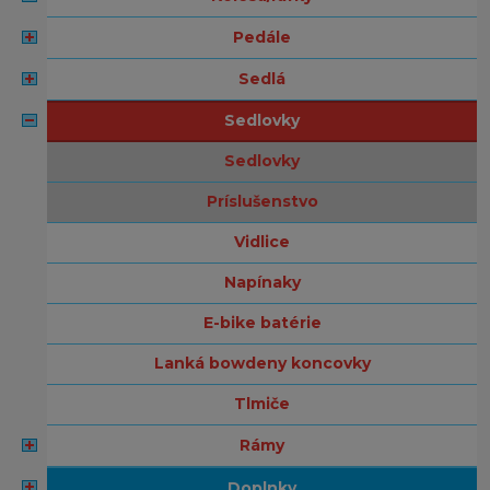
pedále
sedlá
sedlovky
sedlovky
príslušenstvo
vidlice
napínaky
e-bike batérie
lanká bowdeny koncovky
tlmiče
rámy
doplnky