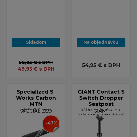
Skladom
Na objednávku
56,95 €
s DPH
54,95 €
s DPH
49,95
€
s DPH
Specialized S-
GIANT Contact S
Works Carbon
Switch Dropper
MTN
Seatpost
30,9, 350 mm
440mm (páčka pro
SPECIALIZED
GIANT
kola bez přesmykače)
-47%