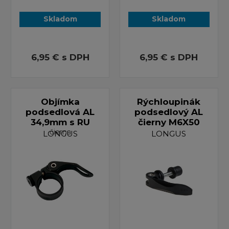
Skladom
Skladom
6,95 €
s DPH
6,95 €
s DPH
Objímka
Rýchloupinák
podsedlová AL
podsedlový AL
34,9mm s RU
čierny M6X50
čierna
LONGUS
LONGUS