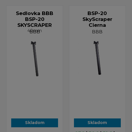
Sedlovka BBB
BSP-20
BSP-20
SkyScraper
SKYSCRAPER
Cierna
40mm
BBB
BBB
Skladom
Skladom