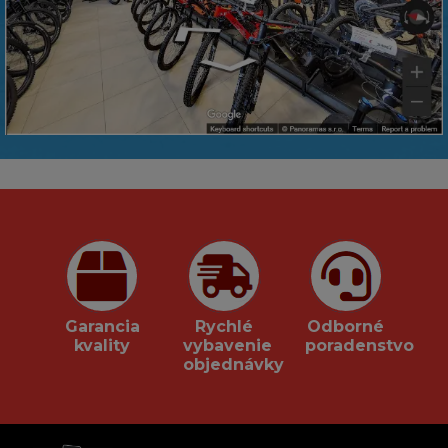
Garancia
Rychlé
Odborné
kvality
vybavenie
poradenstvo
objednávky