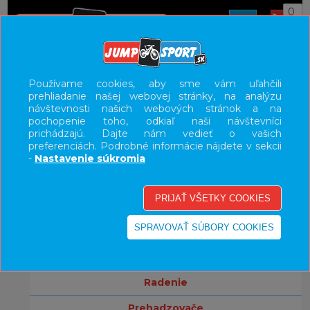
0
ÚVOD
KOMPONENTY
SEDLOVKY
Používame cookies, aby sme vám uľahčili
prehliadanie našej webovej stránky, na analýzu
UŽÍVATEĽSKÝ PANEL
návštevnosti našich webových stránok a na
pochopenie toho, odkiaľ naši návštevníci
KATEGÓRIE
prichádzajú. Dajte nám vedieť o vašich
preferenciách. Podrobné informácie nájdete v sekcii
bicykle
-
Nastavenie súkromia
komponenty
brzdy
kľuky
prevodníky
radenie
prehadzovače