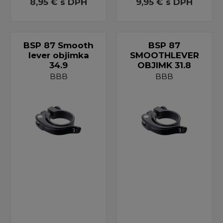
8,95 €
s DPH
9,95 €
s DPH
BSP 87 Smooth
BSP 87
lever objimka
SMOOTHLEVER
34.9
OBJIMK 31.8
BBB
BBB