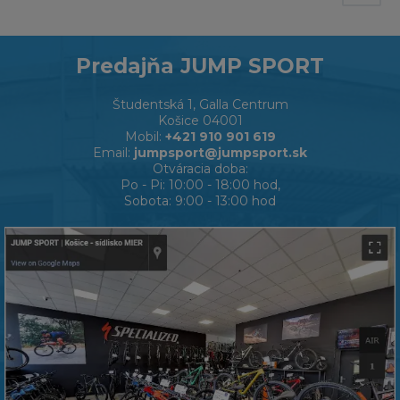
Predajňa JUMP SPORT
Študentská 1, Galla Centrum
Košice 04001
Mobil:
+421 910 901 619
Email:
jumpsport@jumpsport.sk
Otváracia doba:
Po - Pi: 10:00 - 18:00 hod,
Sobota: 9:00 - 13:00 hod