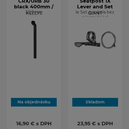
CRX/URB 30
Seatpost 1X
black 400mm /
Lever and Set
30,9mm
le Set (pro kola bez
KELLYS
GIANT
přesmykače)
Na objednávku
Skladom
16,90 €
s DPH
23,95 €
s DPH