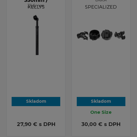
31,6mm
KELLYS
SPECIALIZED
Skladom
Skladom
One Size
27,90 €
s DPH
30,00 €
s DPH