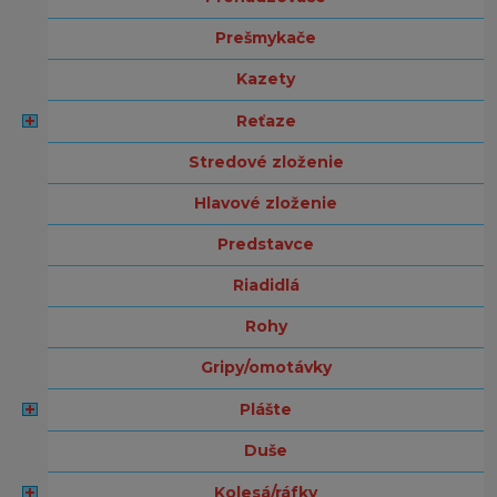
prešmykače
kazety
reťaze
stredové zloženie
hlavové zloženie
predstavce
riadidlá
rohy
gripy/omotávky
plášte
duše
kolesá/ráfky