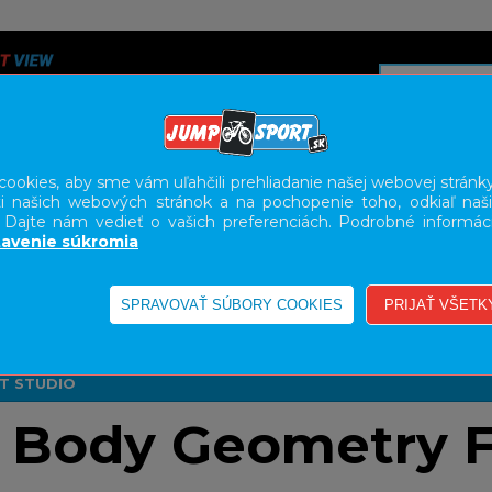
ookies, aby sme vám uľahčili prehliadanie našej webovej stránky
i našich webových stránok a na pochopenie toho, odkiaľ naši
A
SERVIS
SLUŽBY
KARIÉRA
BODY GEOMETRY FI
. Dajte nám vedieť o vašich preferenciách. Podrobné informác
avenie súkromia
UDIO
IT STUDIO
Body Geometry F