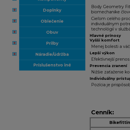
Body Geometry Fit S
doplnky
biomechanike človek
Cieľom celého proce
oblečenie
individuálnym potr
technológií v služb
obuv
Hlavné prínosy
Vyšší komfort
prilby
Menej bolesti a väč
Lepší výkon
náradie/údržba
Efektívnejší prenos 
príslušenstvo iné
Prevencia zranení
Nižšie zaťaženie kol
Individuálny prístu
Pozícia je prispôs
Cenník:
Bikefitti