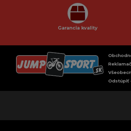
Garancia kvality
Obchodn
Reklamač
Všeobecn
Odstúpiť 