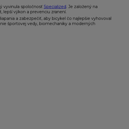
rý vyvinula spoločnosť
Specialized
. Je založený na
 lepší výkon a prevenciu zranení.
liapania a zabezpečiť, aby bicykel čo najlepšie vyhovoval
enie športovej vedy, biomechaniky a moderných