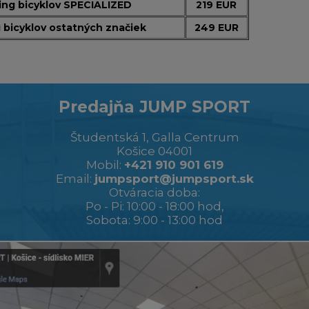
ting bicyklov SPECIALIZED
219 EUR
g bicyklov ostatných značiek
249 EUR
Predajňa JUMP SPORT
Študentská 1, Galla Centrum
Košice 04001
Mobil:
+421 910 901 619
Email:
jumpsport@jumpsport.sk
Otváracia doba:
Po - Pi: 10:00 - 18:00 hod,
Sobota: 9:00 - 13:00 hod