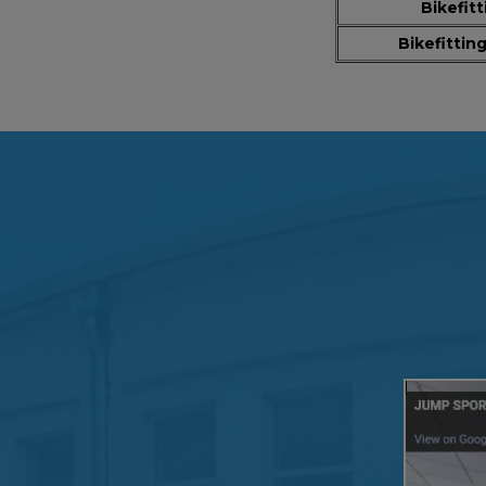
Bikefit
Bikefittin