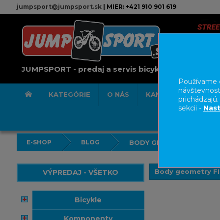
jumpsport@jumpsport.sk
| MIER: +421 910 901 619
JUMPSPORT - predaj a servis bicyklov
Používame c
návštevnost
KATEGÓRIE
O NÁS
KAMENNÁ PREDAJN
prichádzajú
sekcii -
Nast
E-SHOP
BLOG
BODY GEOMETRY FIT ST
Body geometry F
VÝPREDAJ - VŠETKO
bicykle
komponenty