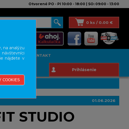
Otvorené PO - PI 10:00 - 18:00 | SO: 09:00 - 13:00
0 ks / 0.00 €
, na analýzu
 návštevníci
T STUDIO
KONTAKT
ie nájdete v
Prihlásenie
01.06.2026
IT STUDIO