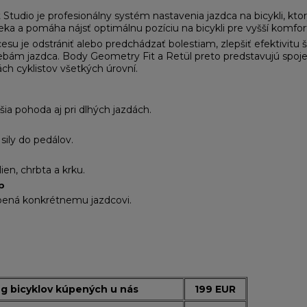
tudio je profesionálny systém nastavenia jazdca na bicykli, kto
a a pomáha nájsť optimálnu pozíciu na bicykli pre vyšší komfort,
su je odstrániť alebo predchádzať bolestiam, zlepšiť efektivitu š
ebám jazdca. Body Geometry Fit a Retül preto predstavujú spoj
ách cyklistov všetkých úrovní.
šia pohoda aj pri dlhých jazdách.
sily do pedálov.
ien, chrbta a krku.
p
obená konkrétnemu jazdcovi.
ng bicyklov kúpených u nás
199 EUR