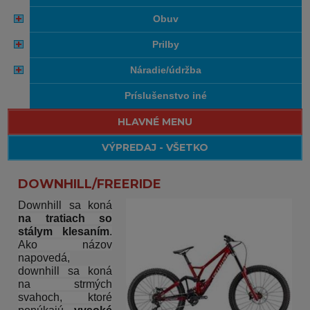
obuv
prilby
náradie/údržba
príslušenstvo iné
HLAVNÉ MENU
VÝPREDAJ - VŠETKO
DOWNHILL/FREERIDE
Downhill sa koná
na tratiach so
stálym klesaním
.
Ako názov
napovedá,
downhill sa koná
na strmých
svahoch, ktoré