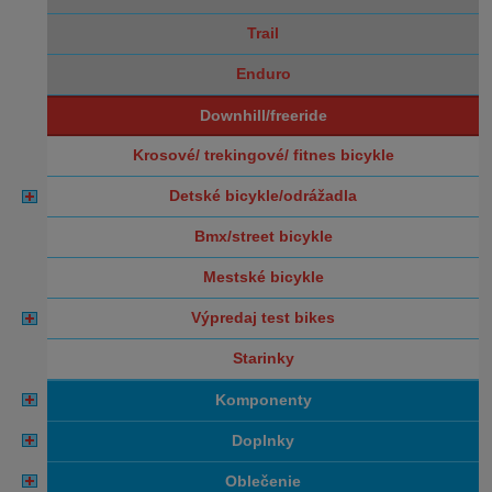
trail
enduro
downhill/freeride
krosové/ trekingové/ fitnes bicykle
detské bicykle/odrážadla
bmx/street bicykle
mestské bicykle
výpredaj test bikes
starinky
komponenty
doplnky
oblečenie