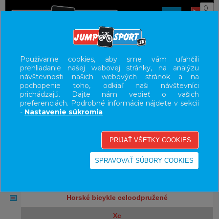
0
ÚVOD
BICYKLE
HORSKÉ BICYKLE CELOODPRUŽENÉ
Používame cookies, aby sme vám uľahčili
prehliadanie našej webovej stránky, na analýzu
DOWNHILL/FREERIDE
návštevnosti našich webových stránok a na
pochopenie toho, odkiaľ naši návštevníci
UŽÍVATEĽSKÝ PANEL
prichádzajú. Dajte nám vedieť o vašich
preferenciách. Podrobné informácie nájdete v sekcii
KATEGÓRIE
-
Nastavenie súkromia
bicykle
elektrobicykle
cestné bicykle
horské bicykle hardtail
horské bicykle celoodpružené
xc