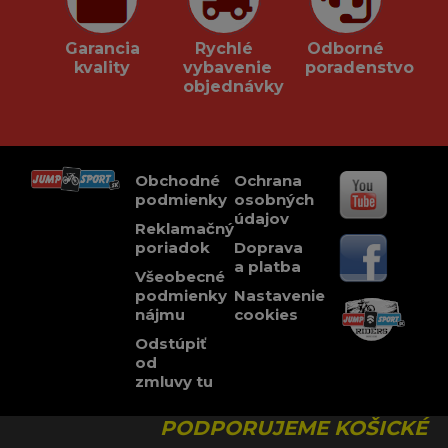
Garancia
Rychlé
Odborné
kvality
vybavenie
poradenstvo
objednávky
Obchodné
Ochrana
podmienky
osobných
údajov
Reklamačný
poriadok
Doprava
a platba
Všeobecné
podmienky
Nastavenie
nájmu
cookies
Odstúpiť
od
zmluvy tu
PODPORUJEME KOŠICKÉ