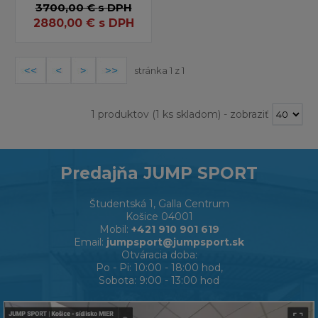
3700,00 €
s DPH
2880,00
€
s DPH
stránka 1 z 1
1 produktov
(1 ks skladom)
-
zobraziť
Predajňa JUMP SPORT
Študentská 1, Galla Centrum
Košice 04001
Mobil:
+421 910 901 619
Email:
jumpsport@jumpsport.sk
Otváracia doba:
Po - Pi: 10:00 - 18:00 hod,
Sobota: 9:00 - 13:00 hod