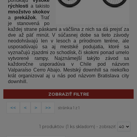
ponúkajú
vysoké
rýchlosti
a takisto
množstvo skokov
a
prekážok
. Trať
je stanovená po
každej strane páskami a väčšina z nich sa dá prejsť za
dve až päť minút. V súčasnej dobe sa tieto závody
neodohrávajú len v lesoch a prírodnom teréne, ale
usporadúvajú sa aj mestské podujatia, ktoré sa
vyznačujú zjazdmi zo schodísk, či skokmi ponad umelo
vytvorené rampy. Najznámejší takýto závod sa
každoročne usporadúva v Chile pod názvom
Valparaíso Cerro Abajo. Mestský downhill sa niekoľko
krát organizoval aj u nás pod názvom Bratislava city
downhill.
ZOBRAZIŤ FILTRE
stránka 1 z 1
1 produktov
(1 ks skladom)
-
zobraziť