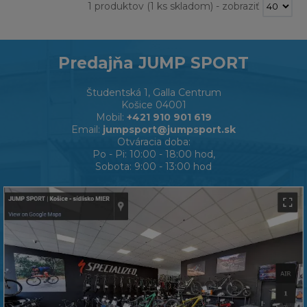
1 produktov
(1 ks skladom)
-
zobraziť
Predajňa JUMP SPORT
Študentská 1, Galla Centrum
Košice 04001
Mobil:
+421 910 901 619
Email:
jumpsport@jumpsport.sk
Otváracia doba:
Po - Pi: 10:00 - 18:00 hod,
Sobota: 9:00 - 13:00 hod