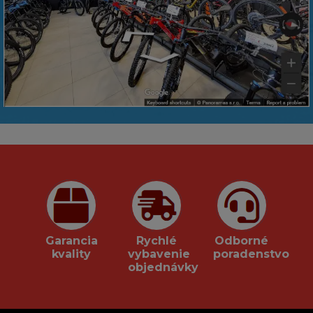
Garancia
Rychlé
Odborné
kvality
vybavenie
poradenstvo
objednávky