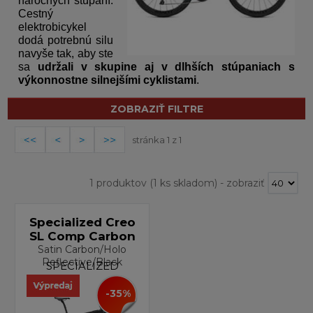
náročných stúpaní.
Cestný
elektrobicykel
dodá potrebnú silu
navyše tak, aby ste
sa
udržali v skupine aj v dlhších stúpaniach s
výkonnostne silnejšími cyklistami
.
ZOBRAZIŤ FILTRE
stránka 1 z 1
1 produktov
(1 ks skladom)
-
zobraziť
Specialized Creo
SL Comp Carbon
Satin Carbon/Holo
Reflective/Black
SPECIALIZED
-35%