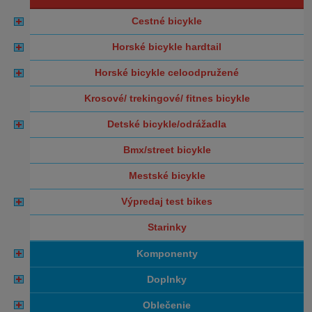
cestné bicykle
horské bicykle hardtail
horské bicykle celoodpružené
krosové/ trekingové/ fitnes bicykle
detské bicykle/odrážadla
bmx/street bicykle
mestské bicykle
výpredaj test bikes
starinky
komponenty
doplnky
oblečenie