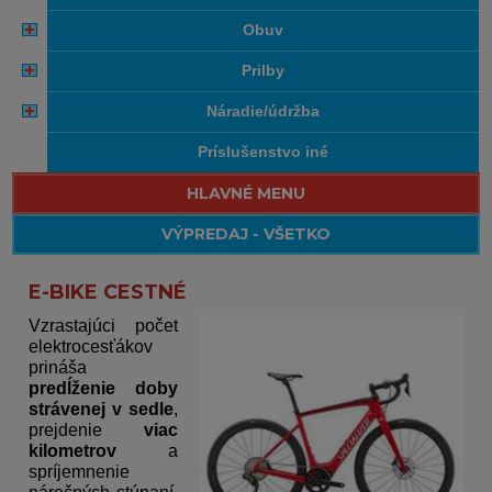
obuv
prilby
náradie/údržba
príslušenstvo iné
HLAVNÉ MENU
VÝPREDAJ - VŠETKO
E-BIKE CESTNÉ
Vzrastajúci počet
elektrocesťákov
prináša
predĺženie doby
strávenej v sedle
,
prejdenie
viac
kilometrov
a
spríjemnenie