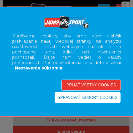
0
ÚVOD
BICYKLE
ELEKTROBICYKLE
Používame cookies, aby sme vám uľahčili
prehliadanie našej webovej stránky, na analýzu
E-BIKE CESTNÉ
návštevnosti našich webových stránok a na
pochopenie toho, odkiaľ naši návštevníci
UŽÍVATEĽSKÝ PANEL
prichádzajú. Dajte nám vedieť o vašich
preferenciách. Podrobné informácie nájdete v sekcii
KATEGÓRIE
-
Nastavenie súkromia
bicykle
elektrobicykle
e-bike horské celodpružené
e-bike horské hardtail, pevné
e-bike krosové, mestské
e-bike cestné