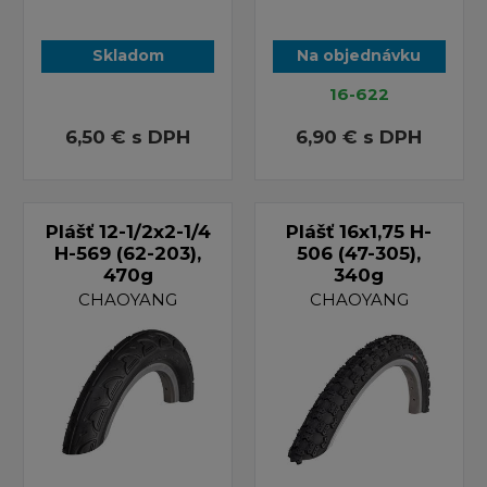
Skladom
Na objednávku
16-622
6,50 €
s DPH
6,90 €
s DPH
Plášť 12-1/2x2-1/4
Plášť 16x1,75 H-
H-569 (62-203),
506 (47-305),
470g
340g
CHAOYANG
CHAOYANG