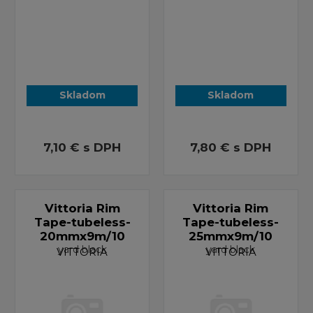
Skladom
Skladom
7,10 €
s DPH
7,80 €
s DPH
Vittoria Rim
Vittoria Rim
Tape-tubeless-
Tape-tubeless-
20mmx9m/10
25mmx9m/10
yard black
yard black
VITTORIA
VITTORIA