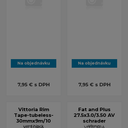
Na objednávku
Na objednávku
7,95 €
s DPH
7,95 €
s DPH
Vittoria Rim
Fat and Plus
Tape-tubeless-
27.5x3.0/3.50 AV
30mmx9m/10
schrader
yard black
48mm
VITTORIA
VITTORIA