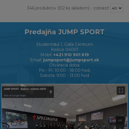
346 produktov
(512 ks skladom)
-
zobraziť
Predajňa JUMP SPORT
Študentská 1, Galla Centrum
Košice 04001
Mobil:
+421 910 901 619
Email:
jumpsport@jumpsport.sk
Otváracia doba:
Po - Pi: 10:00 - 18:00 hod,
Sobota: 9:00 - 13:00 hod