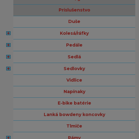
príslušenstvo
duše
kolesá/ráfky
pedále
sedlá
sedlovky
vidlice
napínaky
e-bike batérie
lanká bowdeny koncovky
tlmiče
rámy