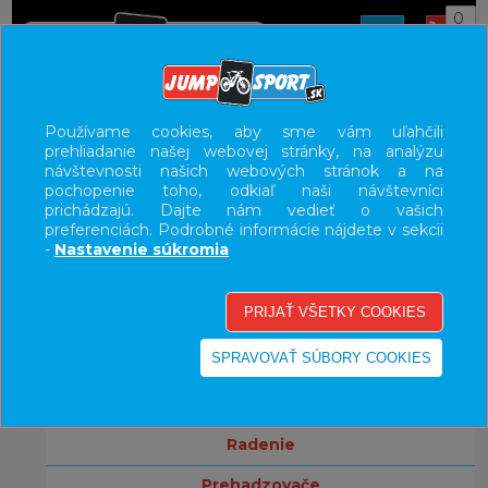
0
ÚVOD
KOMPONENTY
PLÁŠTE
Používame cookies, aby sme vám uľahčili
prehliadanie našej webovej stránky, na analýzu
UŽÍVATEĽSKÝ PANEL
návštevnosti našich webových stránok a na
pochopenie toho, odkiaľ naši návštevníci
KATEGÓRIE
prichádzajú. Dajte nám vedieť o vašich
preferenciách. Podrobné informácie nájdete v sekcii
bicykle
-
Nastavenie súkromia
komponenty
brzdy
kľuky
prevodníky
radenie
prehadzovače