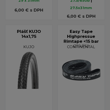
29 x 31mm
27.5/650b
|
27.5x31mm
6,00 €
s DPH
6,00 €
s DPH
Plášť KUJO
Easy Tape
14x1,75
Highpressue
Rimtape <15 bar
(220 PSI)
KUJO
CONTINENTAL