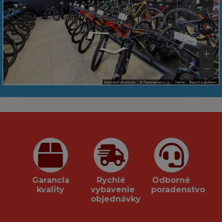
Garancia
Rychlé
Odborné
kvality
vybavenie
poradenstvo
objednávky