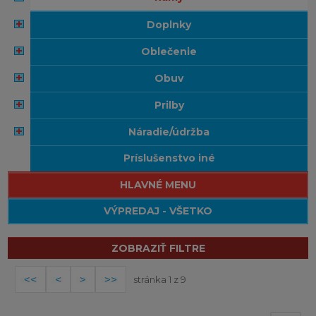
doplnky
oblečenie
obuv
prilby
náradie/údržba
príslušenstvo iné
HLAVNÉ MENU
VÝPREDAJ - VŠETKO
ZOBRAZIŤ FILTRE
stránka 1 z 9