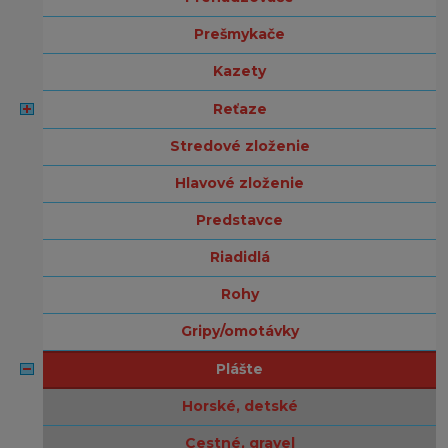
prešmykače
kazety
reťaze
stredové zloženie
hlavové zloženie
predstavce
riadidlá
rohy
gripy/omotávky
plášte
horské, detské
cestné, gravel