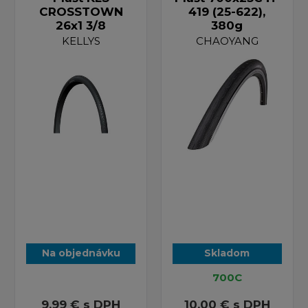
CROSSTOWN
419 (25-622),
26x1 3/8
380g
KELLYS
CHAOYANG
Na objednávku
Skladom
700C
9,99 €
s DPH
10,00 €
s DPH