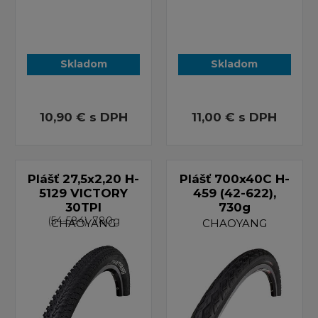
Skladom
Skladom
10,90 €
s DPH
11,00 €
s DPH
Plášť 27,5x2,20 H-
Plášť 700x40C H-
5129 VICTORY
459 (42-622),
30TPI
730g
(54-584), 780g
CHAOYANG
CHAOYANG