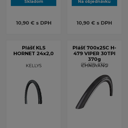
Skladom
Na objednávku
10,90 €
s DPH
10,90 €
s DPH
Plášť KLS
Plášť 700x25C H-
HORNET 24x2,0
479 VIPER 30TPI
370g
(25-622), 370g
KELLYS
CHAOYANG