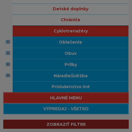
detské doplnky
chrániče
cyklotrenažéry
oblečenie
obuv
prilby
náradie/údržba
príslušenstvo iné
HLAVNÉ MENU
VÝPREDAJ - VŠETKO
ZOBRAZIŤ FILTRE