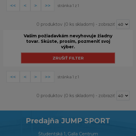
stránka 1 z 1
0 produktov
(0 ks skladom)
-
zobraziť
Vašim požiadavkám nevyhovuje žiadny
tovar. Skúste, prosím, pozmeniť svoj
výber.
stránka 1 z 1
0 produktov
(0 ks skladom)
-
zobraziť
Predajňa JUMP SPORT
Študentská 1, Galla Centrum