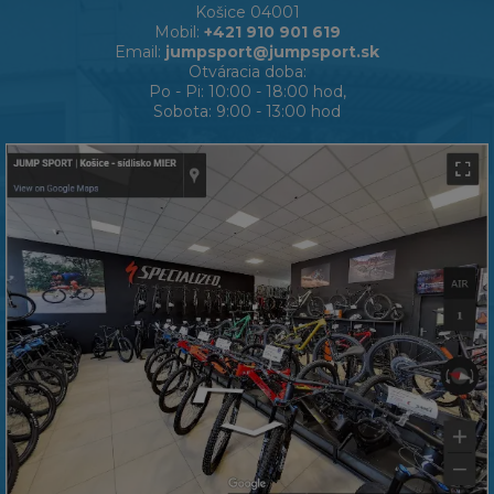
Košice 04001
Mobil:
+421 910 901 619
Email:
jumpsport@jumpsport.sk
Otváracia doba:
Po - Pi: 10:00 - 18:00 hod,
Sobota: 9:00 - 13:00 hod