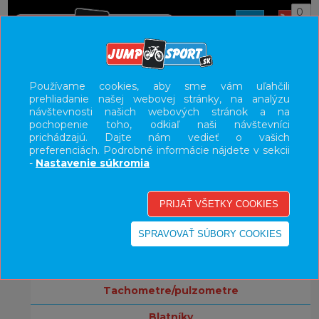
0
ÚVOD
DOPLNKY
CYKLOTRENAŽÉRY
Používame cookies, aby sme vám uľahčili
prehliadanie našej webovej stránky, na analýzu
UŽÍVATEĽSKÝ PANEL
návštevnosti našich webových stránok a na
pochopenie toho, odkiaľ naši návštevníci
KATEGÓRIE
prichádzajú. Dajte nám vedieť o vašich
preferenciách. Podrobné informácie nájdete v sekcii
bicykle
-
Nastavenie súkromia
komponenty
doplnky
držiaky na mobil
svetlá
tachometre/pulzometre
blatníky