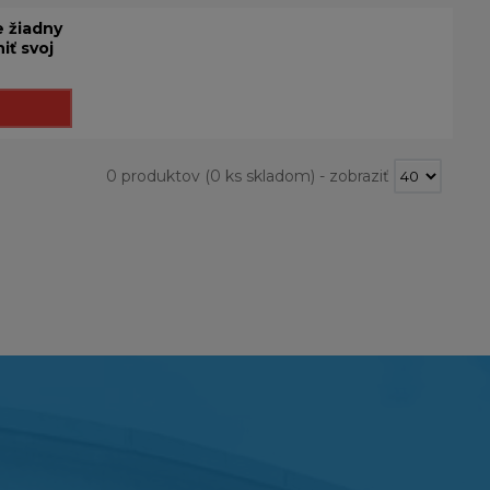
 žiadny
iť svoj
0 produktov
(0 ks skladom)
-
zobraziť