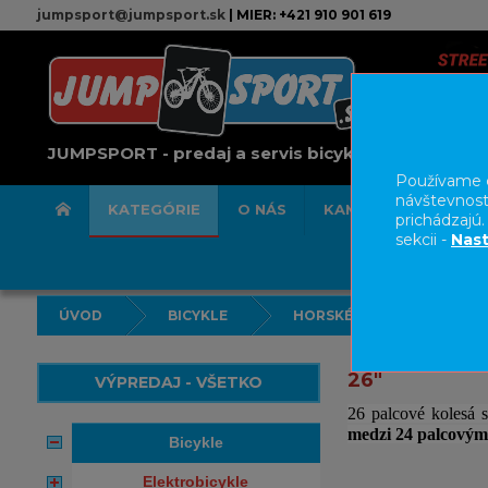
jumpsport@jumpsport.sk
| MIER: +421 910 901 619
JUMPSPORT - predaj a servis bicyklov
Používame c
návštevnost
KATEGÓRIE
O NÁS
KAMENNÁ PREDAJN
prichádzajú
sekcii -
Nast
ÚVOD
BICYKLE
HORSKÉ BICYKLE HARDTAI
26"
VÝPREDAJ - VŠETKO
26 palcové kolesá s
medzi 24 palcovým
bicykle
elektrobicykle