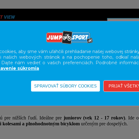
ookies, aby sme vám uľahčili prehliadanie našej webovej stránky
i našich webových stránok a na pochopenie toho, odkiaľ naši
A
SERVIS
SLUŽBY
KARIÉRA
BODY GEOMETRY FI
. Dajte nám vedieť o vašich preferenciách. Podrobné informác
avenie súkromia
L
26"
ú pre nižších ľudí. Ideálne pre
juniorov (vek 12 - 17 rokov)
. Ide 
i kolesami a plnohodnotným bicyklom
určeným pre dospelých.