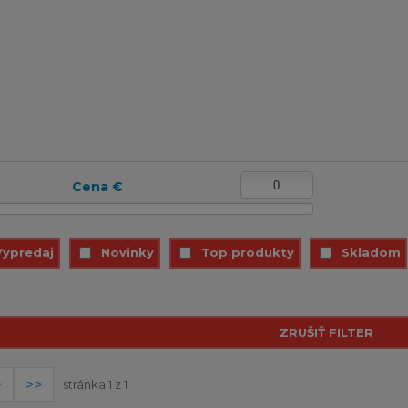
Cena €
Vypredaj
Novinky
Top produkty
Skladom
stránka 1 z 1