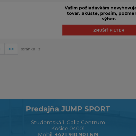
Vašim požiadavkám nevyhovuje
tovar. Skúste, prosím, pozmen
výber.
stránka 1 z 1
Predajňa JUMP SPORT
Študentská 1, Galla Centrum
Košice 04001
Mobil:
+421 910 901 619