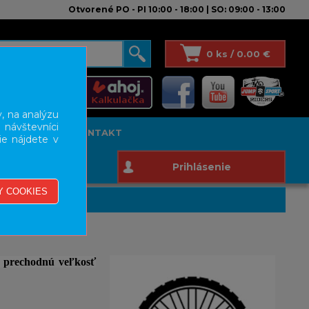
Otvorené PO - PI 10:00 - 18:00 | SO: 09:00 - 13:00
0 ks / 0.00 €
, na analýzu
 návštevníci
T STUDIO
KONTAKT
ie nájdete v
Prihlásenie
o
prechodnú veľkosť