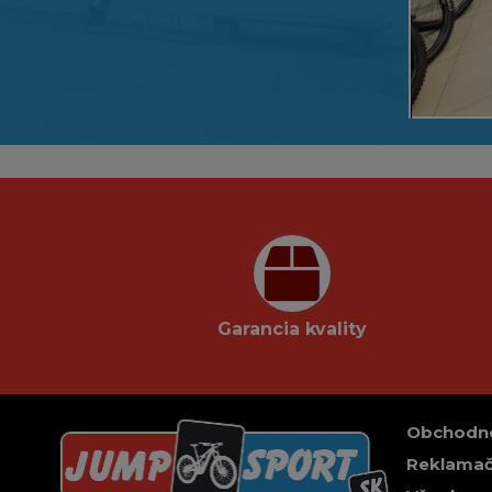
Garancia kvality
Obchodn
Reklamač