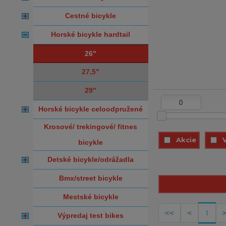
cestné bicykle
horské bicykle hardtail
26"
27,5"
29"
horské bicykle celoodpružené
krosové/ trekingové/ fitnes
Akcie
bicykle
detské bicykle/odrážadla
bmx/street bicykle
mestské bicykle
1
výpredaj test bikes