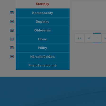
starinky
komponenty
doplnky
oblečenie
1
obuv
prilby
náradie/údržba
príslušenstvo iné