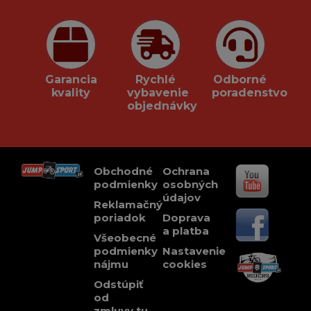
Garancia
Rychlé
Odborné
kvality
vybavenie
poradenstvo
objednávky
Obchodné
Ochrana
podmienky
osobných
údajov
Reklamačný
poriadok
Doprava
a platba
Všeobecné
podmienky
Nastavenie
nájmu
cookies
Odstúpiť
od
zmluvy tu