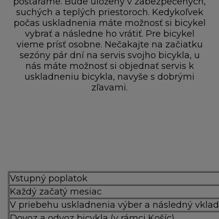
postaráme. Bude uložený v zabezpečených,
suchých a teplých priestoroch. Kedykoľvek
počas uskladnenia máte možnosť si bicykel
vybrať a následne ho vrátiť. Pre bicykel
vieme prísť osobne. Nečakajte na začiatku
sezóny pár dní na servis svojho bicykla, u
nás máte možnosť si objednať servis k
uskladneniu bicykla, navyše s dobrými
zľavami.
Vstupný poplatok
Každý začatý mesiac
V priebehu uskladnenia výber a následný vkla
Dovoz a odvoz bicykla (v rámci Košíc)