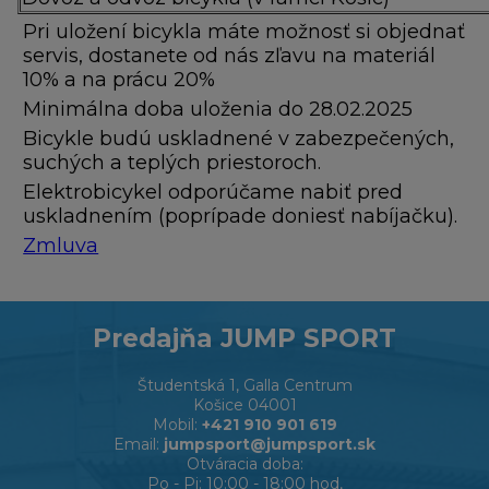
Pri uložení bicykla máte možnosť si objednať
servis, dostanete od nás zľavu na materiál
10% a na prácu 20%
Minimálna doba uloženia do 28.02.2025
Bicykle budú uskladnené v zabezpečených,
suchých a teplých priestoroch.
Elektrobicykel odporúčame nabiť pred
uskladnením (poprípade doniesť nabíjačku).
Zmluva
Predajňa JUMP SPORT
Študentská 1, Galla Centrum
Košice 04001
Mobil:
+421 910 901 619
Email:
jumpsport@jumpsport.sk
Otváracia doba:
Po - Pi: 10:00 - 18:00 hod,