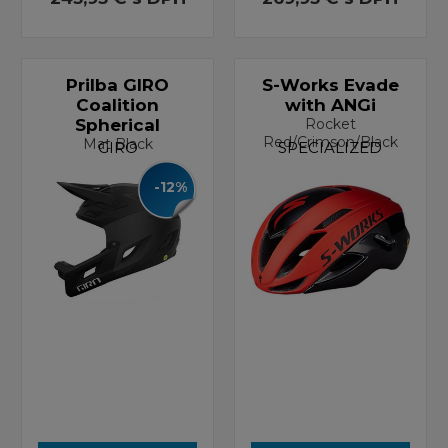
Prilba GIRO
S-Works Evade
Coalition
with ANGi
Spherical
Rocket
Red/Crimson/Black
Mat Black
GIRO
SPECIALIZED
-12%