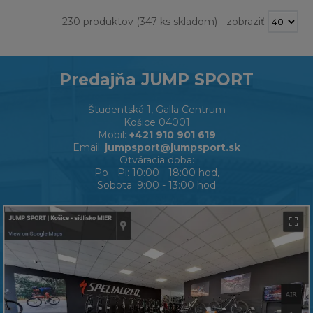
230 produktov
(347 ks skladom)
-
zobraziť
Predajňa JUMP SPORT
Študentská 1, Galla Centrum
Košice 04001
Mobil:
+421 910 901 619
Email:
jumpsport@jumpsport.sk
Otváracia doba:
Po - Pi: 10:00 - 18:00 hod,
Sobota: 9:00 - 13:00 hod