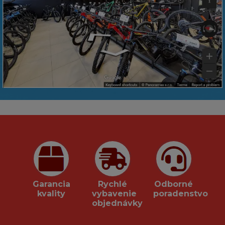
Garancia
Rychlé
Odborné
kvality
vybavenie
poradenstvo
objednávky