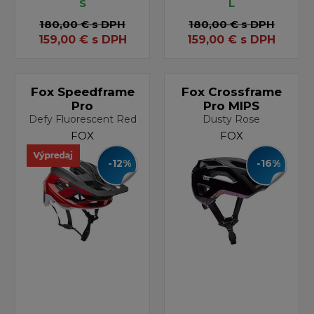
S
L
180,00 €
s DPH
180,00 €
s DPH
159,00
€
s DPH
159,00
€
s DPH
Fox Speedframe
Fox Crossframe
Pro
Pro MIPS
Defy Fluorescent Red
Dusty Rose
FOX
FOX
-12%
-16%