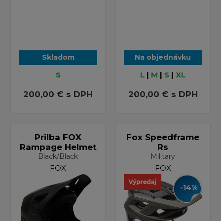
Skladom
Na objednávku
S
L
|
M
|
S
|
XL
200,00 €
s DPH
200,00 €
s DPH
Prilba FOX
Fox Speedframe
Rampage Helmet
Rs
Black/Black
Military
FOX
FOX
-14%