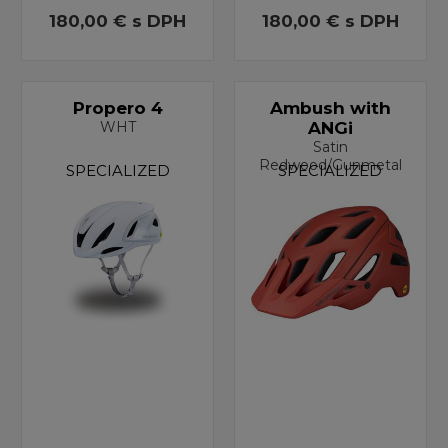
180,00 €
s DPH
180,00 €
s DPH
Propero 4
Ambush with
WHT
ANGi
Satin
Redwood/Gunmetal
SPECIALIZED
SPECIALIZED