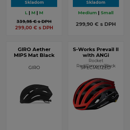
Skladom
Skladom
L
|
M
|
M
Medium
|
Small
339,95 €
s DPH
299,90 €
s DPH
299,00
€
s DPH
GIRO Aether
S-Works Prevail II
MIPS Mat Black
with ANGi
Rocket
Red/Crimson/Black
GIRO
SPECIALIZED