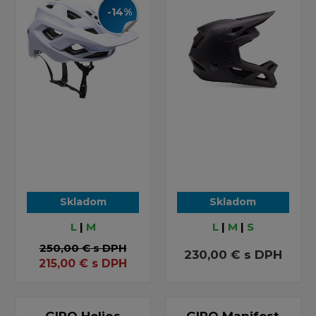
-14%
Skladom
Skladom
L
|
M
L
|
M
|
S
250,00 €
s DPH
230,00 €
s DPH
215,00
€
s DPH