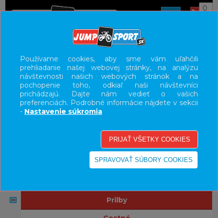
0
ÚVOD
PRILBY
Používame cookies, aby sme vám uľahčili
prehliadanie našej webovej stránky, na analýzu
UŽÍVATEĽSKÝ PANEL
návštevnosti našich webových stránok a na
pochopenie toho, odkiaľ naši návštevníci
KATEGÓRIE
prichádzajú. Dajte nám vedieť o vašich
preferenciách. Podrobné informácie nájdete v sekcii
bicykle
-
Nastavenie súkromia
komponenty
doplnky
oblečenie
obuv
prilby
cestné