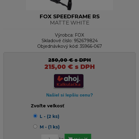
FOX SPEEDFRAME RS
MATTE WHITE
Výrobca:
FOX
Skladové číslo:
952679824
Objednávkový kód:
35966-067
250,00
€
s DPH
215,00
€
s DPH
Zvoľte veľkosť
L - (2 ks)
M - (1 ks)