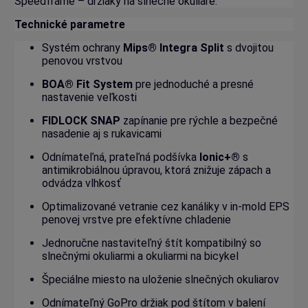
Speedframe – držiaky na slnečné okuliare.
Technické parametre
Systém ochrany
Mips® Integra Split
s dvojitou
penovou vrstvou
BOA® Fit System
pre jednoduché a presné
nastavenie veľkosti
FIDLOCK SNAP
zapínanie pre rýchle a bezpečné
nasadenie aj s rukavicami
Odnímateľná, prateľná podšívka
Ionic+®
s
antimikrobiálnou úpravou, ktorá znižuje zápach a
odvádza vlhkosť
Optimalizované vetranie cez kanáliky v in-mold EPS
penovej vrstve pre efektívne chladenie
Jednoručne nastaviteľný štít kompatibilný so
slnečnými okuliarmi a okuliarmi na bicykel
Špeciálne miesto na uloženie slnečných okuliarov
Odnímateľný GoPro držiak pod štítom v balení