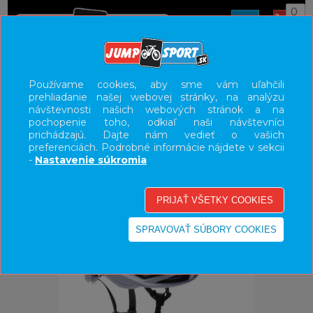
0
ÚVOD
PRILBY
HORSKÉ
Používame cookies, aby sme vám uľahčili
prehliadanie našej webovej stránky, na analýzu
UŽÍVATEĽSKÝ PANEL
návštevnosti našich webových stránok a na
pochopenie toho, odkiaľ naši návštevníci
KATEGÓRIE
prichádzajú. Dajte nám vedieť o vašich
preferenciách. Podrobné informácie nájdete v sekcii
HLAVNÉ MENU
-
Nastavenie súkromia
VÝPREDAJ - VŠETKO
-14%