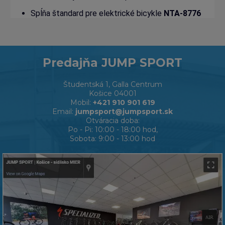
Spĺňa štandard pre elektrické bicykle
NTA-8776
Predajňa JUMP SPORT
Študentská 1, Galla Centrum
Košice 04001
Mobil:
+421 910 901 619
Email:
jumpsport@jumpsport.sk
Otváracia doba:
Po - Pi: 10:00 - 18:00 hod,
Sobota: 9:00 - 13:00 hod