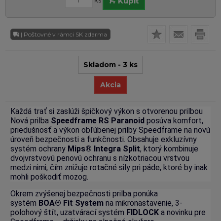
ks
Kúpiť
| Poštovné v rámci SK zdarma
Skladom - 3 ks
Akcia
Každá trať si zaslúži špičkový výkon s otvorenou prilbou
Nová prilba
Speedframe RS Paranoid
posúva komfort,
priedušnosť a výkon obľúbenej prilby Speedframe na novú
úroveň bezpečnosti a funkčnosti. Obsahuje exkluzívny
systém ochrany
Mips® Integra Split
, ktorý kombinuje
dvojvrstvovú penovú ochranu s nízkotriacou vrstvou
medzi nimi, čím znižuje rotačné sily pri páde, ktoré by inak
mohli poškodiť mozog.
Okrem zvýšenej bezpečnosti prilba ponúka
systém
BOA® Fit System
na mikronastavenie, 3-
polohový štít, uzatvárací systém
FIDLOCK
a novinku pre