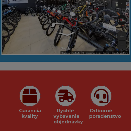
Garancia
Rychlé
Odborné
kvality
vybavenie
poradenstvo
objednávky