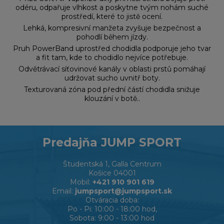
odéru, odpařuje vlhkost a poskytne tvým nohám suché
prostředí, které to jistě ocení.
Lehká, kompresivní manžeta zvyšuje bezpečnost a
pohodlí během jízdy.
Pruh PowerBand uprostřed chodidla podporuje jeho tvar
a fit tam, kde to chodidlo nejvíce potřebuje.
Odvětrávací síťovinové kanály v oblasti prstů pomáhají
udržovat sucho uvnitř boty.
Texturovaná zóna pod přední částí chodidla snižuje
klouzání v botě..
Predajňa JUMP SPORT
Študentská 1, Galla Centrum
Košice 04001
Mobil:
+421 910 901 619
Email:
jumpsport@jumpsport.sk
Otváracia doba:
Po - Pi: 10:00 - 18:00 hod,
Sobota: 9:00 - 13:00 hod