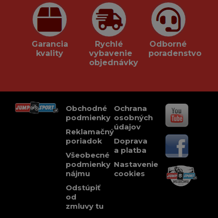
Garancia
Rychlé
Odborné
kvality
vybavenie
poradenstvo
objednávky
Obchodné
Ochrana
podmienky
osobných
údajov
Reklamačný
poriadok
Doprava
a platba
Všeobecné
podmienky
Nastavenie
nájmu
cookies
Odstúpiť
od
zmluvy tu