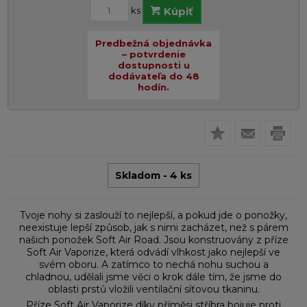
ks
Kúpiť
Predbežná objednávka
– potvrdenie
dostupnosti u
dodávateľa do 48
hodín.
Skladom - 4 ks
Tvoje nohy si zaslouží to nejlepší, a pokud jde o ponožky,
neexistuje lepší způsob, jak s nimi zacházet, než s párem
našich ponožek Soft Air Road. Jsou konstruovány z příze
Soft Air Vaporize, která odvádí vlhkost jako nejlepší ve
svém oboru. A zatímco to nechá nohu suchou a
chladnou, udělali jsme věci o krok dále tím, že jsme do
oblasti prstů vložili ventilační síťovou tkaninu.
Příze Soft Air Vaporize díky příměsi stříbra bojuje proti