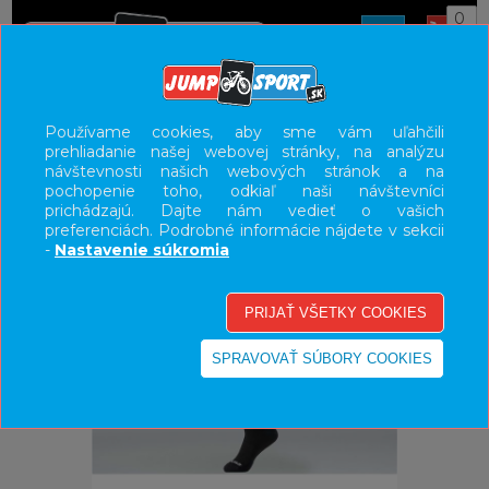
0
ÚVOD
OBLEČENIE
PONOŽKY
Používame cookies, aby sme vám uľahčili
prehliadanie našej webovej stránky, na analýzu
UŽÍVATEĽSKÝ PANEL
návštevnosti našich webových stránok a na
pochopenie toho, odkiaľ naši návštevníci
KATEGÓRIE
prichádzajú. Dajte nám vedieť o vašich
preferenciách. Podrobné informácie nájdete v sekcii
HLAVNÉ MENU
-
Nastavenie súkromia
VÝPREDAJ - VŠETKO