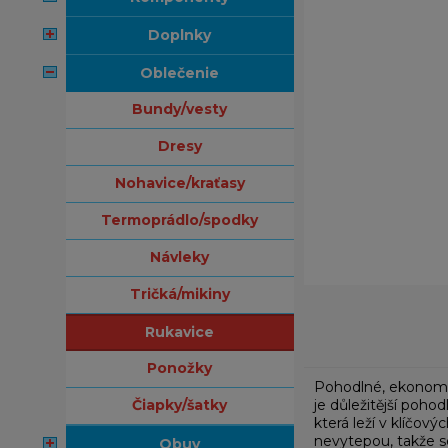
doplnky
oblečenie
bundy/vesty
dresy
nohavice/kraťasy
termoprádlo/spodky
návleky
tričká/mikiny
rukavice
ponožky
Pohodlné, ekonomic
čiapky/šatky
je důležitější pohod
která leží v klíčov
nevytepou, takže s
obuv