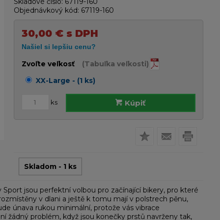
Skladové číslo:
67119-160
Objednávkový kód:
67119-160
30,00
€
s DPH
Zvoľte veľkosť
(Tabuľka veľkosti)
XX-Large - (1 ks)
ks
Kúpiť
Skladom - 1 ks
t jsou perfektní volbou pro začínající bikery, pro které
y rozmístěny v dlani a ještě k tomu mají v polstrech pěnu,
bude únava rukou minimální, protože vás vibrace
ní žádný problém, když jsou konečky prstů navrženy tak,