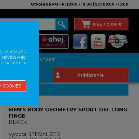
Otvorené PO - PI 10:00 - 18:00 | SO: 09:00 - 13:00
0 ks / 0.00 €
, na analýzu
 návštevníci
T STUDIO
KONTAKT
ie nájdete v
Prihlásenie
MEN'S BODY GEOMETRY SPORT GEL LONG
FINGE
BLACK
Výrobca:
SPECIALIZED