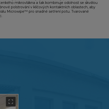
z tenkého mikrovlákna a tak kombinuje odolnost se skvělou
ěnové polstrování v klíčových kontaktních oblastech, aby
eriálu Microwipe™ pro snadné setření potu. Tvarované
c.