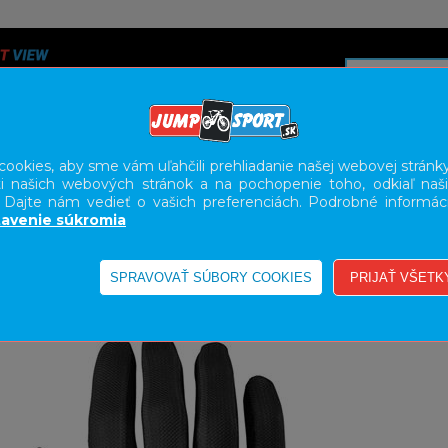
ookies, aby sme vám uľahčili prehliadanie našej webovej stránky
i našich webových stránok a na pochopenie toho, odkiaľ naši
A
SERVIS
SLUŽBY
KARIÉRA
BODY GEOMETRY FI
. Dajte nám vedieť o vašich preferenciách. Podrobné informác
avenie súkromia