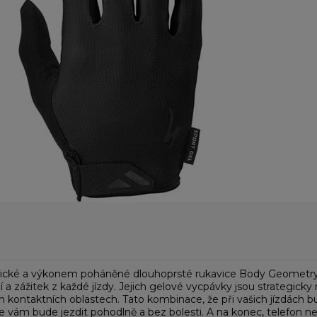
ké a výkonem poháněné dlouhoprsté rukavice Body Geometry Spor
lí a zážitek z každé jízdy. Jejich gelové vycpávky jsou strategick
ých kontaktních oblastech. Tato kombinace, že při vašich jízdách 
e vám bude jezdit pohodlně a bez bolesti. A na konec, telefon ne