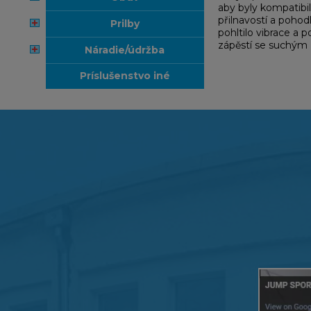
aby byly kompatibil
přilnavostí a poho
prilby
pohltilo vibrace a
zápěstí se suchým 
náradie/údržba
príslušenstvo iné