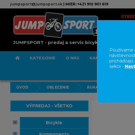
jumpsport@jumpsport.sk
| MIER: +421 910 901 619
JUMPSPORT - predaj a servis bicyklov
Používame c
návštevnost
KATEGÓRIE
O NÁS
KAMENNÁ PREDAJN
prichádzajú
sekcii -
Nast
ÚVOD
OBLEČENIE
RUKAVICE
VÝPREDAJ - VŠETKO
bicykle
komponenty