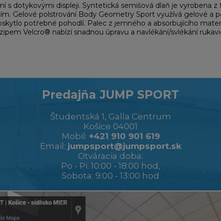
ní s dotykovými displeji. Syntetická semišová dlaň je vyrobena 
dlím. Gelové polstrování Body Geometry Sport využívá gelové a p
 poskytlo potřebné pohodlí. Palec z jemného a absorbujícího mat
zipem Velcro® nabízí snadnou úpravu a navlékání/svlékání rukavi
Predajňa JUMP SPORT
Študentská 1, Galla Centrum
Košice 04001
Mobil:
+421 910 901 619
Email:
jumpsport@jumpsport.sk
Otváracia doba:
Po - Pi: 10:00 - 18:00 hod,
Sobota: 9:00 - 13:00 hod