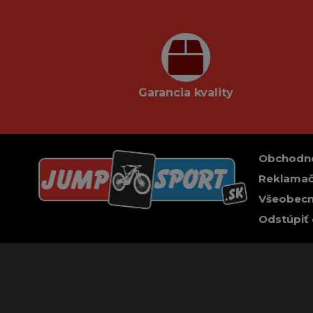
Garancia kvality
Obchodn
Reklamač
Všeobecn
Odstúpiť 