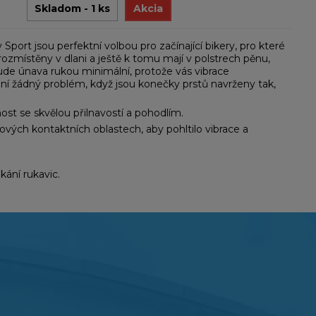
Skladom - 1 ks
Akcia
t jsou perfektní volbou pro začínající bikery, pro které
y rozmístěny v dlani a ještě k tomu mají v polstrech pěnu,
bude únava rukou minimální, protože vás vibrace
ní žádný problém, když jsou konečky prstů navrženy tak,
st se skvělou přilnavostí a pohodlím.
vých kontaktních oblastech, aby pohltilo vibrace a
ání rukavic.