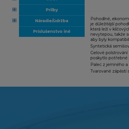
prilby
Pohodlné, ekonomic
náradie/údržba
je důležitější pohod
která leží v klíčov
príslušenstvo iné
nevytepou, takže s
aby byly kompatibil
Syntetická semišov
Gelové polstrování
poskytlo potřebné 
Palec z jemného a 
Tvarované zápěstí 