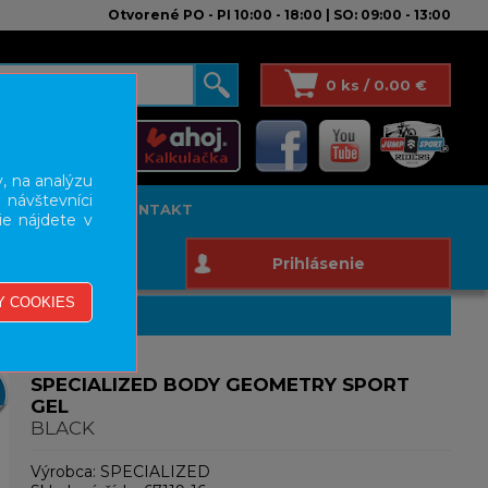
Otvorené PO - PI 10:00 - 18:00 | SO: 09:00 - 13:00
0 ks / 0.00 €
, na analýzu
 návštevníci
T STUDIO
KONTAKT
ie nájdete v
Prihlásenie
SPECIALIZED BODY GEOMETRY SPORT
GEL
BLACK
Výrobca:
SPECIALIZED