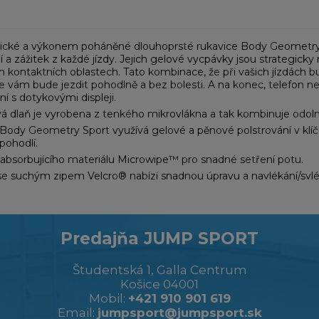
ké a výkonem poháněné dlouhoprsté rukavice Body Geometry Spor
lí a zážitek z každé jízdy. Jejich gelové vycpávky jsou strategick
ých kontaktních oblastech. Tato kombinace, že při vašich jízdách 
e vám bude jezdit pohodlně a bez bolesti. A na konec, telefon ne
ní s dotykovými displeji.
á dlaň je vyrobena z tenkého mikrovlákna a tak kombinuje odolno
 Body Geometry Sport využívá gelové a pěnové polstrování v klíčo
pohodlí.
absorbujícího materiálu Microwipe™ pro snadné setření potu.
se suchým zipem Velcro® nabízí snadnou úpravu a navlékání/svlék
Predajňa JUMP SPORT
Študentská 1, Galla Centrum
Košice 04001
Mobil:
+421 910 901 619
Email:
jumpsport@jumpsport.sk