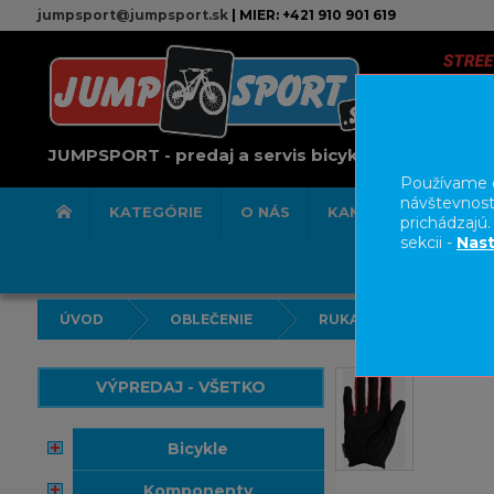
jumpsport@jumpsport.sk
| MIER: +421 910 901 619
JUMPSPORT - predaj a servis bicyklov
Používame c
návštevnost
KATEGÓRIE
O NÁS
KAMENNÁ PREDAJN
prichádzajú
sekcii -
Nast
ÚVOD
OBLEČENIE
RUKAVICE
VÝPREDAJ - VŠETKO
bicykle
komponenty