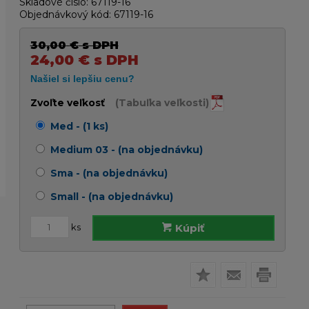
Skladové číslo:
67119-16
Objednávkový kód:
67119-16
30,00
€
s DPH
24,00
€
s DPH
Zvoľte veľkosť
(Tabuľka veľkosti)
Med - (1 ks)
Medium 03 - (na objednávku)
Sma - (na objednávku)
Small - (na objednávku)
ks
Kúpiť