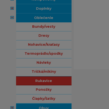
doplnky
oblečenie
bundy/vesty
dresy
nohavice/kraťasy
termoprádlo/spodky
návleky
tričká/mikiny
rukavice
ponožky
čiapky/šatky
obuv