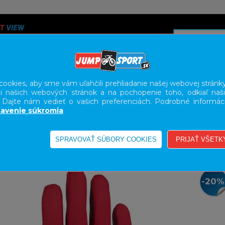
ookies, aby sme vám uľahčili prehliadanie našej webovej stránky
i našich webových stránok a na pochopenie toho, odkiaľ naši
A
SERVIS
SLUŽBY
KARIÉRA
BODY GEOMETRY FI
. Dajte nám vedieť o vašich preferenciách. Podrobné informác
avenie súkromia
-20%