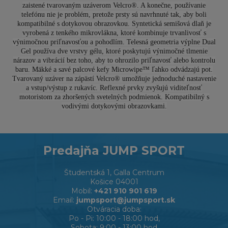
zaistené tvarovaným uzáverom Velcro®. A konečne, používanie
telefónu nie je problém, pretože prsty sú navrhnuté tak, aby boli
kompatibilné s dotykovou obrazovkou. Syntetická semišová dlaň je
vyrobená z tenkého mikrovlákna, ktoré kombinuje trvanlivosť s
výnimočnou priľnavosťou a pohodlím. Telesná geometria výplne Dual
Gel používa dve vrstvy gélu, ktoré poskytujú výnimočné tlmenie
nárazov a vibrácií bez toho, aby to ohrozilo priľnavosť alebo kontrolu
baru. Mäkké a savé palcové kefy Microwipe™ ľahko odvádzajú pot.
Tvarovaný uzáver na zápästí Velcro® umožňuje jednoduché nastavenie
a vstup/výstup z rukavíc. Reflexné prvky zvyšujú viditeľnosť
motoristom za zhoršených svetelných podmienok. Kompatibilný s
vodivými dotykovými obrazovkami.
Predajňa JUMP SPORT
Študentská 1, Galla Centrum
Košice 04001
Mobil:
+421 910 901 619
Email:
jumpsport@jumpsport.sk
Otváracia doba:
Po - Pi: 10:00 - 18:00 hod,
Sobota: 9:00 - 13:00 hod