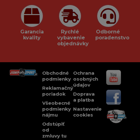
Garancia
Rychlé
Odborné
kvality
vybavenie
poradenstvo
objednávky
Obchodné
Ochrana
podmienky
osobných
údajov
Reklamačný
poriadok
Doprava
a platba
Všeobecné
podmienky
Nastavenie
nájmu
cookies
Odstúpiť
od
zmluvy tu