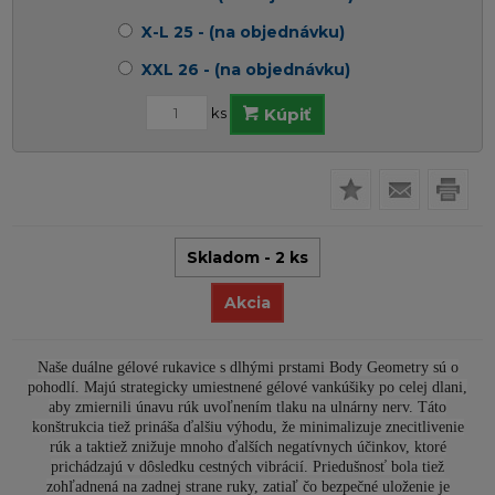
X-L 25 - (na objednávku)
XXL 26 - (na objednávku)
ks
Kúpiť
Skladom - 2 ks
Akcia
Naše duálne gélové rukavice s dlhými prstami Body Geometry sú o
pohodlí. Majú strategicky umiestnené gélové vankúšiky po celej dlani,
aby zmiernili únavu rúk uvoľnením tlaku na ulnárny nerv. Táto
konštrukcia tiež prináša ďalšiu výhodu, že minimalizuje znecitlivenie
rúk a taktiež znižuje mnoho ďalších negatívnych účinkov, ktoré
prichádzajú v dôsledku cestných vibrácií. Priedušnosť bola tiež
zohľadnená na zadnej strane ruky, zatiaľ čo bezpečné uloženie je