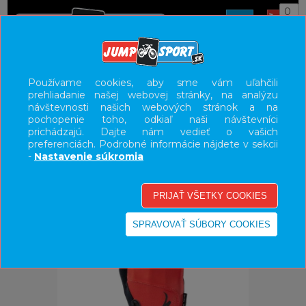
0
ÚVOD
OBLEČENIE
RUKAVICE
Používame cookies, aby sme vám uľahčili
prehliadanie našej webovej stránky, na analýzu
UŽÍVATEĽSKÝ PANEL
návštevnosti našich webových stránok a na
pochopenie toho, odkiaľ naši návštevníci
KATEGÓRIE
prichádzajú. Dajte nám vedieť o vašich
preferenciách. Podrobné informácie nájdete v sekcii
HLAVNÉ MENU
-
Nastavenie súkromia
VÝPREDAJ - VŠETKO
-35%