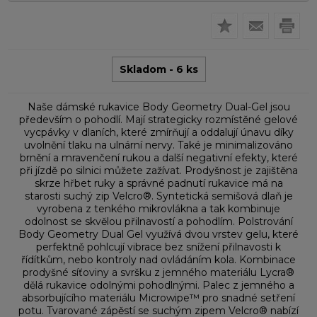
Skladom - 6 ks
Naše dámské rukavice Body Geometry Dual-Gel jsou
především o pohodlí. Mají strategicky rozmístěné gelové
vycpávky v dlaních, které zmírňují a oddalují únavu díky
uvolnění tlaku na ulnární nervy. Také je minimalizováno
brnění a mravenčení rukou a další negativní efekty, které
při jízdě po silnici můžete zažívat. Prodyšnost je zajištěna
skrze hřbet ruky a správné padnutí rukavice má na
starosti suchý zip Velcro®. Syntetická semišová dlaň je
vyrobena z tenkého mikrovlákna a tak kombinuje
odolnost se skvělou přilnavostí a pohodlím. Polstrování
Body Geometry Dual Gel využívá dvou vrstev gelu, které
perfektně pohlcují vibrace bez snížení přilnavosti k
řídítkům, nebo kontroly nad ovládáním kola. Kombinace
prodyšné síťoviny a svršku z jemného materiálu Lycra®
dělá rukavice odolnými pohodlnými. Palec z jemného a
absorbujícího materiálu Microwipe™ pro snadné setření
potu. Tvarované zápěstí se suchým zipem Velcro® nabízí