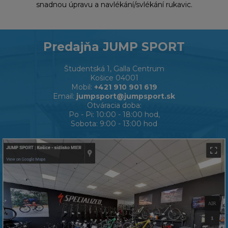
snadnou úpravu a navlékání/svlékání rukavic.
Predajňa JUMP SPORT
Študentská 1, Galla Centrum
Košice 04001
Mobil:
+421 910 901 619
Email:
jumpsport@jumpsport.sk
Otváracia doba:
Po - Pi: 10:00 - 18:00 hod,
Sobota: 9:00 - 13:00 hod