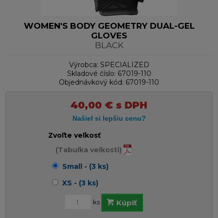
WOMEN'S BODY GEOMETRY DUAL-GEL
GLOVES
BLACK
Výrobca:
SPECIALIZED
Skladové číslo:
67019-110
Objednávkový kód:
67019-110
40,00
€
s DPH
Zvoľte veľkosť
(Tabuľka veľkosti)
Small - (3 ks)
XS - (3 ks)
ks
Kúpiť