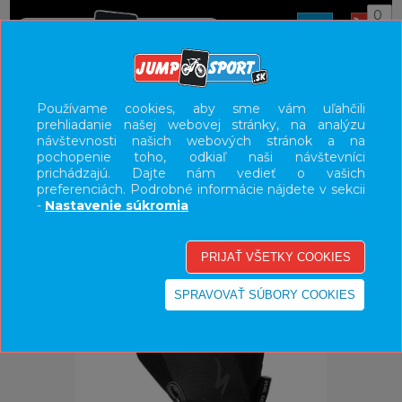
0
ÚVOD
OBLEČENIE
RUKAVICE
Používame cookies, aby sme vám uľahčili
prehliadanie našej webovej stránky, na analýzu
UŽÍVATEĽSKÝ PANEL
návštevnosti našich webových stránok a na
pochopenie toho, odkiaľ naši návštevníci
KATEGÓRIE
prichádzajú. Dajte nám vedieť o vašich
preferenciách. Podrobné informácie nájdete v sekcii
HLAVNÉ MENU
-
Nastavenie súkromia
VÝPREDAJ - VŠETKO