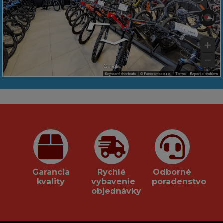
Garancia
Rychlé
Odborné
kvality
vybavenie
poradenstvo
objednávky