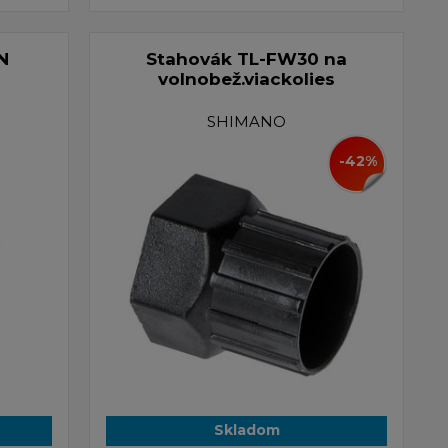
N
Stahovák TL-FW30 na
volnobež.viackolies
SHIMANO
-42%
Skladom