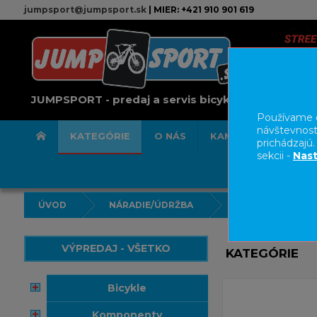
jumpsport@jumpsport.sk
| MIER: +421 910 901 619
JUMPSPORT - predaj a servis bicyklov
Používame c
návštevnost
KATEGÓRIE
O NÁS
KAMENNÁ PREDAJN
prichádzajú
sekcii -
Nast
ÚVOD
NÁRADIE/ÚDRŽBA
VÝPREDAJ - VŠETKO
KATEGÓRIE
bicykle
komponenty