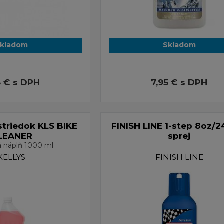
kladom
Skladom
5 €
s DPH
7,95 €
s DPH
ostriedok KLS BIKE
FINISH LINE 1-step 8oz/
LEANER
sprej
á náplň 1000 ml
KELLYS
FINISH LINE