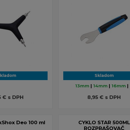
kladom
Skladom
13mm
|
14mm
|
16mm
| 
5 €
s DPH
8,95 €
s DPH
kShox Deo 100 ml
CYKLO STAR 500ML
ROZPRAŠOVAČ