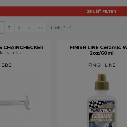
2
3
4
stránka 2 z 4
25 CHAINCHECKER
FINISH LINE Ceramic 
ka na reťaz
2oz/60ml
BBB
FINISH LINE