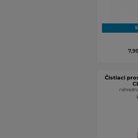
S
7,9
Čistiaci pr
C
náhradn