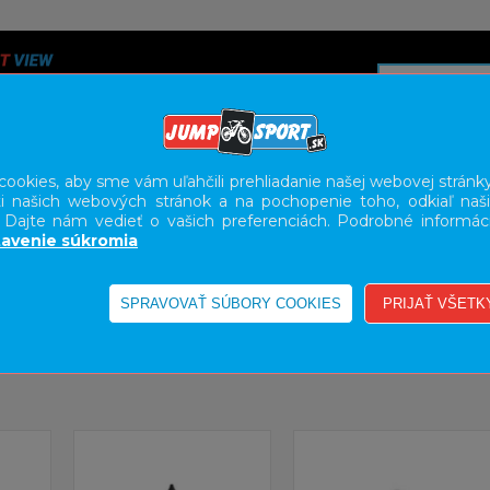
ookies, aby sme vám uľahčili prehliadanie našej webovej stránky
i našich webových stránok a na pochopenie toho, odkiaľ naši
A
SERVIS
SLUŽBY
KARIÉRA
BODY GEOMETRY FI
. Dajte nám vedieť o vašich preferenciách. Podrobné informác
avenie súkromia