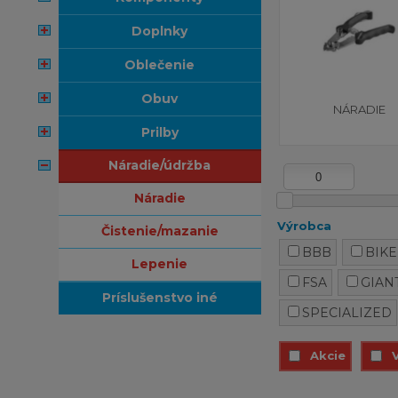
doplnky
oblečenie
obuv
NÁRADIE
prilby
náradie/údržba
náradie
Výrobca
čistenie/mazanie
BBB
BIK
lepenie
FSA
GIAN
príslušenstvo iné
SPECIALIZED
Akcie