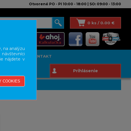
Otvorené PO - PI 10:00 - 18:00 | SO: 09:00 - 13:00
0 ks / 0.00 €
, na analýzu
 návštevníci
T STUDIO
KONTAKT
ie nájdete v
Prihlásenie