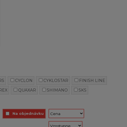
RS
CYCLON
CYKLOSTAR
FINISH LINE
REX
QUAXAR
SHIMANO
SKS
Na objednávku