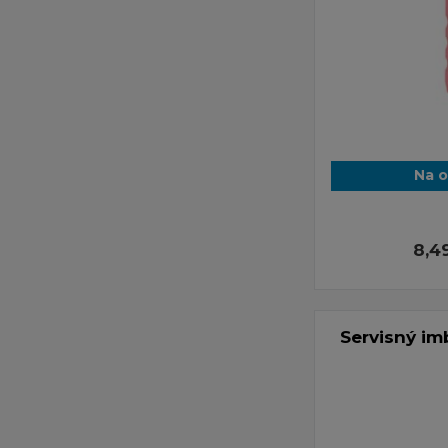
Na 
8,4
Servisný im