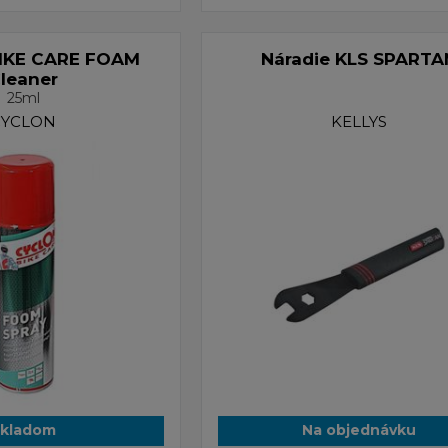
IKE CARE FOAM
Náradie KLS SPARTA
leaner
25ml
CYCLON
KELLYS
kladom
Na objednávku