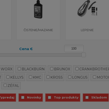
ČISTENIE/MAZANIE
LEPENIE
Cena €
E WORX
BLACKBURN
BRUNOX
CRANKBROTHE
T
KELLYS
KMC
KROSS
LONGUS
MOTO
ZÉFAL
Vypredaj
Novinky
Top produkty
Skladom