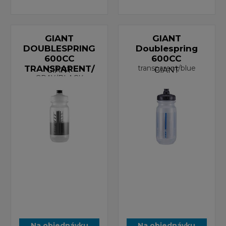
GIANT
GIANT
DOUBLESPRING
Doublespring
600CC
600CC
TRANSPARENT/
transparent/blue
GIANT
GIANT
GRAY/BLACK
Na objednávku
Na objednávku