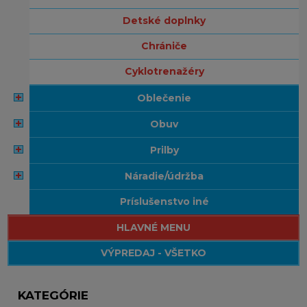
detské doplnky
chrániče
cyklotrenažéry
oblečenie
obuv
prilby
náradie/údržba
príslušenstvo iné
HLAVNÉ MENU
VÝPREDAJ - VŠETKO
KATEGÓRIE