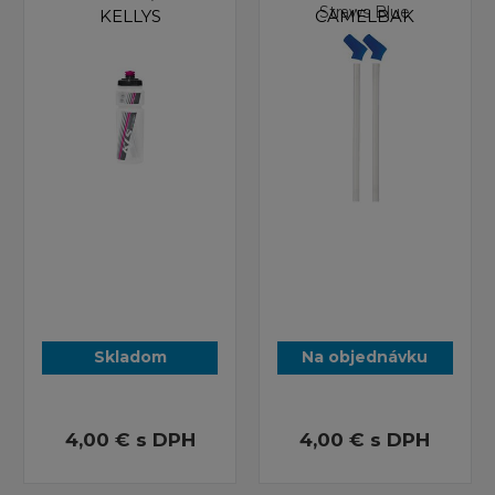
Straws Blue
KELLYS
CAMELBAK
Skladom
Na objednávku
4,00 €
s DPH
4,00 €
s DPH