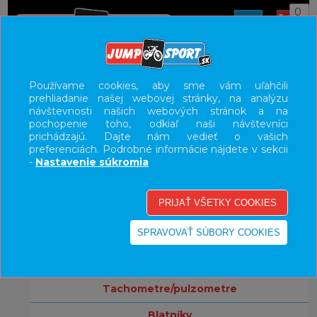
0
ÚVOD
DOPLNKY
Používame cookies, aby sme vám uľahčili
prehliadanie našej webovej stránky, na analýzu
UŽÍVATEĽSKÝ PANEL
návštevnosti našich webových stránok a na
pochopenie toho, odkiaľ naši návštevníci
KATEGÓRIE
prichádzajú. Dajte nám vedieť o vašich
preferenciách. Podrobné informácie nájdete v sekcii
bicykle
-
Nastavenie súkromia
komponenty
doplnky
držiaky na mobil
svetlá
tachometre/pulzometre
blatníky