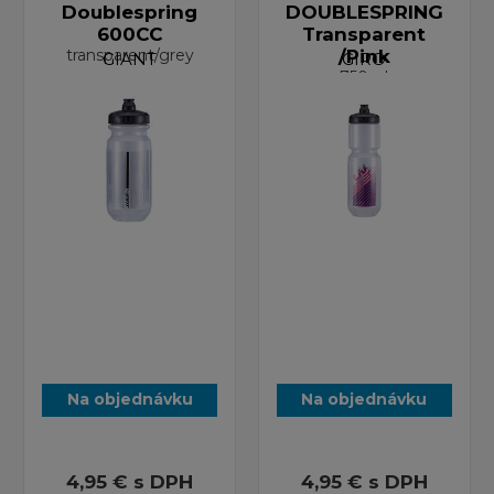
Doublespring
DOUBLESPRING
600CC
Transparent
transparent/grey
/Pink
GIANT
GIRO
750ml
Na objednávku
Na objednávku
4,95 €
s DPH
4,95 €
s DPH