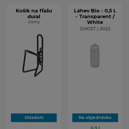
Košík na fľašu
Láhev Bio - 0,5 L
dural
- Transparent /
čierny
White
GHOST | 2022
Skladom
Na objednávku
0,5 l