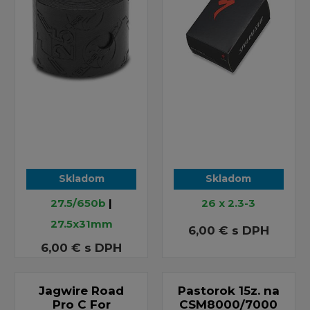
Skladom
Skladom
27.5/650b
|
26 x 2.3-3
27.5x31mm
6,00 €
s DPH
6,00 €
s DPH
Jagwire Road
Pastorok 15z. na
Pro C For
CSM8000/7000