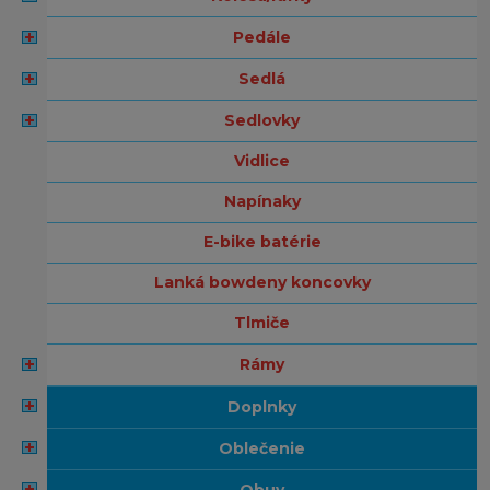
pedále
sedlá
sedlovky
vidlice
napínaky
e-bike batérie
lanká bowdeny koncovky
tlmiče
rámy
doplnky
oblečenie
obuv