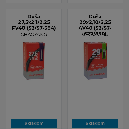
Duša
Duša
27,5x2,1/2,25
29x2,10/2,25
FV48 (52/57-584)
AV40 (52/57-
622/630)
CHAOYANG
CHAOYANG
Skladom
Skladom