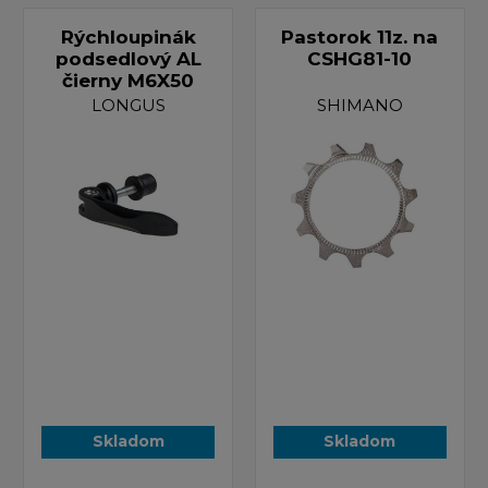
Rýchloupinák
Pastorok 11z. na
podsedlový AL
CSHG81-10
čierny M6X50
LONGUS
SHIMANO
Skladom
Skladom