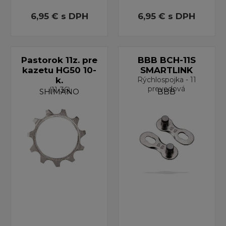
6,95 €
s DPH
6,95 €
s DPH
Pastorok 11z. pre
BBB BCH-11S
kazetu HG50 10-
SMARTLINK
k.
Rýchlospojka - 11
prevodová
(11-36)
SHIMANO
BBB