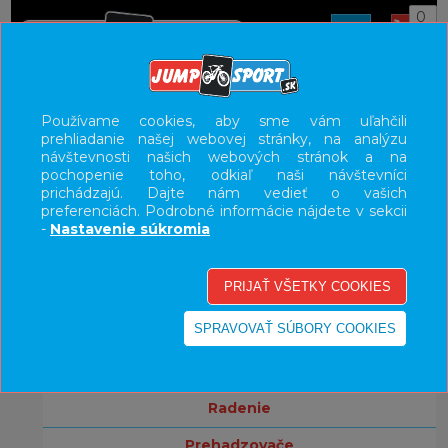
0
ÚVOD
KOMPONENTY
Používame cookies, aby sme vám uľahčili
prehliadanie našej webovej stránky, na analýzu
UŽÍVATEĽSKÝ PANEL
návštevnosti našich webových stránok a na
pochopenie toho, odkiaľ naši návštevníci
KATEGÓRIE
prichádzajú. Dajte nám vedieť o vašich
preferenciách. Podrobné informácie nájdete v sekcii
bicykle
-
Nastavenie súkromia
komponenty
brzdy
kľuky
prevodníky
radenie
prehadzovače