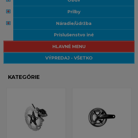
prilby
náradie/údržba
príslušenstvo iné
HLAVNÉ MENU
VÝPREDAJ - VŠETKO
KATEGÓRIE