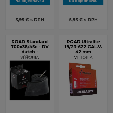
Na objednávku
Na objednávku
5,95 €
s DPH
5,95 €
s DPH
ROAD Standard
ROAD Ultralite
700x38/45c - DV
19/23-622 GAL.V.
dutch -
42 mm
40mm
VITTORIA
VITTORIA