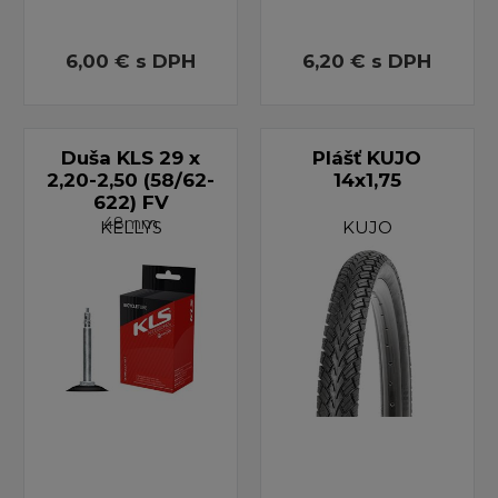
6,00 €
s DPH
6,20 €
s DPH
Duša KLS 29 x
Plášť KUJO
2,20-2,50 (58/62-
14x1,75
622) FV
48mm
KELLYS
KUJO