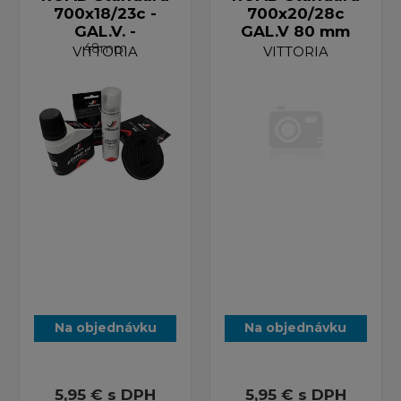
700x18/23c -
700x20/28c
GAL.V. -
GAL.V 80 mm
48mm
VITTORIA
VITTORIA
Na objednávku
Na objednávku
5,95 €
s DPH
5,95 €
s DPH