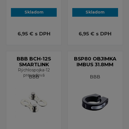
Skladom
Skladom
6,95 €
s DPH
6,95 €
s DPH
BBB BCH-12S
BSP80 OBJIMKA
SMARTLINK
IMBUS 31.8MM
Rýchlospojka-12
prevodová
BBB
BBB