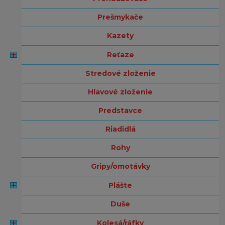
prešmykače
kazety
reťaze
stredové zloženie
hlavové zloženie
predstavce
riadidlá
rohy
gripy/omotávky
plášte
duše
kolesá/ráfky