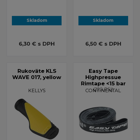
Skladom
Skladom
6,30 €
s DPH
6,50 €
s DPH
Rukoväte KLS
Easy Tape
WAVE 017, yellow
Highpressue
Rimtape <15 bar
(220 PSI)
KELLYS
CONTINENTAL