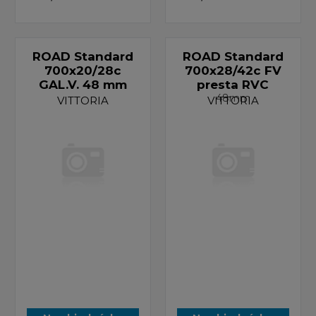
ROAD Standard
ROAD Standard
700x20/28c
700x28/42c FV
GAL.V. 48 mm
presta RVC
48mm
VITTORIA
VITTORIA