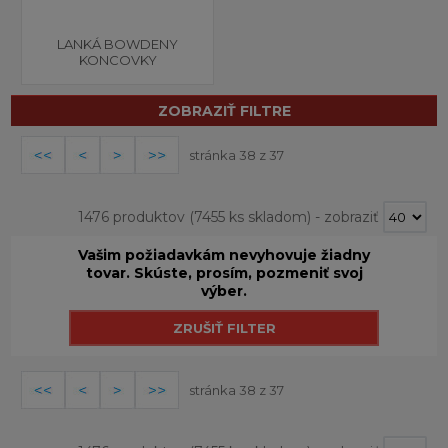
LANKÁ BOWDENY
KONCOVKY
ZOBRAZIŤ FILTRE
stránka 38 z 37
1476 produktov
(7455 ks skladom)
-
zobraziť
Vašim požiadavkám nevyhovuje žiadny
tovar. Skúste, prosím, pozmeniť svoj
výber.
stránka 38 z 37