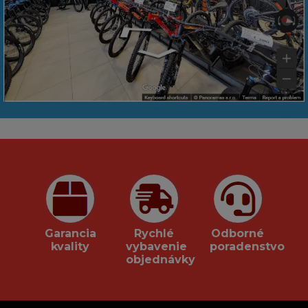
Garancia
Rychlé
Odborné
kvality
vybavenie
poradenstvo
objednávky