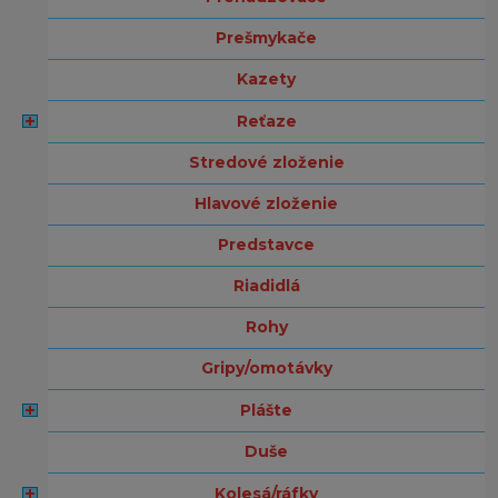
prešmykače
kazety
reťaze
stredové zloženie
hlavové zloženie
predstavce
riadidlá
rohy
gripy/omotávky
plášte
duše
kolesá/ráfky