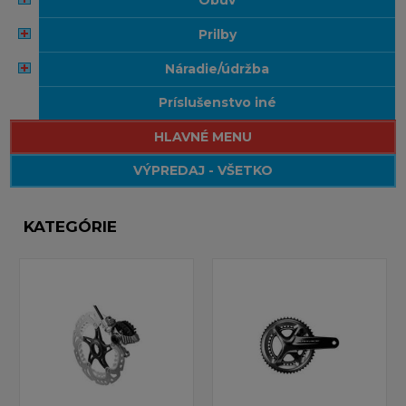
prilby
náradie/údržba
príslušenstvo iné
HLAVNÉ MENU
VÝPREDAJ - VŠETKO
KATEGÓRIE