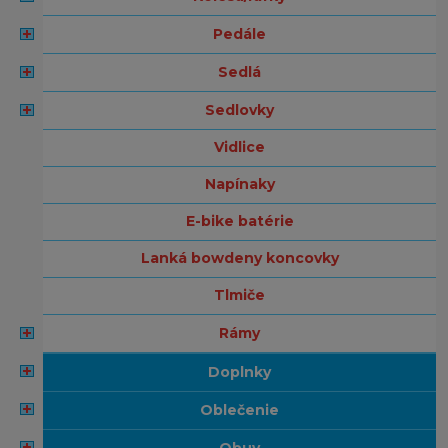
pedále
sedlá
sedlovky
vidlice
napínaky
e-bike batérie
lanká bowdeny koncovky
tlmiče
rámy
doplnky
oblečenie
obuv