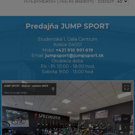
1476 produktov
(7455 ks skladom)
-
zobraziť
Predajňa JUMP SPORT
Študentská 1, Galla Centrum
Košice 04001
Mobil:
+421 910 901 619
Email:
jumpsport@jumpsport.sk
Otváracia doba:
Po - Pi: 10:00 - 18:00 hod,
Sobota: 9:00 - 13:00 hod