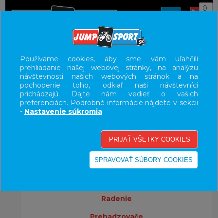
0
ÚVOD
KOMPONENTY
Používame cookies, aby sme vám uľahčili
prehliadanie našej webovej stránky, na analýzu
UŽÍVATEĽSKÝ PANEL
návštevnosti našich webových stránok a na
pochopenie toho, odkiaľ naši návštevníci
KATEGÓRIE
prichádzajú. Dajte nám vedieť o vašich
preferenciách. Podrobné informácie nájdete v sekcii
bicykle
-
Nastavenie súkromia
komponenty
brzdy
kľuky
prevodníky
radenie
prehadzovače