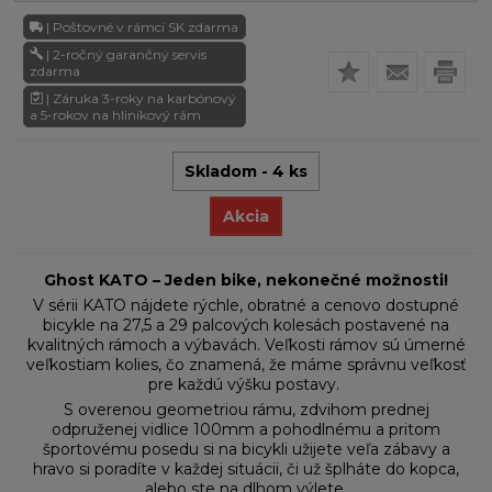
| Poštovné v rámci SK zdarma
| 2-ročný garančný servis
zdarma
| Záruka 3-roky na karbónový
a 5-rokov na hliníkový rám
Skladom - 4 ks
Akcia
Ghost KATO – Jeden bike, nekonečné možnosti!
V sérii KATO nájdete rýchle, obratné a cenovo dostupné
bicykle na 27,5 a 29 palcových kolesách postavené na
kvalitných rámoch a výbavách. Veľkosti rámov sú úmerné
veľkostiam kolies, čo znamená, že máme správnu veľkosť
pre každú výšku postavy.
S overenou geometriou rámu, zdvihom prednej
odpruženej vidlice 100mm a pohodlnému a pritom
športovému posedu si na bicykli užijete veľa zábavy a
hravo si poradíte v každej situácii, či už šplháte do kopca,
alebo ste na dlhom výlete.