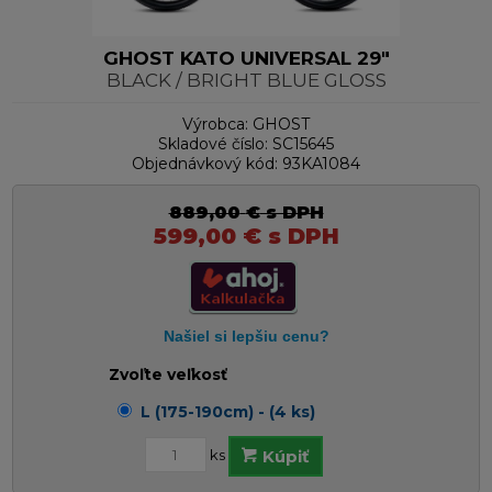
GHOST KATO UNIVERSAL 29"
BLACK / BRIGHT BLUE GLOSS
Výrobca:
GHOST
Skladové číslo:
SC15645
Objednávkový kód:
93KA1084
889,00
€
s DPH
599,00
€
s DPH
Zvoľte veľkosť
L (175-190cm) - (4 ks)
ks
Kúpiť