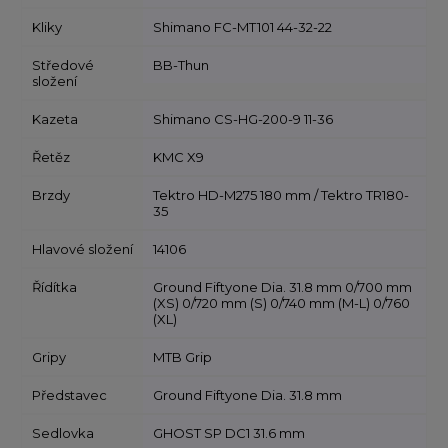
Kliky
Shimano FC-MT101 44-32-22
Středové
BB-Thun
složení
Kazeta
Shimano CS-HG-200-9 11-36
Řetěz
KMC X9
Brzdy
Tektro HD-M275 180 mm / Tektro TR180-
35
Hlavové složení
14106
Řídítka
Ground Fiftyone Dia. 31.8 mm 0/700 mm
(XS) 0/720 mm (S) 0/740 mm (M-L) 0/760
(XL)
Gripy
MTB Grip
Představec
Ground Fiftyone Dia. 31.8 mm
Sedlovka
GHOST SP DC1 31.6 mm