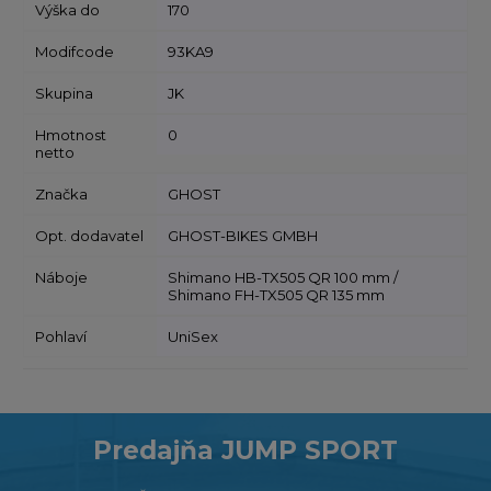
Výška do
170
Modifcode
93KA9
Skupina
JK
Hmotnost
0
netto
Značka
GHOST
Opt. dodavatel
GHOST-BIKES GMBH
Náboje
Shimano HB-TX505 QR 100 mm /
Shimano FH-TX505 QR 135 mm
Pohlaví
UniSex
Predajňa JUMP SPORT