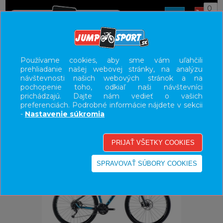
0
ÚVOD
BICYKLE
HORSKÉ BICYKLE HARDTAIL
29"
Používame cookies, aby sme vám uľahčili
prehliadanie našej webovej stránky, na analýzu
UŽÍVATEĽSKÝ PANEL
návštevnosti našich webových stránok a na
pochopenie toho, odkiaľ naši návštevníci
KATEGÓRIE
prichádzajú. Dajte nám vedieť o vašich
preferenciách. Podrobné informácie nájdete v sekcii
HLAVNÉ MENU
-
Nastavenie súkromia
VÝPREDAJ - VŠETKO
-33%