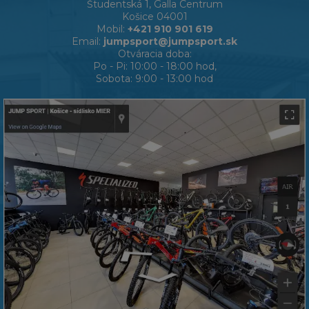
Študentská 1, Galla Centrum
Košice 04001
Mobil:
+421 910 901 619
Email:
jumpsport@jumpsport.sk
Otváracia doba:
Po - Pi: 10:00 - 18:00 hod,
Sobota: 9:00 - 13:00 hod