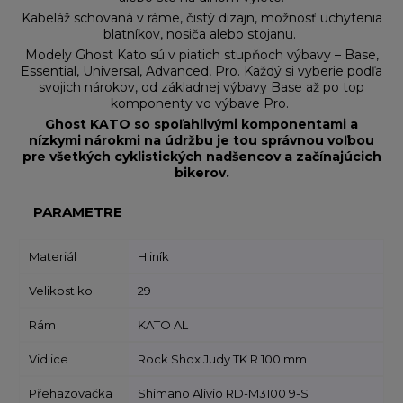
Kabeláž schovaná v ráme, čistý dizajn, možnosť uchytenia
blatníkov, nosiča alebo stojanu.
Modely Ghost Kato sú v piatich stupňoch výbavy – Base,
Essential, Universal, Advanced, Pro. Každý si vyberie podľa
svojich nárokov, od základnej výbavy Base až po top
komponenty vo výbave Pro.
Ghost KATO so spoľahlivými komponentami a
nízkymi nárokmi na údržbu je tou správnou voľbou
pre všetkých cyklistických nadšencov a začínajúcich
bikerov.
PARAMETRE
Materiál
Hliník
Velikost kol
29
Rám
KATO AL
Vidlice
Rock Shox Judy TK R 100 mm
Přehazovačka
Shimano Alivio RD-M3100 9-S