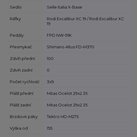
Sedlo
Selle Italia X-Base
Ráfky
Rodi Excalibur XC 19 / Rodi Excalibur XC
19
Pedály
FPD NW-91K
Přesmykač
Shimano Altus FD-M370
Zdvih přední
100
Zdvih zadní
0
Počet rychlostí
3x9
Plášť přední
Mitas Ocelot 29x2.35
Plášť zadní
Mitas Ocelot 29x2.35
Brzdové páky
Tektro HD-M275
Výška od
155