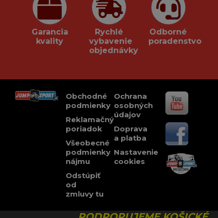
Garancia
Rychlé
Odborné
kvality
vybavenie
poradenstvo
objednávky
Obchodné
Ochrana
podmienky
osobných
údajov
Reklamačný
poriadok
Doprava
a platba
Všeobecné
podmienky
Nastavenie
nájmu
cookies
Odstúpiť
od
zmluvy tu
PODPORUJEME KOŠICKÉ