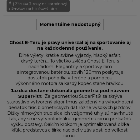
| Záruka 3-roky na karbónový
a 5-rokov na hliníkový rám
Momentálne nedostupný
Ghost E-Teru je pravý univerzál aj na športovanie aj
na každodenné používanie.
Dlhé výlety, krátke svižne výjazdy, hladký asfalt,
drsný terén… To všetko zvláda Ghost E-Teru s
nadhľadom. Elegantný a športový rám
s integrovanou batériou, zdvih 120mm poskytuje
dostatok pohodlia v teréne a pomocou
výkonného motora sa každý kopec stane hračkou.
Jazdca dostane dokonalá geometria pod názvom
SuperFit®
. Za geometriou SuperFit® sa skrýva
starostlivo vytvorený algoritmus založený na vyhodnotení
desiatok tisíc biometrických dát rôzne vysokých jazdcov.
Dĺžky rámových trubiek a ich vzájomné uhly sú navrhnuté
tak, aby sme vytvorili ideálnu geometriu rámu pre každú
výšku postavy. Ďalším krokom je optimalizovaná dĺžka
kľúk, predstavca a šírka riadidiel v závislosti od veľkosti
rámu.