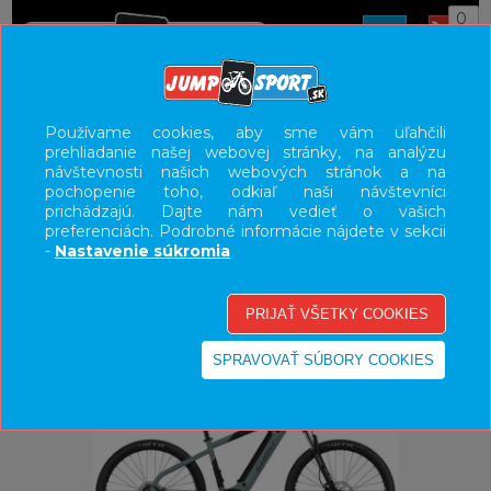
0
ÚVOD
BICYKLE
ELEKTROBICYKLE
Používame cookies, aby sme vám uľahčili
prehliadanie našej webovej stránky, na analýzu
E-BIKE HORSKÉ HARDTAIL, PEVNÉ
návštevnosti našich webových stránok a na
pochopenie toho, odkiaľ naši návštevníci
UŽÍVATEĽSKÝ PANEL
prichádzajú. Dajte nám vedieť o vašich
preferenciách. Podrobné informácie nájdete v sekcii
KATEGÓRIE
-
Nastavenie súkromia
HLAVNÉ MENU
VÝPREDAJ - VŠETKO