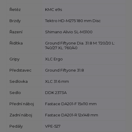
Řetěz
KMC e9s
Brzdy
Tektro HD-M275 180 mm Disc
Řazení
Shimano Alivio SL-M3100
Řidítka
Ground Fiftyone Dia. 31.8 M: 720/20 L:
740/27 XL: 760/40
Gripy
XLC Ergo
Představec
Ground Fiftyone 31.8
Sedlovka
XLC 31.6 mm
Sedlo
DDK 2373A
Přední náboj
Fastace DA201-F 15x110 mm
Zadní náboj
Fastace DA201-R 12x148 mm
Pedály
VPE-527