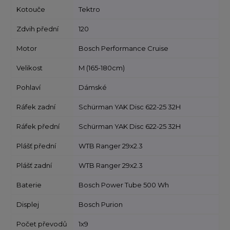
Kotouče
Tektro
Zdvih přední
120
Motor
Bosch Performance Cruise
Velikost
M (165-180cm)
Pohlaví
Dámské
Ráfek zadní
Schürman YAK Disc 622-25 32H
Ráfek přední
Schürman YAK Disc 622-25 32H
Plášť přední
WTB Ranger 29x2.3
Plášť zadní
WTB Ranger 29x2.3
Baterie
Bosch Power Tube 500 Wh
Displej
Bosch Purion
Počet převodů
1x9