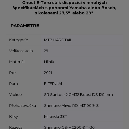
Ghost E-Teru sú k dispozíci v mnohých
špecifikáciách s pohonmi Yamaha alebo Bosch,
s kolesami 27,5" alebo 29"
PARAMETRE
Kategorie
MTB HARDTAIL
Velikost kola
29
Materiál
Hliník
Rok
2021
Rám
E-TERU AL
Vidlice
SR Suntour XCM32 Boost DS 120 mm
Přehazovačka
Shimano Alivio RD-M3100 9-S
Kliky
Miranda 38T
Kazeta
Shimano CS-HG200-9 11-36