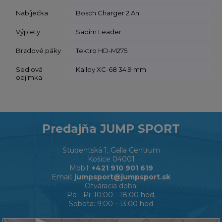
Nabíječka
Bosch Charger 2 Ah
Výplety
Sapim Leader
Brzdové páky
Tektro HD-M275
Sedlová
Kalloy XC-68 34.9 mm
objímka
Predajňa JUMP SPORT
Študentská 1, Galla Centrum
Košice 04001
Mobil:
+421 910 901 619
Email:
jumpsport@jumpsport.sk
Otváracia doba:
Po - Pi: 10:00 - 18:00 hod,
Sobota: 9:00 - 13:00 hod