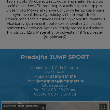
tepla a potu Vyrobeno z recyklovaného materiálu Zip po
celé délce dresu Tři zadní kapsy a další kapsa na zip pro
uložení věcí Měkké silikonové úchyty na lemu, které brání
vyhrnování dresu Cyklistický střih přiléhající k tělu,
prodloužená záda a rukávy Dres pro výkonnostní cyklistiku
Více barevných variant dobře kombinovatelných s dalšm
oblečením Gorewear Reflexní detaily pro lepší viditelnost
Hmotnost: 125 g Materiál: 51 % polyester, 49 % polyester
(recyklovaný)
Predajňa JUMP SPORT
Študentská 1, Galla Centrum
Košice 04001
Mobil:
+421 910 901 619
Email:
jumpsport@jumpsport.sk
Otváracia doba:
Po - Pi: 10:00 - 18:00 hod,
Sobota: 9:00 - 13:00 hod