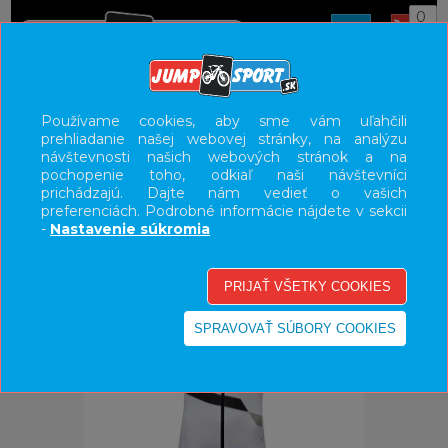
0
ÚVOD
OBLEČENIE
DRESY
Používame cookies, aby sme vám uľahčili
prehliadanie našej webovej stránky, na analýzu
UŽÍVATEĽSKÝ PANEL
návštevnosti našich webových stránok a na
pochopenie toho, odkiaľ naši návštevníci
KATEGÓRIE
prichádzajú. Dajte nám vedieť o vašich
preferenciách. Podrobné informácie nájdete v sekcii
HLAVNÉ MENU
-
Nastavenie súkromia
VÝPREDAJ - VŠETKO