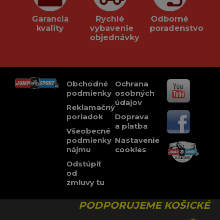
Garancia
Rychlé
Odborné
kvality
vybavenie
poradenstvo
objednávky
Obchodné
Ochrana
podmienky
osobných
údajov
Reklamačný
poriadok
Doprava
a platba
Všeobecné
podmienky
Nastavenie
nájmu
cookies
Odstúpiť
od
zmluvy tu
PODPORUJEME KOŠICKÉ