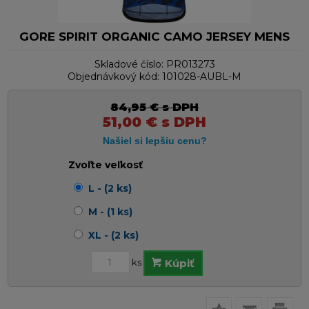
GORE SPIRIT ORGANIC CAMO JERSEY MENS
Skladové číslo:
PR013273
Objednávkový kód:
101028-AUBL-M
84,95
€
s DPH
51,00
€
s DPH
Zvoľte veľkosť
L - (2 ks)
M - (1 ks)
XL - (2 ks)
ks
Kúpiť