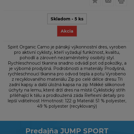
Skladom - 5 ks
Akcia
Spirit Organic Camo je pánský výkonnostní dres, vyroben
pro aktivní cyklisty, kteří vyžadují funkčnost, kvalitu,
pohodlí a zároveň nezaměnitelný osobitý styl.
Rychleschnoucí tkanina snadno odvádí pot od pokožky, a
je výborně prodyšná. Podrobnosti a materiály Prodyšná,
rychleschnoucí tkanina pro odvod tepla a potu Vyrobeno
z recyklovaného materiálu Zip po celé délce dresu Tři
zadní kapsy a další úložná kapsa na zip Měkké silikonové
úchyty na lemu, které drží dres na místě Cyklistický střih
přiléhající k tělu a prodloužená záda Reflexní detaily pro
lepší viditelnost Hmotnost: 122 g Materiál: 51 % polyester,
49 % polyester (recyklovaný)
Predajňa JUMP SPORT