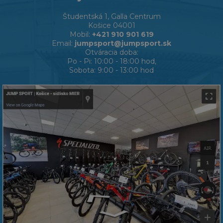
Študentská 1, Galla Centrum
Košice 04001
Mobil:
+421 910 901 619
Email:
jumpsport@jumpsport.sk
Otváracia doba:
Po - Pi: 10:00 - 18:00 hod,
Sobota: 9:00 - 13:00 hod