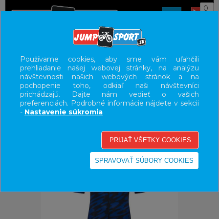
0
ÚVOD
OBLEČENIE
DRESY
Používame cookies, aby sme vám uľahčili
prehliadanie našej webovej stránky, na analýzu
UŽÍVATEĽSKÝ PANEL
návštevnosti našich webových stránok a na
pochopenie toho, odkiaľ naši návštevníci
KATEGÓRIE
prichádzajú. Dajte nám vedieť o vašich
preferenciách. Podrobné informácie nájdete v sekcii
HLAVNÉ MENU
-
Nastavenie súkromia
VÝPREDAJ - VŠETKO
-40%