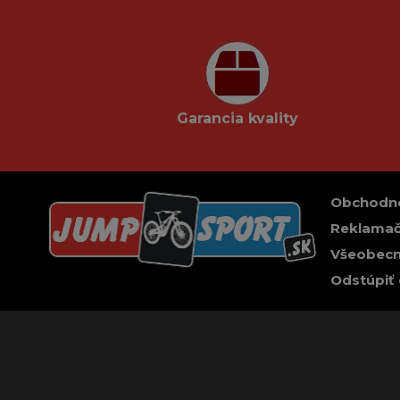
Garancia kvality
Obchodn
Reklamač
Všeobecn
Odstúpiť 