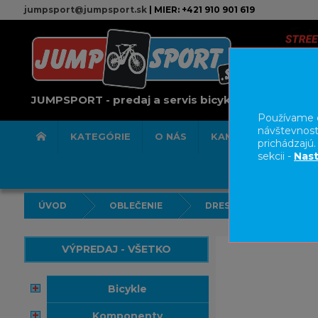
jumpsport@jumpsport.sk
| MIER: +421 910 901 619
JUMPSPORT - predaj a servis bicyklov
Používame c
návštevnost
KATEGÓRIE
O NÁS
KAMENNÁ PREDAJN
prichádzajú
sekcii -
Nast
ÚVOD
OBLEČENIE
DRESY
VÝPREDAJ - VŠETKO
bicykle
komponenty