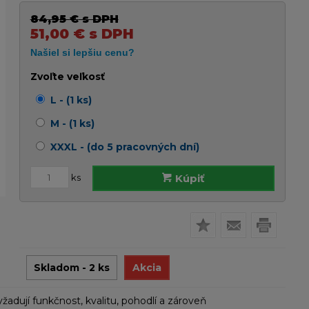
84,95
€
s DPH
51,00
€
s DPH
Zvoľte veľkosť
L - (1 ks)
M - (1 ks)
XXXL - (do 5 pracovných dní)
ks
Kúpiť
Skladom - 2 ks
Akcia
yžadují funkčnost, kvalitu, pohodlí a zároveň