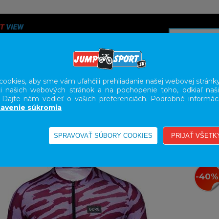
ookies, aby sme vám uľahčili prehliadanie našej webovej stránky
i našich webových stránok a na pochopenie toho, odkiaľ naši
A
SERVIS
SLUŽBY
KARIÉRA
BODY GEOMETRY FI
. Dajte nám vedieť o vašich preferenciách. Podrobné informác
avenie súkromia
-40%