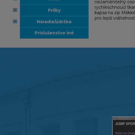
nezaměnitelný osob
rychleschnoucí tkan
prilby
kapsa na zip Měkké 
pro lepší viditelno
náradie/údržba
príslušenstvo iné