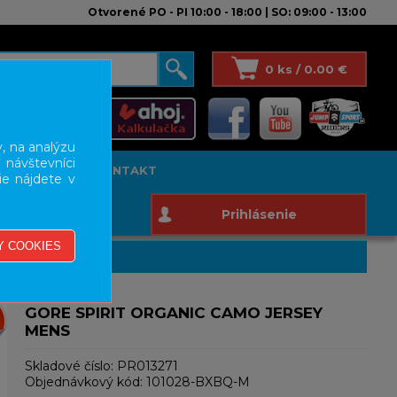
Otvorené PO - PI 10:00 - 18:00 | SO: 09:00 - 13:00
0 ks / 0.00 €
, na analýzu
 návštevníci
T STUDIO
KONTAKT
ie nájdete v
Prihlásenie
GORE SPIRIT ORGANIC CAMO JERSEY
MENS
Skladové číslo:
PR013271
Objednávkový kód:
101028-BXBQ-M