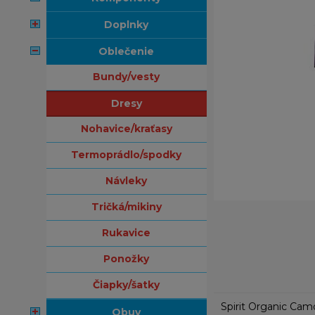
doplnky
oblečenie
bundy/vesty
dresy
nohavice/kraťasy
termoprádlo/spodky
návleky
tričká/mikiny
rukavice
ponožky
čiapky/šatky
Spirit Organic Camo
obuv