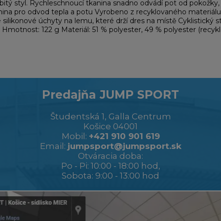
itý styl. Rychleschnoucí tkanina snadno odvádí pot od pokožky, 
ina pro odvod tepla a potu Vyrobeno z recyklovaného materiálu Z
silikonové úchyty na lemu, které drží dres na místě Cyklistický stř
st Hmotnost: 122 g Materiál: 51 % polyester, 49 % polyester (recyk
Predajňa JUMP SPORT
Študentská 1, Galla Centrum
Košice 04001
Mobil:
+421 910 901 619
Email:
jumpsport@jumpsport.sk
Otváracia doba:
Po - Pi: 10:00 - 18:00 hod,
Sobota: 9:00 - 13:00 hod