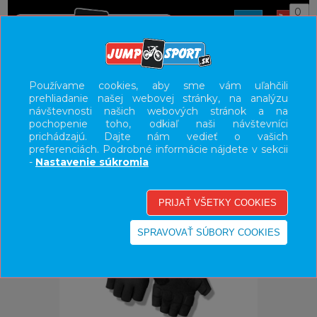
0
ÚVOD
OBLEČENIE
RUKAVICE
Používame cookies, aby sme vám uľahčili
prehliadanie našej webovej stránky, na analýzu
UŽÍVATEĽSKÝ PANEL
návštevnosti našich webových stránok a na
pochopenie toho, odkiaľ naši návštevníci
KATEGÓRIE
prichádzajú. Dajte nám vedieť o vašich
preferenciách. Podrobné informácie nájdete v sekcii
HLAVNÉ MENU
-
Nastavenie súkromia
VÝPREDAJ - VŠETKO