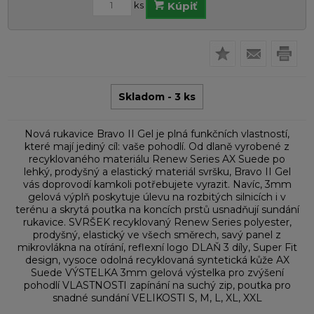
ks
Kúpiť
Skladom - 3 ks
Nová rukavice Bravo II Gel je plná funkčních vlastností,
které mají jediný cíl: vaše pohodlí. Od dlaně vyrobené z
recyklovaného materiálu Renew Series AX Suede po
lehký, prodyšný a elastický materiál svršku, Bravo II Gel
vás doprovodí kamkoli potřebujete vyrazit. Navíc, 3mm
gelová výplň poskytuje úlevu na rozbitých silnicích i v
terénu a skrytá poutka na koncích prstů usnadňují sundání
rukavice. SVRŠEK recyklovaný Renew Series polyester,
prodyšný, elastický ve všech směrech, savý panel z
mikrovlákna na otírání, reflexní logo DLAŇ 3 díly, Super Fit
design, vysoce odolná recyklovaná syntetická kůže AX
Suede VÝSTELKA 3mm gelová výstelka pro zvýšení
pohodlí VLASTNOSTI zapínání na suchý zip, poutka pro
snadné sundání VELIKOSTI S, M, L, XL, XXL