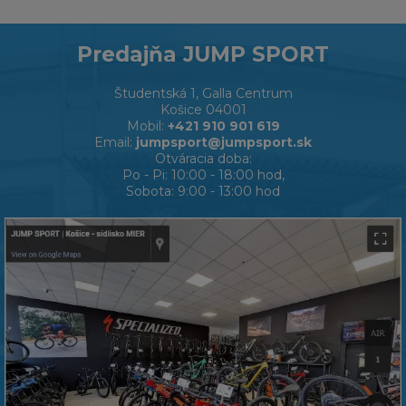
Predajňa JUMP SPORT
Študentská 1, Galla Centrum
Košice 04001
Mobil:
+421 910 901 619
Email:
jumpsport@jumpsport.sk
Otváracia doba:
Po - Pi: 10:00 - 18:00 hod,
Sobota: 9:00 - 13:00 hod