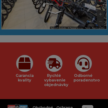
Garancia
Rychlé
Odborné
kvality
vybavenie
poradenstvo
objednávky
Obchodné
Ochrana