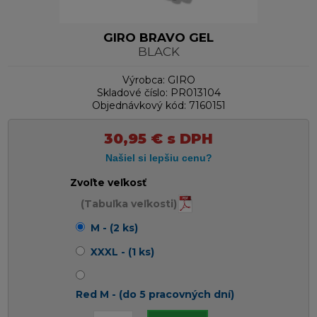
GIRO BRAVO GEL
BLACK
Výrobca:
GIRO
Skladové číslo:
PR013104
Objednávkový kód:
7160151
30,95
€
s DPH
Zvoľte veľkosť
(Tabuľka veľkosti)
M - (2 ks)
XXXL - (1 ks)
Red M - (do 5 pracovných dní)