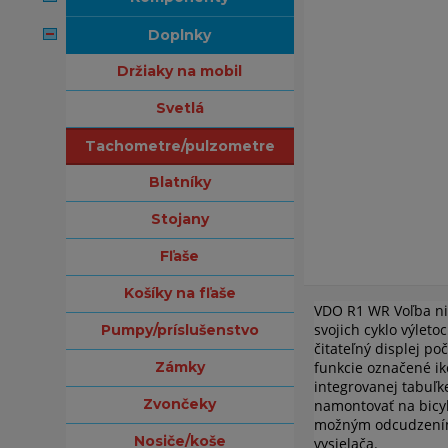
doplnky
držiaky na mobil
svetlá
tachometre/pulzometre
blatníky
stojany
fľaše
košíky na fľaše
VDO R1 WR Voľba nie
svojich cyklo výleto
pumpy/príslušenstvo
čitateľný displej po
zámky
funkcie označené i
integrovanej tabuľk
zvončeky
namontovať na bicy
možným odcudzením. 
nosiče/koše
vysielača.