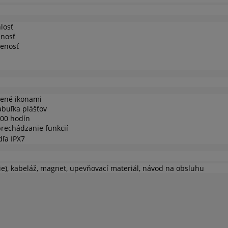
losť
enosť
lenosť
čené ikonami
abuľka plášťov
100 hodín
rechádzanie funkcií
ľa IPX7
ie), kabeláž, magnet, upevňovací materiál, návod na obsluhu