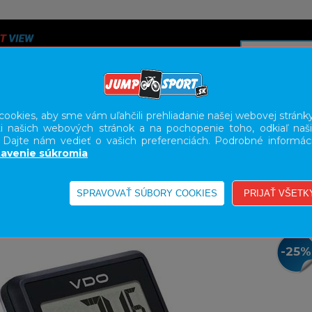
ookies, aby sme vám uľahčili prehliadanie našej webovej stránky
i našich webových stránok a na pochopenie toho, odkiaľ naši
A
SERVIS
SLUŽBY
KARIÉRA
BODY GEOMETRY FI
. Dajte nám vedieť o vašich preferenciách. Podrobné informác
avenie súkromia
TRE
-25%