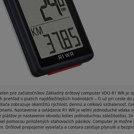
len pre začiatočníkov Základný drôtový computer VDO R1 WR je sp
ch prehľad o piatich najdôležitejších hodnotách – či už pri ceste do 
čítača zobrazuje okamžitú rýchlosť, dennú a celkovú vzdialenosť, ča
konami. Nastavenie a ovládanie R1 WR je veľmi jednoduché vďaka
e plášťov je nastavenie obvodu kolies jednoduchou záležitosťou. D
kel pomocou priložených sťahovacích pásikov. Computer je možné p
Drôtové prepojenie vysielača a contara zaisťuje plynulé a bezpro