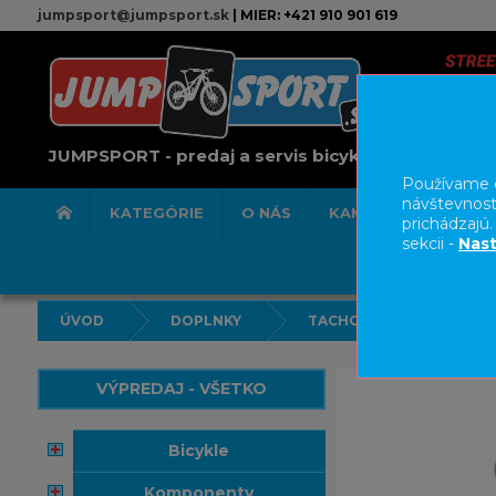
jumpsport@jumpsport.sk
| MIER: +421 910 901 619
JUMPSPORT - predaj a servis bicyklov
Používame c
návštevnost
KATEGÓRIE
O NÁS
KAMENNÁ PREDAJN
prichádzajú
sekcii -
Nast
ÚVOD
DOPLNKY
TACHOMETRE/PULZOME
VÝPREDAJ - VŠETKO
bicykle
komponenty