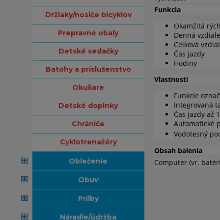
Funkcia
držiaky/nosiče bicyklov
Okamžitá rých
prepravné obaly
Denná vzdial
Celková vzdia
detské sedačky
Čas jazdy
Hodiny
batohy a príslušenstvo
Vlastnosti
okuliare
Funkcie ozna
Integrovaná t
detské doplnky
Čas jazdy až 
Automatické p
chrániče
Vodotesný pod
cyklotrenažéry
Obsah balenia
oblečenie
Computer (vr. batér
obuv
prilby
náradie/údržba