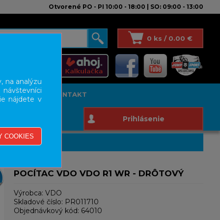
Otvorené PO - PI 10:00 - 18:00 | SO: 09:00 - 13:00
0 ks / 0.00 €
, na analýzu
 návštevníci
T STUDIO
KONTAKT
ie nájdete v
Prihlásenie
POCÍTAC VDO VDO R1 WR - DRÔTOVÝ
Výrobca:
VDO
Skladové číslo:
PR011710
Objednávkový kód:
64010