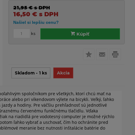
21,95
€
s DPH
16,50
€
s DPH
ks
Kúpiť
Skladom - 1 ks
Akcia
oľahlivým spoločníkom pre všetkých, ktorí chcú mať na
práce alebo pri víkendovom výlete na bicykli. Veľký, ľahko
s jazdy a hodiny. Pre väčšiu prehľadnosť sú jednotlivé
 výraznému červenému funkčnému tlačidlu. Vďaka
ržiak na riadidlá pre vodotesný computer je možné rýchlo
otom ľahko vybrať a uschovať, čím ho ochránite pred
blémové meranie bez nutnosti inštalácie batérie do