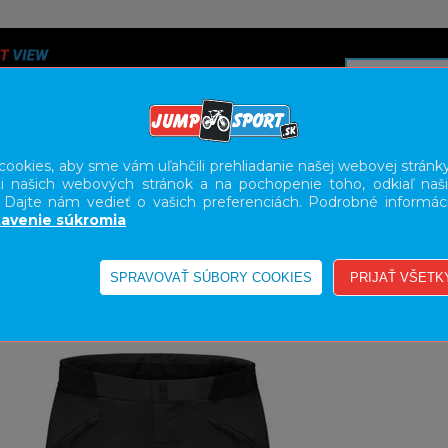
ookies, aby sme vám uľahčili prehliadanie našej webovej stránky
i našich webových stránok a na pochopenie toho, odkiaľ naši
A
SERVIS
SLUŽBY
KARIÉRA
BODY GEOMETRY FI
. Dajte nám vedieť o vašich preferenciách. Podrobné informác
avenie súkromia