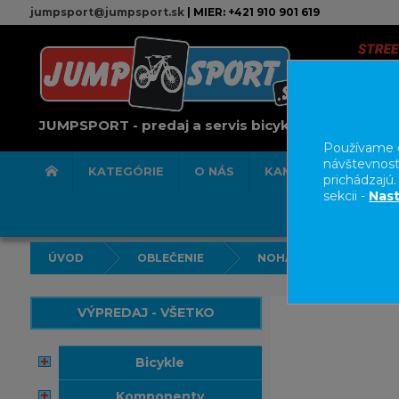
jumpsport@jumpsport.sk
| MIER: +421 910 901 619
JUMPSPORT - predaj a servis bicyklov
Používame c
návštevnost
KATEGÓRIE
O NÁS
KAMENNÁ PREDAJN
prichádzajú
sekcii -
Nast
ÚVOD
OBLEČENIE
NOHAVICE/KRAŤASY
VÝPREDAJ - VŠETKO
bicykle
komponenty