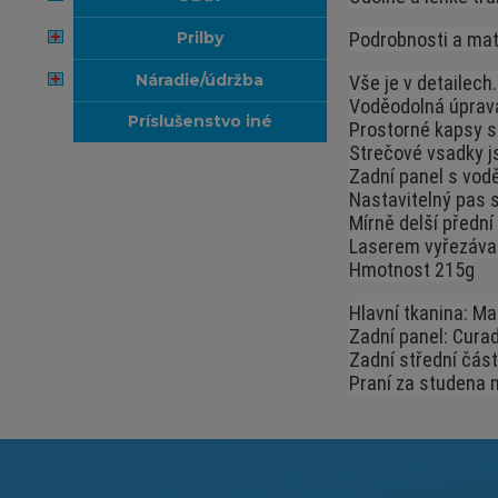
prilby
Podrobnosti a mat
náradie/údržba
Vše je v detailech
Voděodolná úprava 
príslušenstvo iné
Prostorné kapsy s
Strečové vsadky js
Zadní panel s vod
Nastavitelný pas 
Mírně delší přední
Laserem vyřezávané
Hmotnost 215g
Hlavní tkanina: Ma
Zadní panel: Cura
Zadní střední čás
Praní za studena m