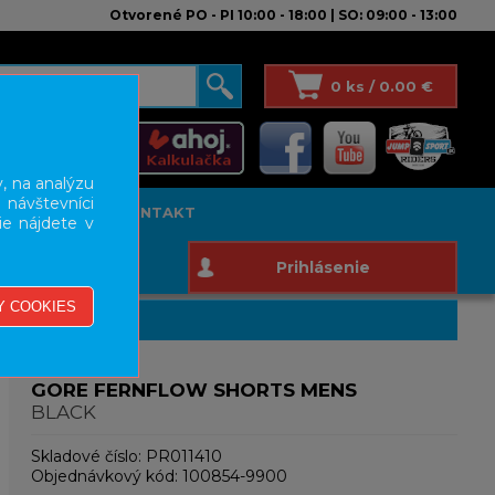
Otvorené PO - PI 10:00 - 18:00 | SO: 09:00 - 13:00
0 ks / 0.00 €
, na analýzu
 návštevníci
T STUDIO
KONTAKT
ie nájdete v
Prihlásenie
GORE FERNFLOW SHORTS MENS
BLACK
Skladové číslo:
PR011410
Objednávkový kód:
100854-9900