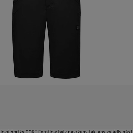
ilové šortky GORE Fernflow byly navrženy tak, aby zvládly nás