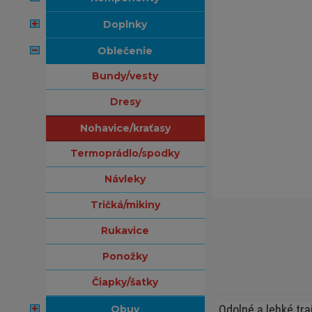
doplnky
oblečenie
bundy/vesty
dresy
nohavice/kraťasy
termoprádlo/spodky
návleky
tričká/mikiny
rukavice
ponožky
čiapky/šatky
Odolné a lehké tra
obuv