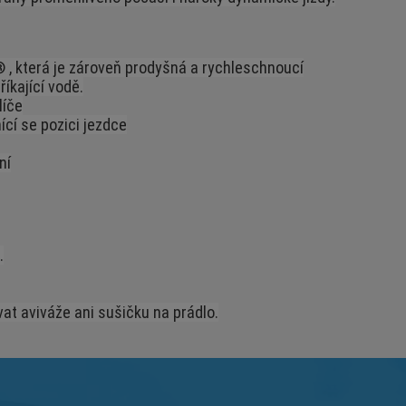
® , která je zároveň prodyšná a rychleschnoucí
íkající vodě.
líče
ící se pozici jezdce
ní
.
vat aviváže ani sušičku na prádlo.