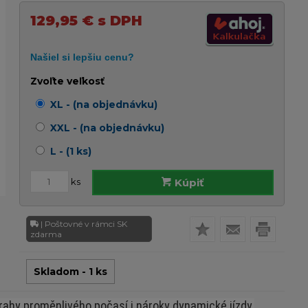
129,95
€
s DPH
Zvoľte veľkosť
XL - (na objednávku)
XXL - (na objednávku)
L - (1 ks)
ks
Kúpiť
| Poštovné v rámci SK
zdarma
Skladom - 1 ks
trahy proměnlivého počasí i nároky dynamické jízdy.