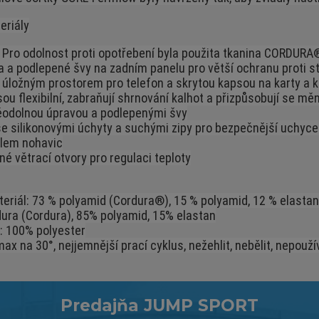
eriály
. Pro odolnost proti opotřebení byla použita tkanina CORDURA
a podlepené švy na zadním panelu pro větší ochranu proti stř
 úložným prostorem pro telefon a skrytou kapsou na karty a k
ou flexibilní, zabraňují shrnování kalhot a přizpůsobují se měn
ěodolnou úpravou a podlepenými švy
se silikonovými úchyty a suchými zipy pro bezpečnější uchyce
 lem nohavic
 větrací otvory pro regulaci teploty
teriál: 73 % polyamid (Cordura®), 15 % polyamid, 12 % elastan
dura (Cordura), 85% polyamid, 15% elastan
t: 100% polyester
ax na 30°, nejjemnější prací cyklus, nežehlit, nebělit, nepouží
Predajňa JUMP SPORT