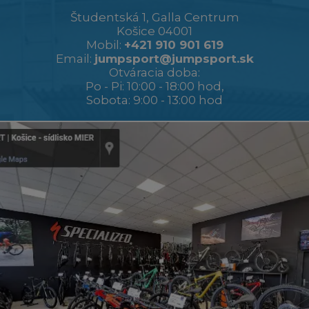
Študentská 1, Galla Centrum
Košice 04001
Mobil:
+421 910 901 619
Email:
jumpsport@jumpsport.sk
Otváracia doba:
Po - Pi: 10:00 - 18:00 hod,
Sobota: 9:00 - 13:00 hod