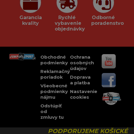
Garancia
Rychlé
Odborné
kvality
vybavenie
poradenstvo
objednávky
Obchodné
Ochrana
podmienky
osobných
údajov
Reklamačný
poriadok
Doprava
a platba
Všeobecné
podmienky
Nastavenie
nájmu
cookies
Odstúpiť
od
zmluvy tu
PODPORUJEME KOŠICKÉ