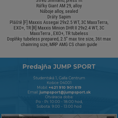
Střed Shimano, press fit
Ráfky Giant AM 29, alloy
Náboje alloy, sealed
Dráty Sapim
Pláště [F] Maxxis Assegai 29x2.5 WT, 3C MaxxTerra,
EXO+, TR [R] Maxxis Minion DHR II 29x2.4 WT, 3C
MaxxTerra , EXO+, TR tubeless
Doplňky tubeless prepared, 2.5" max tire size, 36t max
chainring size, MRP AMG CS chain guide
Predajňa JUMP SPORT
Študentská 1, Galla Centrum
Košice 04001
Mobil:
+421 910 901 619
Email:
jumpsport@jumpsport.sk
Otváracia doba:
Po - Pi: 10:00 - 18:00 hod,
Sobota: 9:00 - 13:00 hod