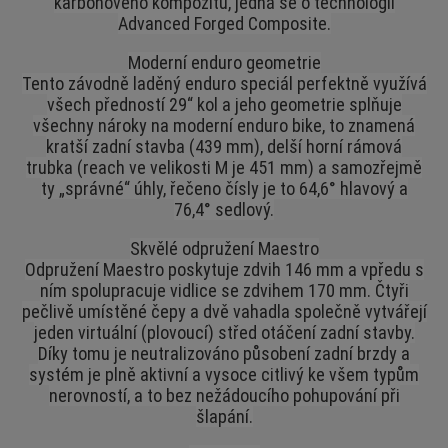
karbonového kompozitu, jedná se o technologii
Advanced Forged Composite.
Moderní enduro geometrie
Tento závodně laděný enduro speciál perfektně využívá
všech předností 29“ kol a jeho geometrie splňuje
všechny nároky na moderní enduro bike, to znamená
kratší zadní stavba (439 mm), delší horní rámová
trubka (reach ve velikosti M je 451 mm) a samozřejmě
ty „správné“ úhly, řečeno čísly je to 64,6° hlavový a
76,4° sedlový.
Skvělé odpružení Maestro
Odpružení Maestro poskytuje zdvih 146 mm a vpředu s
ním spolupracuje vidlice se zdvihem 170 mm. Čtyři
pečlivě umístěné čepy a dvě vahadla společně vytvářejí
jeden virtuální (plovoucí) střed otáčení zadní stavby.
Díky tomu je neutralizováno působení zadní brzdy a
systém je plně aktivní a vysoce citlivý ke všem typům
nerovností, a to bez nežádoucího pohupování při
šlapání.