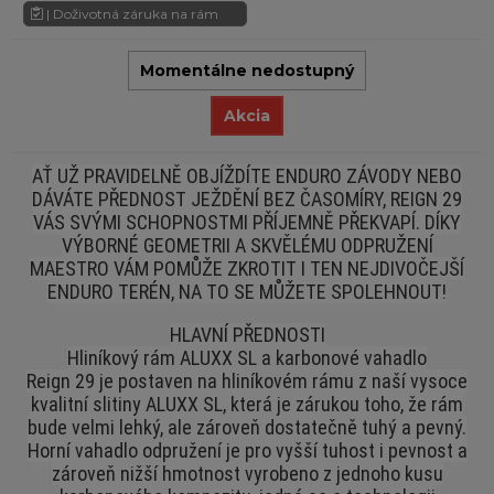
| Doživotná záruka na rám
Momentálne nedostupný
Akcia
AŤ UŽ PRAVIDELNĚ OBJÍŽDÍTE ENDURO ZÁVODY NEBO
DÁVÁTE PŘEDNOST JEŽDĚNÍ BEZ ČASOMÍRY, REIGN 29
VÁS SVÝMI SCHOPNOSTMI PŘÍJEMNĚ PŘEKVAPÍ. DÍKY
VÝBORNÉ GEOMETRII A SKVĚLÉMU ODPRUŽENÍ
MAESTRO VÁM POMŮŽE ZKROTIT I TEN NEJDIVOČEJŠÍ
ENDURO TERÉN, NA TO SE MŮŽETE SPOLEHNOUT!
HLAVNÍ PŘEDNOSTI
Hliníkový rám ALUXX SL a karbonové vahadlo
Reign 29 je postaven na hliníkovém rámu z naší vysoce
kvalitní slitiny ALUXX SL, která je zárukou toho, že rám
bude velmi lehký, ale zároveň dostatečně tuhý a pevný.
Horní vahadlo odpružení je pro vyšší tuhost i pevnost a
zároveň nižší hmotnost vyrobeno z jednoho kusu