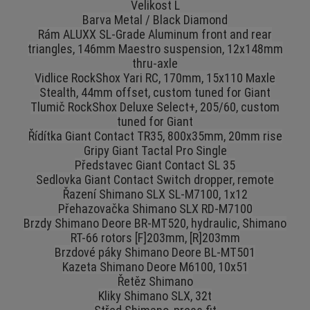
Velikost L
Barva Metal / Black Diamond
Rám ALUXX SL-Grade Aluminum front and rear
triangles, 146mm Maestro suspension, 12x148mm
thru-axle
Vidlice RockShox Yari RC, 170mm, 15x110 Maxle
Stealth, 44mm offset, custom tuned for Giant
Tlumič RockShox Deluxe Select+, 205/60, custom
tuned for Giant
Řídítka Giant Contact TR35, 800x35mm, 20mm rise
Gripy Giant Tactal Pro Single
Představec Giant Contact SL 35
Sedlovka Giant Contact Switch dropper, remote
Řazení Shimano SLX SL-M7100, 1x12
Přehazovačka Shimano SLX RD-M7100
Brzdy Shimano Deore BR-MT520, hydraulic, Shimano
RT-66 rotors [F]203mm, [R]203mm
Brzdové páky Shimano Deore BL-MT501
Kazeta Shimano Deore M6100, 10x51
Řetěz Shimano
Kliky Shimano SLX, 32t