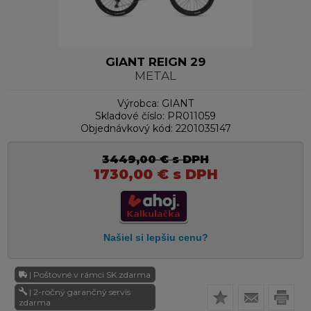
GIANT REIGN 29
METAL
Výrobca:
GIANT
Skladové číslo:
PR011059
Objednávkový kód:
2201035147
3449,00
€
s DPH
1730,00
€
s DPH
| Poštovné v rámci SK zdarma
| 2-ročný garančný servis
zdarma