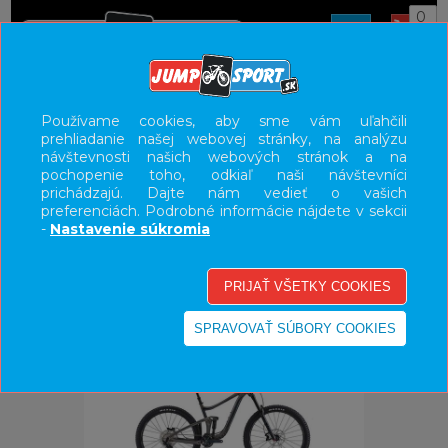
0
ÚVOD
BICYKLE
HORSKÉ BICYKLE CELOODPRUŽENÉ
Používame cookies, aby sme vám uľahčili
prehliadanie našej webovej stránky, na analýzu
TRAIL
návštevnosti našich webových stránok a na
pochopenie toho, odkiaľ naši návštevníci
UŽÍVATEĽSKÝ PANEL
prichádzajú. Dajte nám vedieť o vašich
preferenciách. Podrobné informácie nájdete v sekcii
KATEGÓRIE
-
Nastavenie súkromia
HLAVNÉ MENU
VÝPREDAJ - VŠETKO
-50%