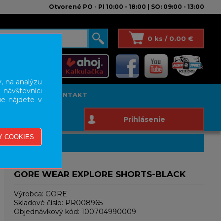
Otvorené PO - PI 10:00 - 18:00 | SO: 09:00 - 13:00
0 ks / 0.00 €
, na analýzu
 návštevníci
T STUDIO
KONTAKT
ie nájdete v
Prihlásenie
GORE WEAR EXPLORE SHORTS-BLACK
Výrobca:
GORE
Skladové číslo:
PR008965
Objednávkový kód:
100704990009