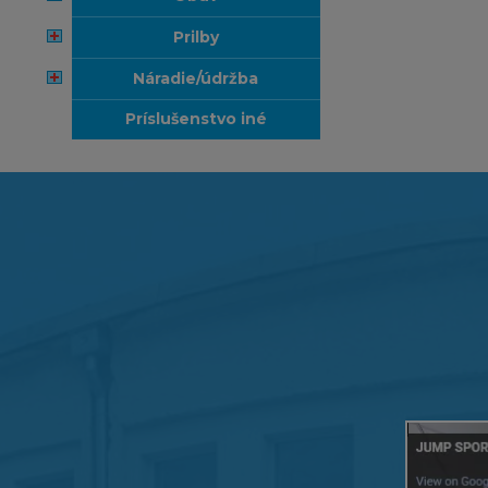
prilby
náradie/údržba
príslušenstvo iné