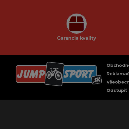
Garancia kvality
Obchodn
Reklamač
Všeobecn
Odstúpiť 