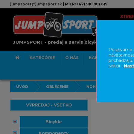
jumpsport@jumpsport.sk
| MIER: +421 910 901 619
JUMPSPORT - predaj a servis bicyklov
Používame c
návštevnost
KATEGÓRIE
O NÁS
KAMENNÁ PREDAJN
prichádzajú
sekcii -
Nast
ÚVOD
OBLEČENIE
NOHAVICE/KRAŤASY
VÝPREDAJ - VŠETKO
bicykle
komponenty