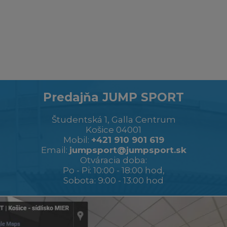
Predajňa JUMP SPORT
Študentská 1, Galla Centrum
Košice 04001
Mobil:
+421 910 901 619
Email:
jumpsport@jumpsport.sk
Otváracia doba:
Po - Pi: 10:00 - 18:00 hod,
Sobota: 9:00 - 13:00 hod