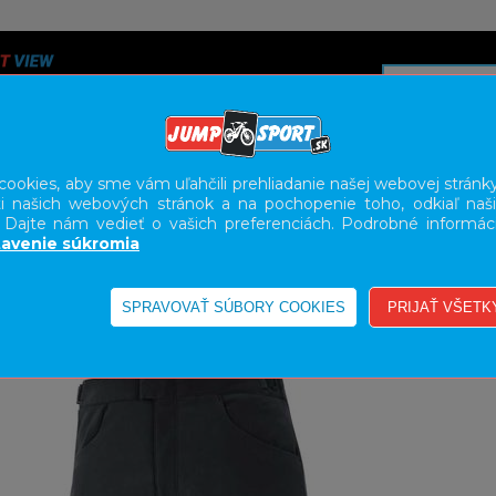
ookies, aby sme vám uľahčili prehliadanie našej webovej stránky
i našich webových stránok a na pochopenie toho, odkiaľ naši
A
SERVIS
SLUŽBY
KARIÉRA
BODY GEOMETRY FI
. Dajte nám vedieť o vašich preferenciách. Podrobné informác
avenie súkromia