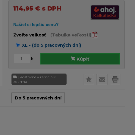
114,95
€
s DPH
Zvoľte veľkosť
(Tabuľka veľkosti)
XL - (do 5 pracovných dní)
ks
Kúpiť
| Poštovné v rámci SK
zdarma
Do 5 pracovných dní