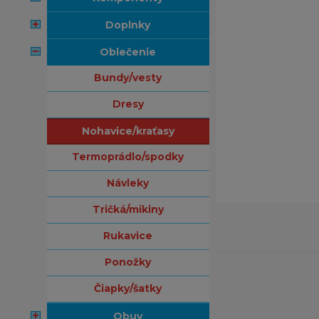
doplnky
oblečenie
bundy/vesty
dresy
nohavice/kraťasy
termoprádlo/spodky
návleky
tričká/mikiny
rukavice
ponožky
čiapky/šatky
obuv