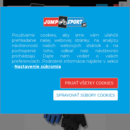
0
ÚVOD
OBLEČENIE
RUKAVICE
Používame cookies, aby sme vám uľahčili
prehliadanie našej webovej stránky, na analýzu
UŽÍVATEĽSKÝ PANEL
návštevnosti našich webových stránok a na
pochopenie toho, odkiaľ naši návštevníci
KATEGÓRIE
prichádzajú. Dajte nám vedieť o vašich
preferenciách. Podrobné informácie nájdete v sekcii
HLAVNÉ MENU
-
Nastavenie súkromia
VÝPREDAJ - VŠETKO