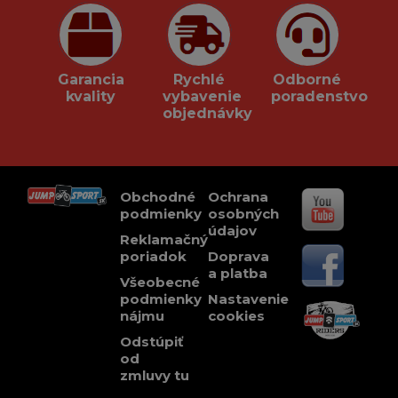
Garancia
Rychlé
Odborné
kvality
vybavenie
poradenstvo
objednávky
Obchodné
Ochrana
podmienky
osobných
údajov
Reklamačný
poriadok
Doprava
a platba
Všeobecné
podmienky
Nastavenie
nájmu
cookies
Odstúpiť
od
zmluvy tu