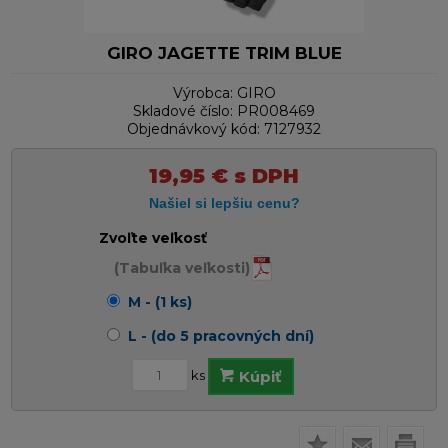
GIRO JAGETTE TRIM BLUE
Výrobca:
GIRO
Skladové číslo:
PR008469
Objednávkový kód:
7127932
19,95
€
s DPH
Zvoľte veľkosť
(Tabuľka veľkosti)
M - (1 ks)
L - (do 5 pracovných dní)
ks
Kúpiť