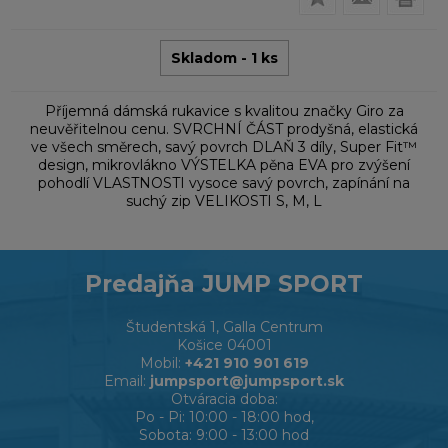
Skladom - 1 ks
Příjemná dámská rukavice s kvalitou značky Giro za
neuvěřitelnou cenu. SVRCHNÍ ČÁST prodyšná, elastická
ve všech směrech, savý povrch DLAŇ 3 díly, Super Fit™
design, mikrovlákno VÝSTELKA pěna EVA pro zvýšení
pohodlí VLASTNOSTI vysoce savý povrch, zapínání na
suchý zip VELIKOSTI S, M, L
Predajňa JUMP SPORT
Študentská 1, Galla Centrum
Košice 04001
Mobil:
+421 910 901 619
Email:
jumpsport@jumpsport.sk
Otváracia doba:
Po - Pi: 10:00 - 18:00 hod,
Sobota: 9:00 - 13:00 hod