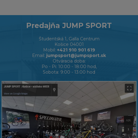
Predajňa JUMP SPORT
Študentská 1, Galla Centrum
Košice 04001
Mobil:
+421 910 901 619
Email:
jumpsport@jumpsport.sk
Otváracia doba:
Po - Pi: 10:00 - 18:00 hod,
Sobota: 9:00 - 13:00 hod