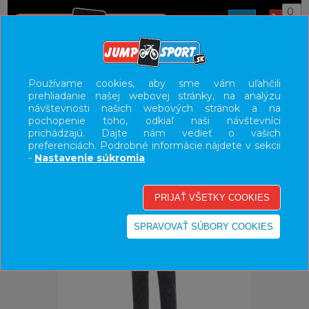
0
ÚVOD
OBLEČENIE
NOHAVICE/KRAŤASY
Používame cookies, aby sme vám uľahčili
prehliadanie našej webovej stránky, na analýzu
UŽÍVATEĽSKÝ PANEL
návštevnosti našich webových stránok a na
pochopenie toho, odkiaľ naši návštevníci
KATEGÓRIE
prichádzajú. Dajte nám vedieť o vašich
preferenciách. Podrobné informácie nájdete v sekcii
HLAVNÉ MENU
-
Nastavenie súkromia
VÝPREDAJ - VŠETKO