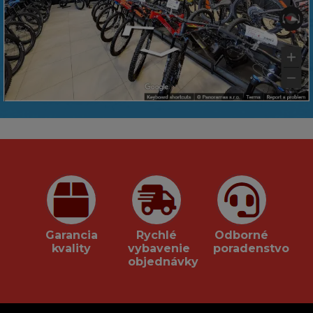
Garancia
Rychlé
Odborné
kvality
vybavenie
poradenstvo
objednávky