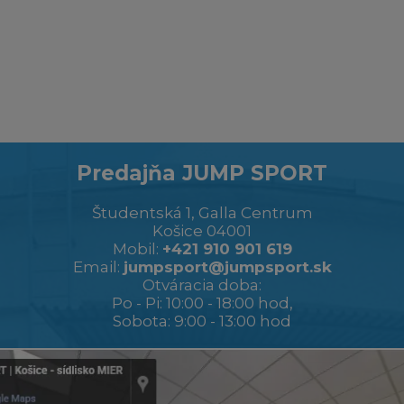
Predajňa JUMP SPORT
Študentská 1, Galla Centrum
Košice 04001
Mobil:
+421 910 901 619
Email:
jumpsport@jumpsport.sk
Otváracia doba:
Po - Pi: 10:00 - 18:00 hod,
Sobota: 9:00 - 13:00 hod