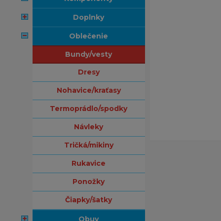
doplnky
oblečenie
bundy/vesty
dresy
nohavice/kraťasy
termoprádlo/spodky
návleky
tričká/mikiny
rukavice
ponožky
čiapky/šatky
obuv