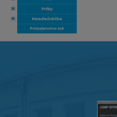
prilby
náradie/údržba
príslušenstvo iné