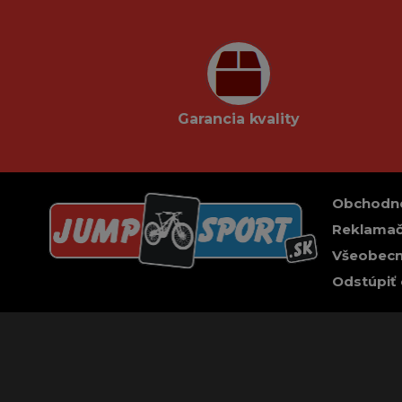
Garancia kvality
Obchodn
Reklamač
Všeobecn
Odstúpiť 