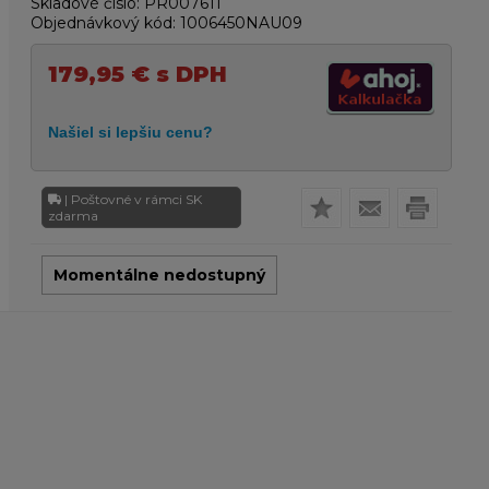
Skladové číslo:
PR007611
Objednávkový kód:
1006450NAU09
179,95
€
s DPH
| Poštovné v rámci SK
zdarma
Momentálne nedostupný