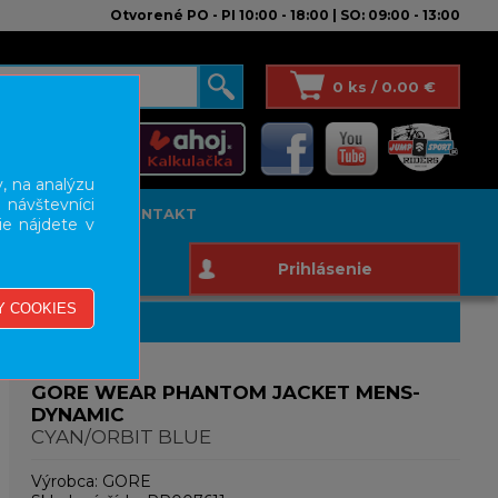
Otvorené PO - PI 10:00 - 18:00 | SO: 09:00 - 13:00
0 ks / 0.00 €
, na analýzu
 návštevníci
T STUDIO
KONTAKT
ie nájdete v
Prihlásenie
GORE WEAR PHANTOM JACKET MENS-
DYNAMIC
CYAN/ORBIT BLUE
Výrobca:
GORE