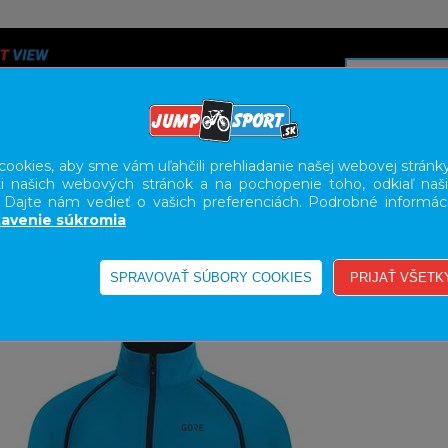
ookies, aby sme vám uľahčili prehliadanie našej webovej stránky
i našich webových stránok a na pochopenie toho, odkiaľ naši
A
SERVIS
SLUŽBY
KARIÉRA
BODY GEOMETRY FI
. Dajte nám vedieť o vašich preferenciách. Podrobné informác
avenie súkromia