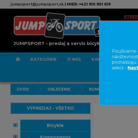
jumpsport@jumpsport.sk
| MIER: +421 910 901 619
JUMPSPORT - predaj a servis bicyklov
Používame c
návštevnost
KATEGÓRIE
O NÁS
KAMENNÁ PREDAJN
prichádzajú
sekcii -
Nast
ÚVOD
OBLEČENIE
BUNDY/VESTY
VÝPREDAJ - VŠETKO
bicykle
komponenty