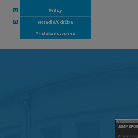
prilby
náradie/údržba
príslušenstvo iné