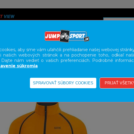
ookies, aby sme vám uľahčili prehliadanie našej webovej stránky
i našich webových stránok a na pochopenie toho, odkiaľ naši
A
SERVIS
SLUŽBY
KARIÉRA
BODY GEOMETRY FI
. Dajte nám vedieť o vašich preferenciách. Podrobné informác
avenie súkromia