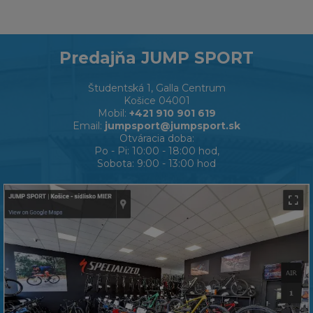
Predajňa JUMP SPORT
Študentská 1, Galla Centrum
Košice 04001
Mobil:
+421 910 901 619
Email:
jumpsport@jumpsport.sk
Otváracia doba:
Po - Pi: 10:00 - 18:00 hod,
Sobota: 9:00 - 13:00 hod