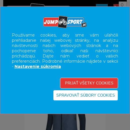
0
ÚVOD
OBLEČENIE
BUNDY/VESTY
Používame cookies, aby sme vám uľahčili
prehliadanie našej webovej stránky, na analýzu
UŽÍVATEĽSKÝ PANEL
návštevnosti našich webových stránok a na
pochopenie toho, odkiaľ naši návštevníci
KATEGÓRIE
prichádzajú. Dajte nám vedieť o vašich
preferenciách. Podrobné informácie nájdete v sekcii
HLAVNÉ MENU
-
Nastavenie súkromia
VÝPREDAJ - VŠETKO