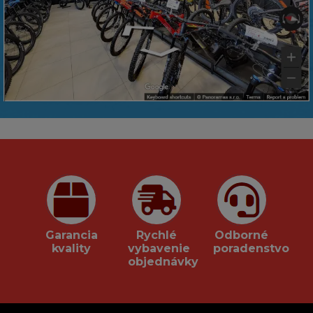
Garancia
Rychlé
Odborné
kvality
vybavenie
poradenstvo
objednávky