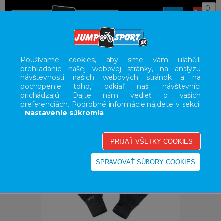
0
ÚVOD
OBLEČENIE
RUKAVICE
Používame cookies, aby sme vám uľahčili
prehliadanie našej webovej stránky, na analýzu
UŽÍVATEĽSKÝ PANEL
návštevnosti našich webových stránok a na
pochopenie toho, odkiaľ naši návštevníci
KATEGÓRIE
prichádzajú. Dajte nám vedieť o vašich
preferenciách. Podrobné informácie nájdete v sekcii
HLAVNÉ MENU
-
Nastavenie súkromia
VÝPREDAJ - VŠETKO