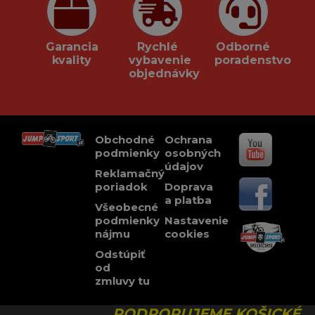
Garancia
Rychlé
Odborné
kvality
vybavenie
poradenstvo
objednávky
Obchodné
Ochrana
podmienky
osobných
údajov
Reklamačný
poriadok
Doprava
a platba
Všeobecné
podmienky
Nastavenie
nájmu
cookies
Odstúpiť
od
zmluvy tu
PODPORUJEME KOŠICKÉ