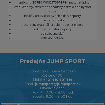
membrána GORE® WINDSTOPPER® - materiál úplne
vetruvzdorný, extrémne priedušný a trvalo odolný voči
vode
ideálny pre cyklistiku, beh a ďalšie športy
thermo podšívka
absorpčný materiál na palci na zotretie potu
silikónom potiahnuté prsty
polstrovaná dlaň
reflexné potlače
Predajňa JUMP SPORT
Študentská 1, Galla Centrum
Košice 04001
Mobil:
+421 910 901 619
Email:
jumpsport@jumpsport.sk
Otváracia doba:
Po - Pi: 10:00 - 18:00 hod,
Sobota: 9:00 - 13:00 hod